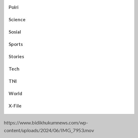
Polri
Science
Sosial
Sports
Stories
Tech
TNI
World
X-File
https://www.bidikhukumnews.com/wp-
content/uploads/2024/06/IMG_7953.mov