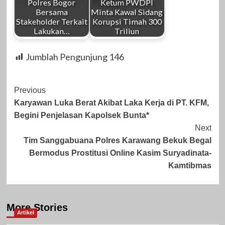
Polres Bogor
Ketum PWDPI
Bersama
Minta Kawal Sidang
Stakeholder Terkait
Korupsi Timah 300
Lakukan…
Triliun
Jumblah Pengunjung
146
Post
Previous
Karyawan Luka Berat Akibat Laka Kerja di PT. KFM,
Navigation
Begini Penjelasan Kapolsek Bunta*
Next
Tim Sanggabuana Polres Karawang Bekuk Begal
Bermodus Prostitusi Online Kasim Suryadinata-
Kamtibmas
More Stories
Artikel