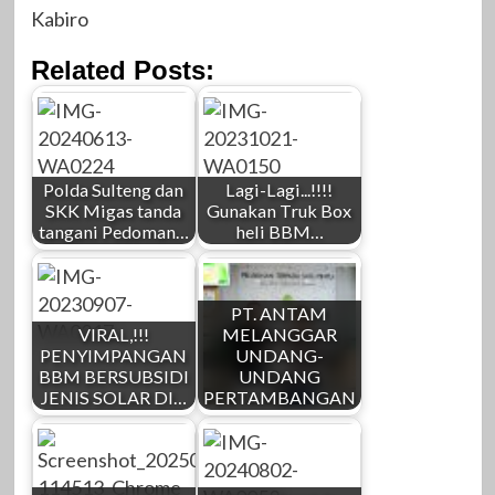
Kabiro
Related Posts:
Polda Sulteng dan
Lagi-Lagi...!!!!
SKK Migas tanda
Gunakan Truk Box
tangani Pedoman…
heli BBM…
PT. ANTAM
VIRAL,!!!
MELANGGAR
PENYIMPANGAN
UNDANG-
BBM BERSUBSIDI
UNDANG
JENIS SOLAR DI…
PERTAMBANGAN