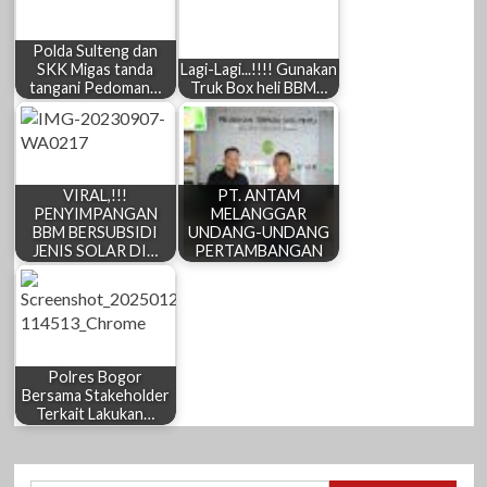
Polda Sulteng dan
SKK Migas tanda
Lagi-Lagi...!!!! Gunakan
tangani Pedoman…
Truk Box heli BBM…
VIRAL,!!!
PT. ANTAM
PENYIMPANGAN
MELANGGAR
BBM BERSUBSIDI
UNDANG-UNDANG
JENIS SOLAR DI…
PERTAMBANGAN
Polres Bogor
Bersama Stakeholder
Terkait Lakukan…