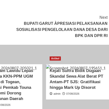
Next
BUPATI GARUT ÀPRESIASI PELAKSANAAN
SOSIALISASI PENGELOLAAN DANA DESA DARI
BPK DAN DPR RI
Artikel
ham Lawidu Lepas
Kejati Sultra Bidik Dugaan
wa KKN-PPM UGM
Skandal Sewa Alat Berat PT
 di Togean,
Antam-PT SJS: Gratifikasi
si Pemkab Touna
hingga Mark Up Disorot
emi Dorong
admin
07/08/2026
nan Daerah
7/08/2026