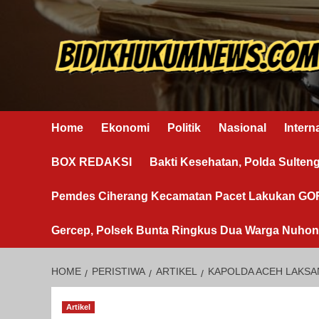
Skip
to
content
Home
Ekonomi
Politik
Nasional
Intern
BOX REDAKSI
Bakti Kesehatan, Polda Sulten
Pemdes Ciherang Kecamatan Pacet Lakukan G
Gercep, Polsek Bunta Ringkus Dua Warga Nuho
HOME
PERISTIWA
ARTIKEL
KAPOLDA ACEH LAKSA
Artikel