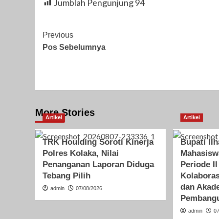
Jumblah Pengunjung
94
Post
Previous
Pos Sebelumnya
Navigation
More Stories
Artikel
Artikel
TRK Houlding Soroti Kinerja
Bupati Il
Polres Kolaka, Nilai
Mahasis
Penanganan Laporan Diduga
Periode II
Tebang Pilih
Kolabora
dan Akad
admin
07/08/2026
Pembangu
admin
0