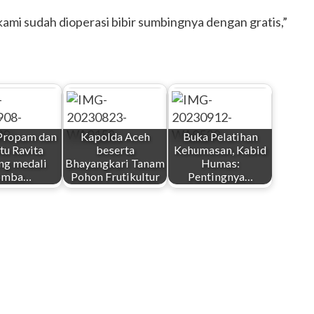
kami sudah dioperasi bibir sumbingnya dengan gratis,”
Propam dan
Kapolda Aceh
Buka Pelatihan
tu Ravita
beserta
Kehumasan, Kabid
ng medali
Bhayangkari Tanam
Humas:
omba…
Pohon Frutikultur
Pentingnya…