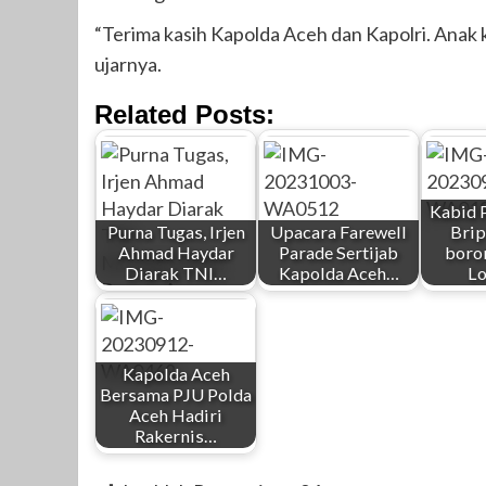
“Terima kasih Kapolda Aceh dan Kapolri. Anak 
ujarnya.
Related Posts:
Kabid 
Purna Tugas, Irjen
Upacara Farewell
Brip
Ahmad Haydar
Parade Sertijab
boro
Diarak TNI…
Kapolda Aceh…
L
Kapolda Aceh
Bersama PJU Polda
Aceh Hadiri
Rakernis…