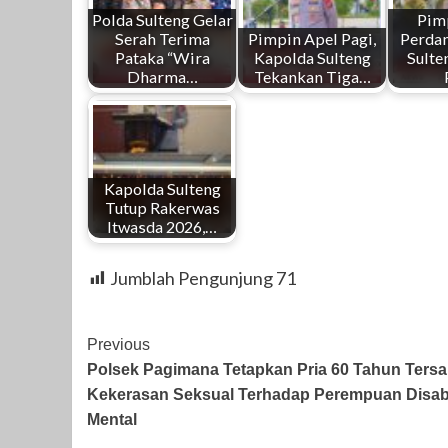
Polda Sulteng Gelar
Pim
Serah Terima
Pimpin Apel Pagi,
Perdan
Pataka “Wira
Kapolda Sulteng
Sulte
Dharma…
Tekankan Tiga…
Kapolda Sulteng
Tutup Rakerwas
Itwasda 2026,…
Jumblah Pengunjung
71
Post
Previous
Polsek Pagimana Tetapkan Pria 60 Tahun Ters
Navigation
Kekerasan Seksual Terhadap Perempuan Disabi
Mental