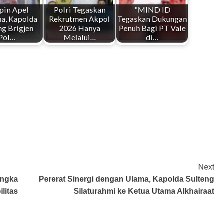
pin Apel
Polri Tegaskan
"MIND ID
a, Kapolda
Rekrutmen Akpol
Tegaskan Dukungan
ng Brigjen
2026 Hanya
Penuh Bagi PT Vale
Pol…
Melalui…
di…
Next
angka
Pererat Sinergi dengan Ulama, Kapolda Sulteng
litas
Silaturahmi ke Ketua Utama Alkhairaat