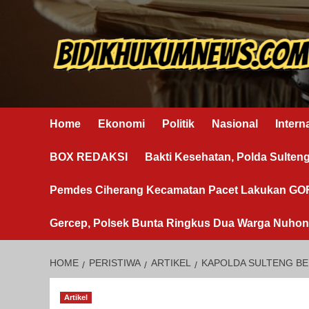
Skip
to
content
Home
Ekonomi
Politik
Nasional
Intern
BOX REDAKSI
Bakti Kesehatan, Polda Sulten
Pemdes Ciherang Kecamatan Pacet Lakukan G
Gercep, Polsek Bunta Ringkus Dua Warga Nuho
HOME
PERISTIWA
ARTIKEL
KAPOLDA SULTENG BE
Artikel