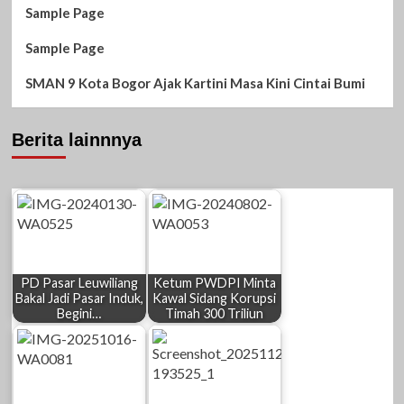
Sample Page
Sample Page
SMAN 9 Kota Bogor Ajak Kartini Masa Kini Cintai Bumi
Berita lainnnya
PD Pasar Leuwiliang
Ketum PWDPI Minta
Bakal Jadi Pasar Induk,
Kawal Sidang Korupsi
Begini…
Timah 300 Triliun