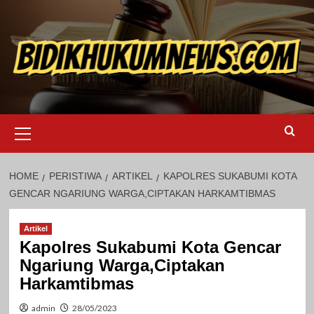
Skip
to
content
Primary
Menu
HOME
PERISTIWA
ARTIKEL
KAPOLRES SUKABUMI KOTA
GENCAR NGARIUNG WARGA,CIPTAKAN HARKAMTIBMAS
Artikel
Kapolres Sukabumi Kota Gencar
Ngariung Warga,Ciptakan
Harkamtibmas
admin
28/05/2023