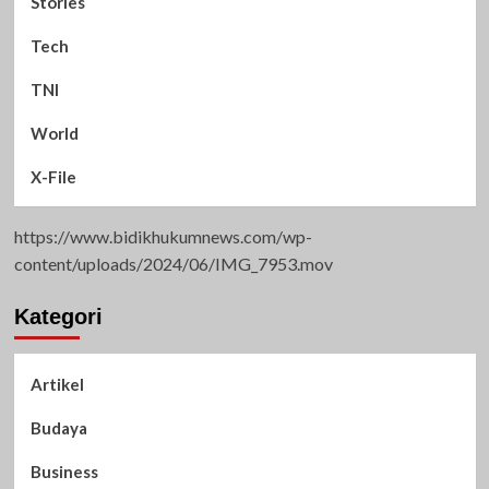
Stories
Tech
TNI
World
X-File
https://www.bidikhukumnews.com/wp-
content/uploads/2024/06/IMG_7953.mov
Kategori
Artikel
Budaya
Business