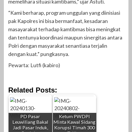
memelihara situasi kamtibams,” ujar Astuti.
“Kami berharap, program unggulan yang diinisiasi
pak Kapolres ini bisa bermanfaat, kesadaran
masayarakat terhadap kamtibmas bisa meningkat
dan tentunya koordinasi maupun sinergitas antara
Polri dengan masyarakat senantiasa terjalin
dengan kuat.” pungkasnya.
Pewarta: Lutfi (kabiro)
Related Posts:
PD Pasar
Ketum PWDPI
Leuwiliang Bakal
Minta Kawal Sidang
Jadi Pasar Induk,
Korupsi Timah 300