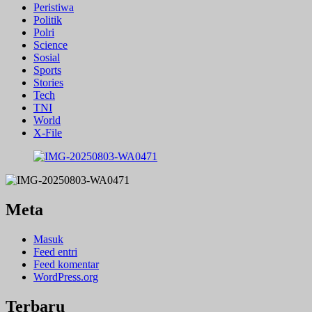
Peristiwa
Politik
Polri
Science
Sosial
Sports
Stories
Tech
TNI
World
X-File
Meta
Masuk
Feed entri
Feed komentar
WordPress.org
Terbaru