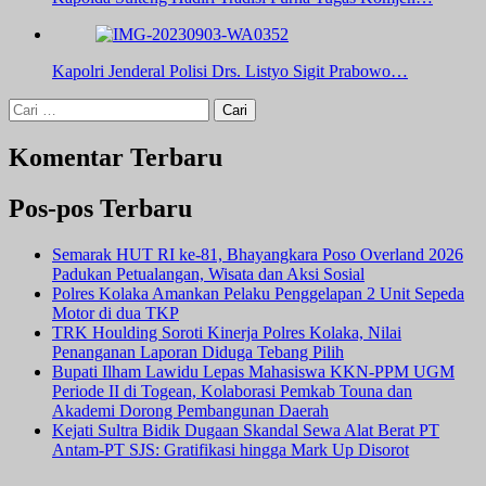
Kapolri Jenderal Polisi Drs. Listyo Sigit Prabowo…
Cari
untuk:
Komentar Terbaru
Pos-pos Terbaru
Semarak HUT RI ke-81, Bhayangkara Poso Overland 2026
Padukan Petualangan, Wisata dan Aksi Sosial
Polres Kolaka Amankan Pelaku Penggelapan 2 Unit Sepeda
Motor di dua TKP
TRK Houlding Soroti Kinerja Polres Kolaka, Nilai
Penanganan Laporan Diduga Tebang Pilih
Bupati Ilham Lawidu Lepas Mahasiswa KKN-PPM UGM
Periode II di Togean, Kolaborasi Pemkab Touna dan
Akademi Dorong Pembangunan Daerah
Kejati Sultra Bidik Dugaan Skandal Sewa Alat Berat PT
Antam-PT SJS: Gratifikasi hingga Mark Up Disorot