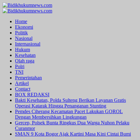
Skip
to
Primary
content
Menu
Home
Ekonomi
Politik
Nasional
Internasional
Hukum
Kesehatan
Olah raga
Polri
TNI
Pemerintahan
Artikel
Contact
BOX REDAKSI
Bakti Kesehatan, Polda Sulteng Berikan Layanan Gratis
Operasi Katarak Hingga Penanganan Stunting
Pemdes Ciherang Kecamatan Pacet Lakukan GOROL
Dengan Membersihkan Lingkungan
Gercep, Polsek Bunta Ringkus Dua Warga Nuhon Pelaku
Curanmor
SMAN 9 Kota Bogor Ajak Kartini Masa Kini Cintai Bumi