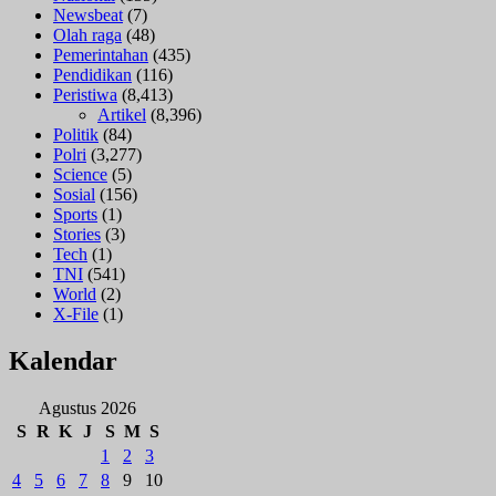
Newsbeat
(7)
Olah raga
(48)
Pemerintahan
(435)
Pendidikan
(116)
Peristiwa
(8,413)
Artikel
(8,396)
Politik
(84)
Polri
(3,277)
Science
(5)
Sosial
(156)
Sports
(1)
Stories
(3)
Tech
(1)
TNI
(541)
World
(2)
X-File
(1)
Kalendar
Agustus 2026
S
R
K
J
S
M
S
1
2
3
4
5
6
7
8
9
10