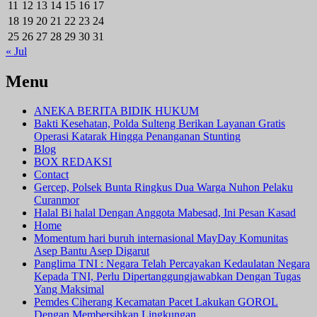
11
12
13
14
15
16
17
18
19
20
21
22
23
24
25
26
27
28
29
30
31
« Jul
Menu
ANEKA BERITA BIDIK HUKUM
Bakti Kesehatan, Polda Sulteng Berikan Layanan Gratis
Operasi Katarak Hingga Penanganan Stunting
Blog
BOX REDAKSI
Contact
Gercep, Polsek Bunta Ringkus Dua Warga Nuhon Pelaku
Curanmor
Halal Bi halal Dengan Anggota Mabesad, Ini Pesan Kasad
Home
Momentum hari buruh internasional MayDay Komunitas
Asep Bantu Asep Digarut
Panglima TNI : Negara Telah Percayakan Kedaulatan Negara
Kepada TNI, Perlu Dipertanggungjawabkan Dengan Tugas
Yang Maksimal
Pemdes Ciherang Kecamatan Pacet Lakukan GOROL
Dengan Membersihkan Lingkungan