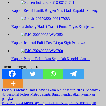
Kapolri Resmi Lantik Brigjen Nasri Jadi Kapolda Sulteng
Kapolda Sulteng Hadiri Tradisi Purna Tugas Komjen…
Kapolri Jenderal Polisi Drs. Listyo Sigit Prabowo…
Kapolri Pimpin Pelantikan Sejumlah Kapolda dan…
Jumblah Pengunjung
101
Post
Previous
Momen Hari Bhayangkara Ke 77 tahun 2023, Sebanyak
48 personel Polres Metro Jakarta Barat mendapatkan kenaikan
Navigation
pangkat
Next
Kapolda Metro Jaya Irjen Pol. Karyoto, S.I.K. memimpin