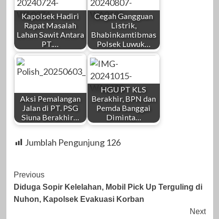
Kapolsek Hadiri
Cegah Gangguan
Rapat Masalah
Listrik,
Lahan Sawit Antara
Bhabinkamtibmas
PT.…
Polsek Luwuk…
HGU PT KLS
Aksi Pemalangan
Berakhir, BPN dan
Jalan di PT. PSG
Pemda Banggai
Siuna Berakhir…
Diminta…
Jumblah Pengunjung
126
Post
Previous
Diduga Sopir Kelelahan, Mobil Pick Up Terguling di
Navigation
Nuhon, Kapolsek Evakuasi Korban
Next