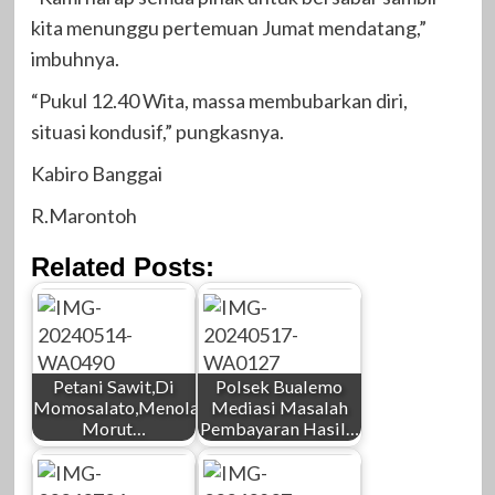
kita menunggu pertemuan Jumat mendatang,”
imbuhnya.
“Pukul 12.40 Wita, massa membubarkan diri,
situasi kondusif,” pungkasnya.
Kabiro Banggai
R.Marontoh
Related Posts:
Petani Sawit,Di
Polsek Bualemo
Momosalato,Menolak,Pemda
Mediasi Masalah
Morut…
Pembayaran Hasil…