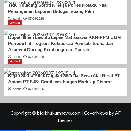
TRK Houlding Soroti Kinerja Polres Kolaka, Nilai
Penanganan Laporan Diduga Tebang Pilih
admin
07/08/2026
Artikel
Bupati Ilham Lawidu Lepas Mahasiswa KKN-PPM UGM
Periode II di Togean, Kolaborasi Pemkab Touna dan
Akademi Dorong Pembangunan Daerah
admin
07/08/2026
Artikel
Kejati Sultra Bidik Dugaan Skandal Sewa Alat Berat PT
Antam-PT SJS: Gratifikasi hingga Mark Up Disorot
admin
07/08/2026
Copyright © bidikhukumnews.com
|
CoverNews
by AF
themes.