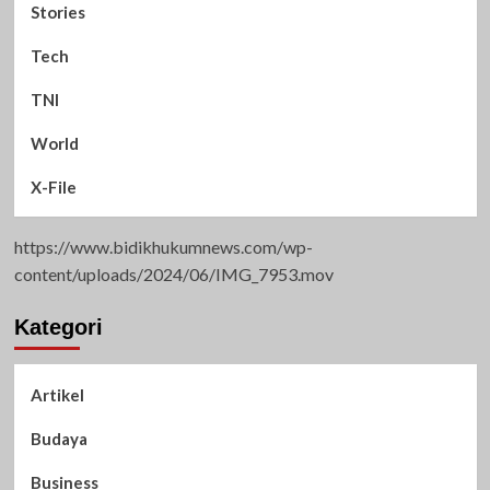
Stories
Tech
TNI
World
X-File
https://www.bidikhukumnews.com/wp-
content/uploads/2024/06/IMG_7953.mov
Kategori
Artikel
Budaya
Business