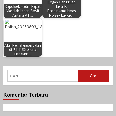
Cegah Gangguan
Kapolsek Hadiri Rapat
Listrik,
Masalah Lahan Sawit
Bhabinkamtibmas
Antara PT.…
Polsek Luwuk…
Aksi Pemalangan Jalan
di PT. PSG Siuna
Berakhir…
Cari
untuk:
Komentar Terbaru