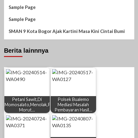
Sample Page
Sample Page
SMAN 9 Kota Bogor Ajak Kartini Masa Kini Cintai Bumi
Berita lainnnya
Petani Sawit,Di
Polsek Bualemo
Momosalato,Menolak,Pemda
Mediasi Masalah
Morut…
Pembayaran Hasil…