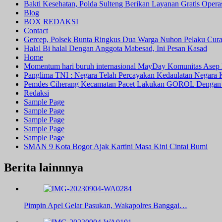
Bakti Kesehatan, Polda Sulteng Berikan Layanan Gratis Oper
Blog
BOX REDAKSI
Contact
Gercep, Polsek Bunta Ringkus Dua Warga Nuhon Pelaku Cur
Halal Bi halal Dengan Anggota Mabesad, Ini Pesan Kasad
Home
Momentum hari buruh internasional MayDay Komunitas Asep 
Panglima TNI : Negara Telah Percayakan Kedaulatan Negara
Pemdes Ciherang Kecamatan Pacet Lakukan GOROL Dengan
Redaksi
Sample Page
Sample Page
Sample Page
Sample Page
Sample Page
SMAN 9 Kota Bogor Ajak Kartini Masa Kini Cintai Bumi
Berita lainnnya
Pimpin Apel Gelar Pasukan, Wakapolres Banggai…