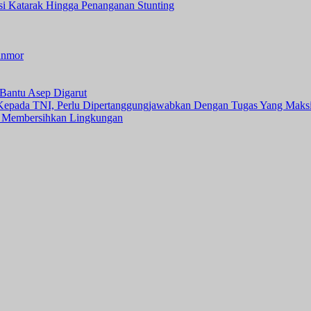
asi Katarak Hingga Penanganan Stunting
anmor
Bantu Asep Digarut
 Kepada TNI, Perlu Dipertanggungjawabkan Dengan Tugas Yang Maks
 Membersihkan Lingkungan