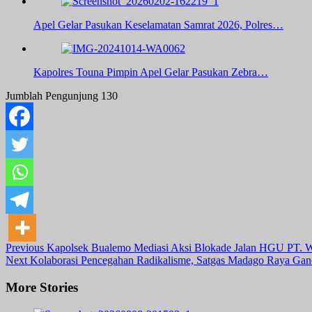
Apel Gelar Pasukan Keselamatan Samrat 2026, Polres…
Kapolres Touna Pimpin Apel Gelar Pasukan Zebra…
Jumblah Pengunjung
130
Post
Previous
Kapolsek Bualemo Mediasi Aksi Blokade Jalan HGU PT. 
Next
Kolaborasi Pencegahan Radikalisme, Satgas Madago Raya Ga
Navigation
More Stories