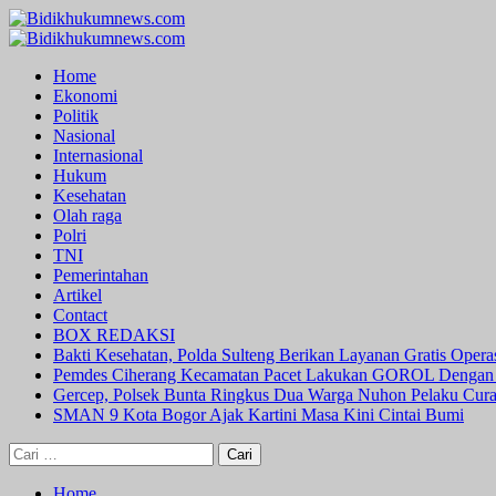
Skip
to
Primary
content
Menu
Home
Ekonomi
Politik
Nasional
Internasional
Hukum
Kesehatan
Olah raga
Polri
TNI
Pemerintahan
Artikel
Contact
BOX REDAKSI
Bakti Kesehatan, Polda Sulteng Berikan Layanan Gratis Oper
Pemdes Ciherang Kecamatan Pacet Lakukan GOROL Dengan
Gercep, Polsek Bunta Ringkus Dua Warga Nuhon Pelaku Cur
SMAN 9 Kota Bogor Ajak Kartini Masa Kini Cintai Bumi
Cari
untuk:
Home