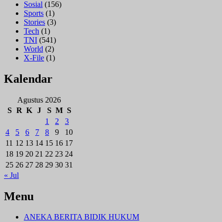
Sosial
(156)
Sports
(1)
Stories
(3)
Tech
(1)
TNI
(541)
World
(2)
X-File
(1)
Kalendar
Agustus 2026
S
R
K
J
S
M
S
1
2
3
4
5
6
7
8
9
10
11
12
13
14
15
16
17
18
19
20
21
22
23
24
25
26
27
28
29
30
31
« Jul
Menu
ANEKA BERITA BIDIK HUKUM