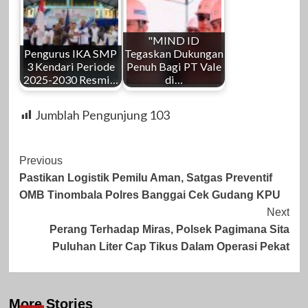
"MIND ID
Pengurus IKA SMP
Tegaskan Dukungan
3 Kendari Periode
Penuh Bagi PT Vale
2025-2030 Resmi…
di…
Jumblah Pengunjung
103
Post
Previous
Pastikan Logistik Pemilu Aman, Satgas Preventif
Navigation
OMB Tinombala Polres Banggai Cek Gudang KPU
Next
Perang Terhadap Miras, Polsek Pagimana Sita
Puluhan Liter Cap Tikus Dalam Operasi Pekat
More Stories