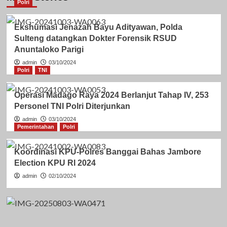
Polri
Ekshumasi Jenazah Bayu Adityawan, Polda
Sulteng datangkan Dokter Forensik RSUD
Anuntaloko Parigi
admin
03/10/2024
Polri
TNI
Operasi Madago Raya 2024 Berlanjut Tahap IV, 253
Personel TNI Polri Diterjunkan
admin
03/10/2024
Pemerintahan
Polri
Koordinasi KPU-Polres Banggai Bahas Jambore
Election KPU RI 2024
admin
02/10/2024