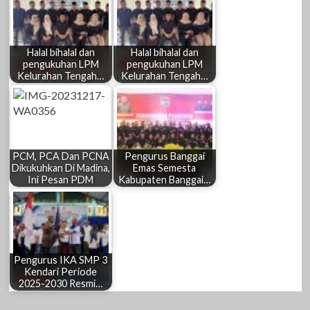
Halal bihalal dan
Halal bihalal dan
pengukuhan LPM
pengukuhan LPM
Kelurahan Tengah…
Kelurahan Tengah…
PCM, PCA Dan PCNA
Pengurus Banggai
Dikukuhkan Di Madina,
Emas Semesta
Ini Pesan PDM
Kabupaten Banggai…
Pengurus IKA SMP 3
Kendari Periode
2025-2030 Resmi…