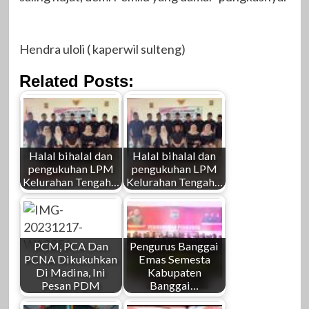
Hendra uloli ( kaperwil sulteng)
Related Posts:
Halal bihalal dan
Halal bihalal dan
pengukuhan LPM
pengukuhan LPM
Kelurahan Tengah…
Kelurahan Tengah…
PCM, PCA Dan
Pengurus Banggai
PCNA Dikukuhkan
Emas Semesta
Di Madina, Ini
Kabupaten
Pesan PDM
Banggai…