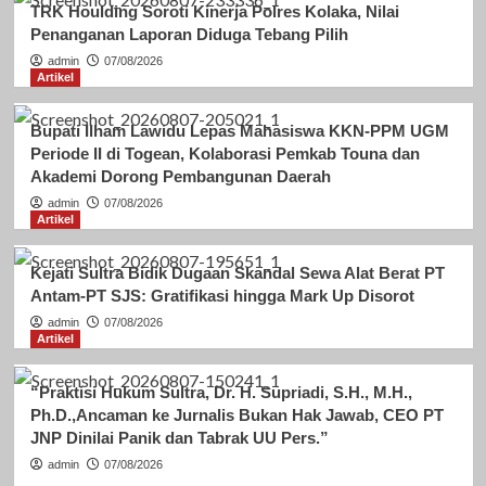
TRK Houlding Soroti Kinerja Polres Kolaka, Nilai
Penanganan Laporan Diduga Tebang Pilih
admin
07/08/2026
Artikel
Bupati Ilham Lawidu Lepas Mahasiswa KKN-PPM UGM
Periode II di Togean, Kolaborasi Pemkab Touna dan
Akademi Dorong Pembangunan Daerah
admin
07/08/2026
Artikel
Kejati Sultra Bidik Dugaan Skandal Sewa Alat Berat PT
Antam-PT SJS: Gratifikasi hingga Mark Up Disorot
admin
07/08/2026
Artikel
“Praktisi Hukum Sultra, Dr. H. Supriadi, S.H., M.H.,
Ph.D.,Ancaman ke Jurnalis Bukan Hak Jawab, CEO PT
JNP Dinilai Panik dan Tabrak UU Pers.”
admin
07/08/2026