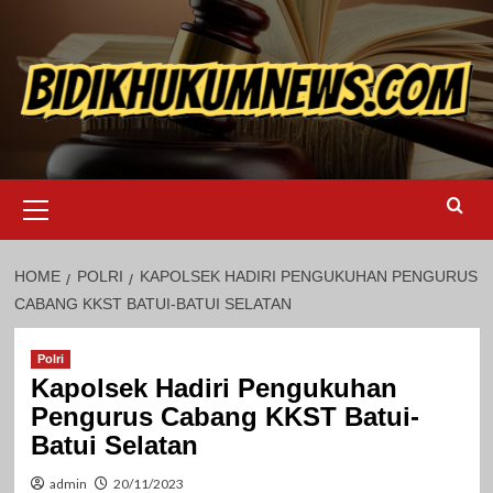
Skip
to
content
Primary
Menu
HOME
POLRI
KAPOLSEK HADIRI PENGUKUHAN PENGURUS
CABANG KKST BATUI-BATUI SELATAN
Polri
Kapolsek Hadiri Pengukuhan
Pengurus Cabang KKST Batui-
Batui Selatan
admin
20/11/2023