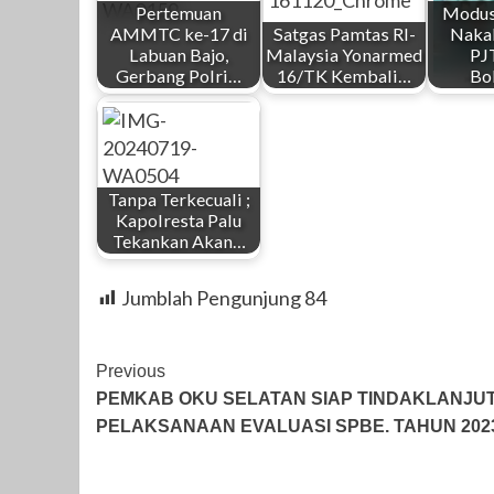
Pertemuan
Modus
AMMTC ke-17 di
Satgas Pamtas RI-
Nakal
Labuan Bajo,
Malaysia Yonarmed
PJ
Gerbang Polri…
16/TK Kembali…
Bo
Tanpa Terkecuali ;
Kapolresta Palu
Tekankan Akan…
Jumblah Pengunjung
84
Post
Previous
PEMKAB OKU SELATAN SIAP TINDAKLANJUT
Navigation
PELAKSANAAN EVALUASI SPBE. TAHUN 202