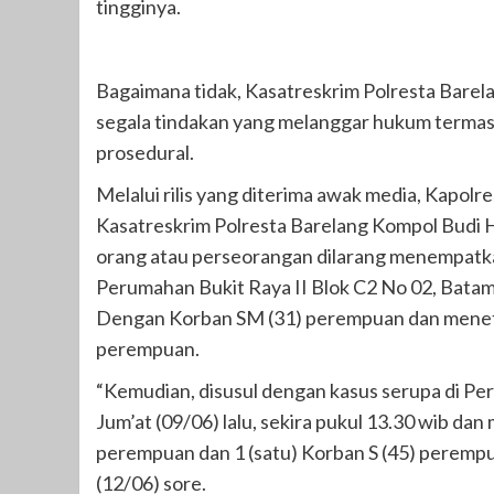
tingginya.
Bagaimana tidak, Kasatreskrim Polresta Bare
segala tindakan yang melanggar hukum termas
prosedural.
Melalui rilis yang diterima awak media, Kapol
Kasatreskrim Polresta Barelang Kompol Budi 
orang atau perseorangan dilarang menempatkan 
Perumahan Bukit Raya II Blok C2 No 02, Batam K
Dengan Korban SM (31) perempuan dan menetap
perempuan.
“Kemudian, disusul dengan kasus serupa di P
Jum’at (09/06) lalu, sekira pukul 13.30 wib dan
perempuan dan 1 (satu) Korban S (45) perempu
(12/06) sore.