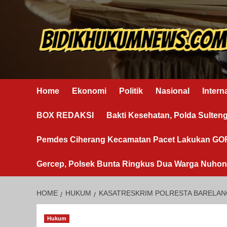
Skip
to
content
Home
Ekonomi
Politik
Nasional
Intern
BOX REDAKSI
Bakti Kesehatan, Polda Sulten
Pemdes Ciherang Kecamatan Pacet Lakukan G
Gercep, Polsek Bunta Ringkus Dua Warga Nuho
HOME
HUKUM
KASATRESKRIM POLRESTA BARELANG
Hukum