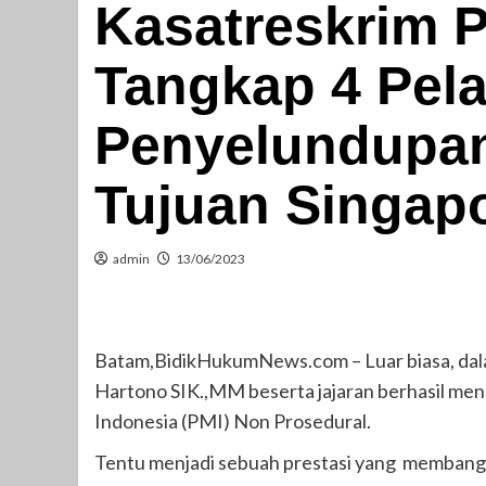
Kasatreskrim P
Tangkap 4 Pel
Penyelundupan 
Tujuan Singap
admin
13/06/2023
Batam,BidikHukumNews.com – Luar biasa, dal
Hartono SIK.,MM beserta jajaran berhasil me
Indonesia (PMI) Non Prosedural.
Tentu menjadi sebuah prestasi yang membangga