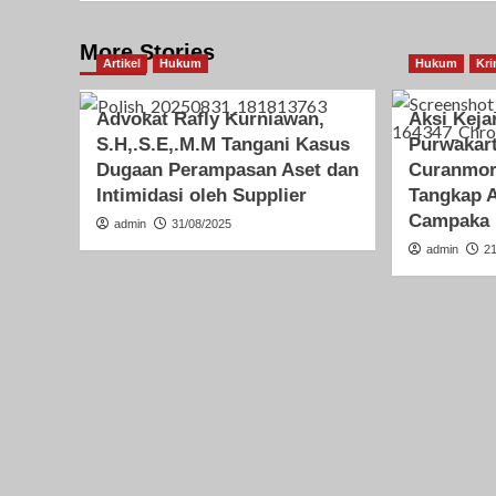
More Stories
Artikel
Hukum
Hukum
Kri
Advokat Rafly Kurniawan,
Aksi Keja
S.H,.S.E,.M.M Tangani Kasus
Purwakart
Dugaan Perampasan Aset dan
Curanmor 
Intimidasi oleh Supplier
Tangkap 
Campaka
admin
31/08/2025
admin
2