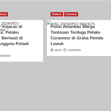
minal
Hukum
Kriminal
r-Kejaran di
Polisi Amankan Warga
a: Pelaku
Tontouan Terduga Pelaku
Berhasil di
Curanmor di Graha Pemda
Anggota Polsek
Luwuk
admin
12/09/2024
1/09/2024