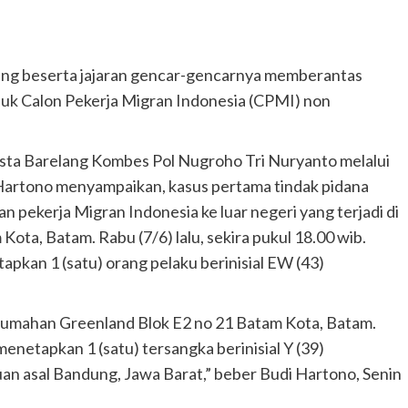
lang beserta jajaran gencar-gencarnya memberantas
uk Calon Pekerja Migran Indonesia (CPMI) non
resta Barelang Kombes Pol Nugroho Tri Nuryanto melalui
Hartono menyampaikan, kasus pertama tindak pidana
pekerja Migran Indonesia ke luar negeri yang terjadi di
ota, Batam. Rabu (7/6) lalu, sekira pukul 18.00 wib.
kan 1 (satu) orang pelaku berinisial EW (43)
erumahan Greenland Blok E2 no 21 Batam Kota, Batam.
 menetapkan 1 (satu) tersangka berinisial Y (39)
an asal Bandung, Jawa Barat,” beber Budi Hartono, Senin