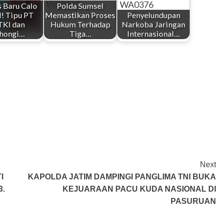
 Baru Calo
Polda Sumsel
! Tipu PT
Memastikan Proses
Penyelundupan
TKI dan
Hukum Terhadap
Narkoba Jaringan
hongi…
Tiga…
Internasional…
Next
I
KAPOLDA JATIM DAMPINGI PANGLIMA TNI BUKA
3.
KEJUARAAN PACU KUDA NASIONAL DI
PASURUAN