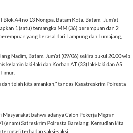
 III Blok A4 no 13 Nongsa, Batam Kota. Batam, Jum’at
etapkan 1 (satu) tersangka MM (36) perempuan dan 2
 perempuan yang berasal dari Lampung dan Lumajang,
Hang Nadim, Batam. Jum’at (09/06) sekira pukul 20.00 wib
 kelamin laki-laki dan Korban AT (33) laki-laki dan AS
 Timur.
ku dan telah kita amankan,” tandas Kasatreskrim Polresta
ri Masyarakat bahwa adanya Calon Pekerja Migran
I (enam) Satreskrim Polresta Barelang. Kemudian kita
terogasi terhadap saksi-saksi.