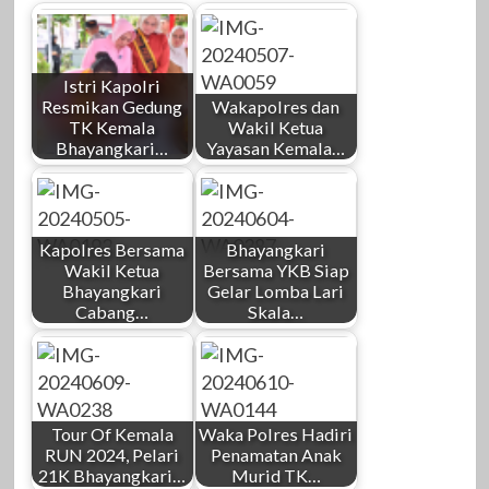
Istri Kapolri
Resmikan Gedung
Wakapolres dan
TK Kemala
Wakil Ketua
Bhayangkari…
Yayasan Kemala…
Kapolres Bersama
Bhayangkari
Wakil Ketua
Bersama YKB Siap
Bhayangkari
Gelar Lomba Lari
Cabang…
Skala…
Tour Of Kemala
Waka Polres Hadiri
RUN 2024, Pelari
Penamatan Anak
21K Bhayangkari…
Murid TK…