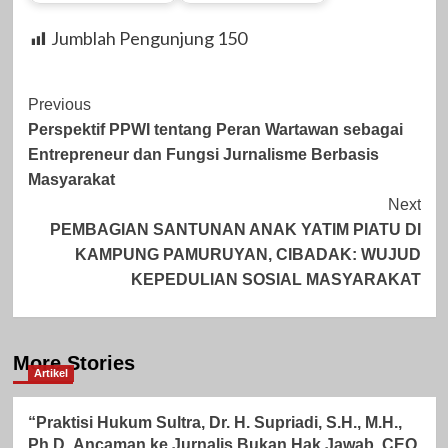
Jumblah Pengunjung
150
Post
Previous
Perspektif PPWI tentang Peran Wartawan sebagai
Navigation
Entrepreneur dan Fungsi Jurnalisme Berbasis
Masyarakat
Next
PEMBAGIAN SANTUNAN ANAK YATIM PIATU DI
KAMPUNG PAMURUYAN, CIBADAK: WUJUD
KEPEDULIAN SOSIAL MASYARAKAT
More Stories
Artikel
“Praktisi Hukum Sultra, Dr. H. Supriadi, S.H., M.H.,
Ph.D.,Ancaman ke Jurnalis Bukan Hak Jawab, CEO