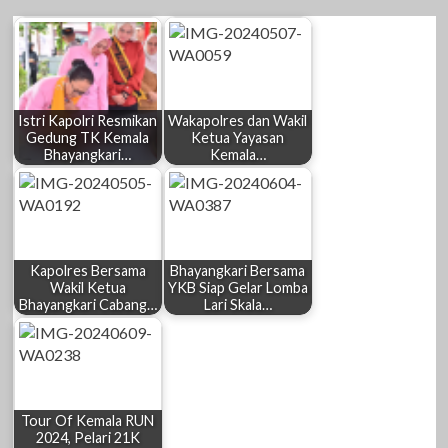
Istri Kapolri Resmikan
Wakapolres dan Wakil
Gedung TK Kemala
Ketua Yayasan
Bhayangkari…
Kemala…
Kapolres Bersama
Bhayangkari Bersama
Wakil Ketua
YKB Siap Gelar Lomba
Bhayangkari Cabang…
Lari Skala…
Tour Of Kemala RUN
2024, Pelari 21K