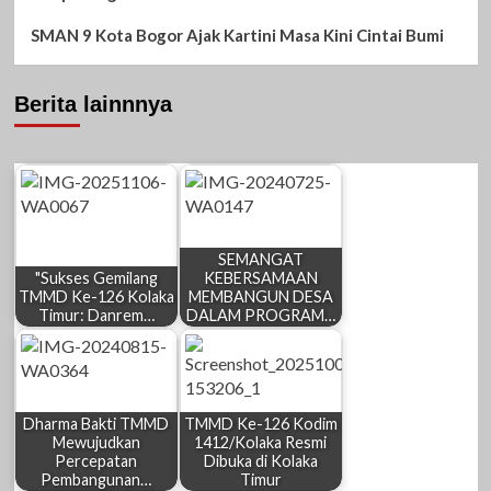
SMAN 9 Kota Bogor Ajak Kartini Masa Kini Cintai Bumi
Berita lainnnya
SEMANGAT
"Sukses Gemilang
KEBERSAMAAN
TMMD Ke-126 Kolaka
MEMBANGUN DESA
Timur: Danrem…
DALAM PROGRAM…
Dharma Bakti TMMD
TMMD Ke-126 Kodim
Mewujudkan
1412/Kolaka Resmi
Percepatan
Dibuka di Kolaka
Pembangunan…
Timur