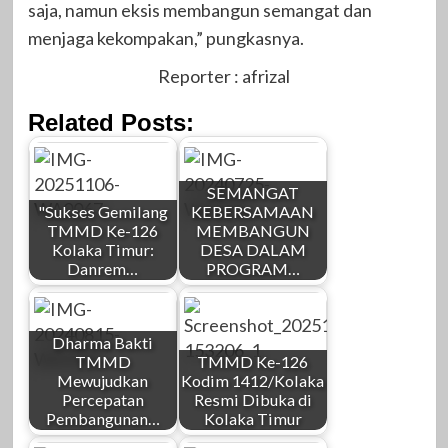
saja, namun eksis membangun semangat dan
menjaga kekompakan,” pungkasnya.
Reporter : afrizal
Related Posts:
SEMANGAT
"Sukses Gemilang
KEBERSAMAAN
TMMD Ke-126
MEMBANGUN
Kolaka Timur:
DESA DALAM
Danrem…
PROGRAM…
Dharma Bakti
TMMD
TMMD Ke-126
Mewujudkan
Kodim 1412/Kolaka
Percepatan
Resmi Dibuka di
Pembangunan…
Kolaka Timur