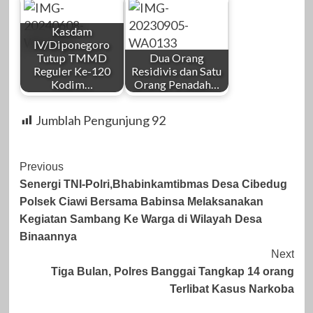
Kasdam
IV/Diponegoro
Tutup TMMD
Dua Orang
Reguler Ke-120
Residivis dan Satu
Kodim…
Orang Penadah…
Jumblah Pengunjung
92
Post
Previous
Senergi TNI-Polri,Bhabinkamtibmas Desa Cibedug
Navigation
Polsek Ciawi Bersama Babinsa Melaksanakan
Kegiatan Sambang Ke Warga di Wilayah Desa
Binaannya
Next
Tiga Bulan, Polres Banggai Tangkap 14 orang
Terlibat Kasus Narkoba