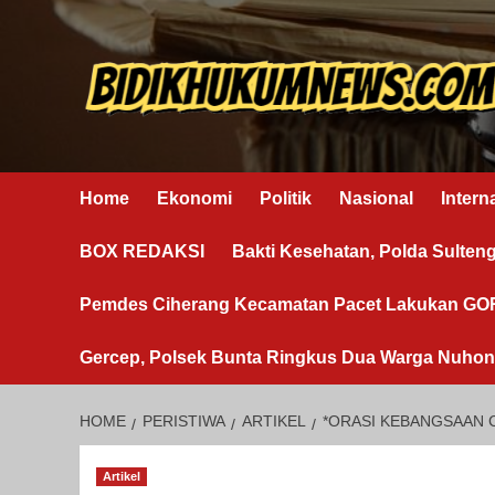
Skip
to
content
Home
Ekonomi
Politik
Nasional
Intern
BOX REDAKSI
Bakti Kesehatan, Polda Sulten
Pemdes Ciherang Kecamatan Pacet Lakukan G
Gercep, Polsek Bunta Ringkus Dua Warga Nuho
HOME
PERISTIWA
ARTIKEL
*ORASI KEBANGSAAN C
Artikel