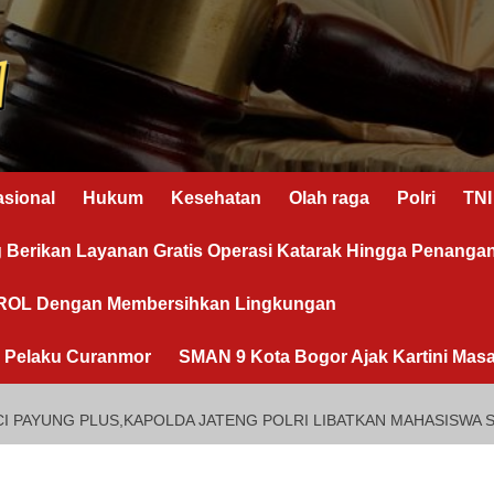
asional
Hukum
Kesehatan
Olah raga
Polri
TNI
g Berikan Layanan Gratis Operasi Katarak Hingga Penanga
OROL Dengan Membersihkan Lingkungan
n Pelaku Curanmor
SMAN 9 Kota Bogor Ajak Kartini Masa
I PAYUNG PLUS,KAPOLDA JATENG POLRI LIBATKAN MAHASISWA 