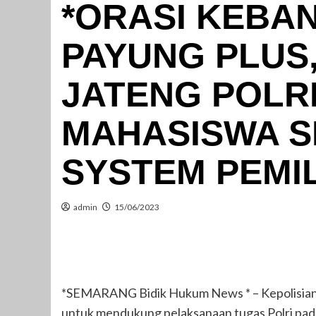
*ORASI KEBA
PAYUNG PLUS
JATENG POLR
MAHASISWA S
SYSTEM PEMIL
admin
15/06/2023
*SEMARANG Bidik Hukum News * – Kepolisian 
untuk mendukung pelaksanaan tugas Polri pad