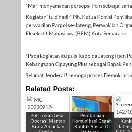
“Mari menyamakan persepsi Polri sebagai saha
Kegiatan itu dihadiri Plh. Ketua Komisi Pemi
perwakilan Parpol se-Jateng, Perwakilan Org
Eksekutif Mahasiswa (BEM) Kota Semarang.
*Pada kegiatan itu pula Kapolda Jateng Irjen
Kebangsaan Cipayung Plus sebagai Bapak Pe
Selamat Jenderal ! semoga proses Demokrasi m
Related Posts:
Polri Akan Gelar
Pembinaan
Operasi Mantap
Komunikasi Cegah
Kunju
Brata Amankan
Konflik Sosial Di
Jateng
Pemilu…
Wilayah…
DPR-RI