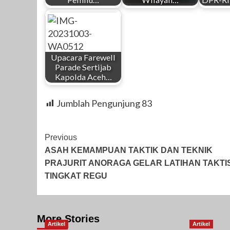
Upacara Farewell
Parade Sertijab
Kapolda Aceh…
Jumblah Pengunjung
83
Post
Previous
ASAH KEMAMPUAN TAKTIK DAN TEKNIK
Navigation
PRAJURIT ANORAGA GELAR LATIHAN TAKTI
TINGKAT REGU
More Stories
Artikel
Artikel