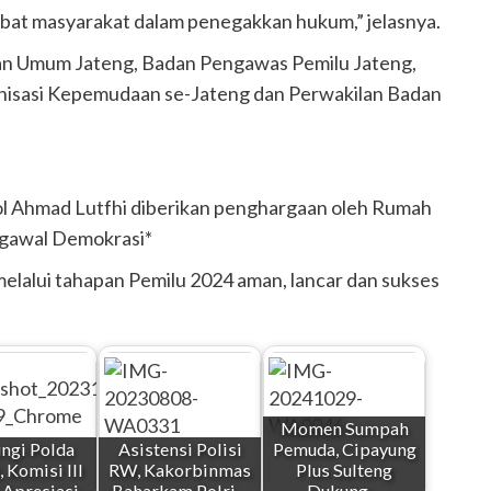
bat masyarakat dalam penegakkan hukum,” jelasnya.
lihan Umum Jateng, Badan Pengawas Pemilu Jateng,
anisasi Kepemudaan se-Jateng dan Perwakilan Badan
 Pol Ahmad Lutfhi diberikan penghargaan oleh Rumah
ngawal Demokrasi*
elalui tahapan Pemilu 2024 aman, lancar dan sukses
Momen Sumpah
ngi Polda
Asistensi Polisi
Pemuda, Cipayung
, Komisi III
RW, Kakorbinmas
Plus Sulteng
 Apresiasi…
Baharkam Polri…
Dukung…