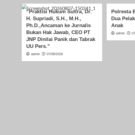
“Praktisi Hukum Sultra, Dr.
Polresta
H. Supriadi, S.H., M.H.,
Dua Pela
Ph.D.,Ancaman ke Jurnalis
Anak
Bukan Hak Jawab, CEO PT
admin
0
JNP Dinilai Panik dan Tabrak
UU Pers.”
admin
07/08/2026