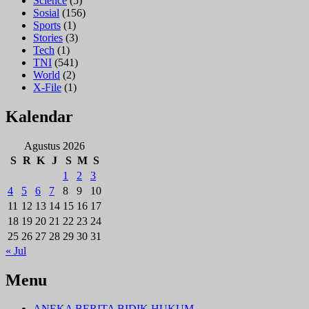
Science
(5)
Sosial
(156)
Sports
(1)
Stories
(3)
Tech
(1)
TNI
(541)
World
(2)
X-File
(1)
Kalendar
Agustus 2026
S
R
K
J
S
M
S
1
2
3
4
5
6
7
8
9
10
11
12
13
14
15
16
17
18
19
20
21
22
23
24
25
26
27
28
29
30
31
« Jul
Menu
ANEKA BERITA BIDIK HUKUM