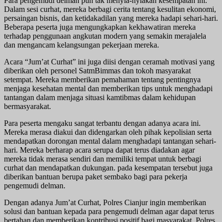
Para pengemudi delman pun tak menyia-nyiakan kesempatan ini.
Dalam sesi curhat, mereka berbagi cerita tentang kesulitan ekonomi,
persaingan bisnis, dan ketidakadilan yang mereka hadapi sehari-hari.
Beberapa peserta juga mengungkapkan kekhawatiran mereka
terhadap penggunaan angkutan modern yang semakin merajalela
dan mengancam kelangsungan pekerjaan mereka.
Acara “Jum’at Curhat” ini juga diisi dengan ceramah motivasi yang
diberikan oleh personel SatmBimmas dan tokoh masyarakat
setempat. Mereka memberikan pemahaman tentang pentingnya
menjaga kesehatan mental dan memberikan tips untuk menghadapi
tantangan dalam menjaga situasi kamtibmas dalam kehidupan
bermasyarakat.
Para peserta mengaku sangat terbantu dengan adanya acara ini.
Mereka merasa diakui dan didengarkan oleh pihak kepolisian serta
mendapatkan dorongan mental dalam menghadapi tantangan sehari-
hari. Mereka berharap acara serupa dapat terus diadakan agar
mereka tidak merasa sendiri dan memiliki tempat untuk berbagi
curhat dan mendapatkan dukungan. pada kesempatan tersebut juga
diberikan bantuan berupa paket sembako bagi para pekerja
pengemudi delman.
Dengan adanya Jum’at Curhat, Polres Cianjur ingin memberikan
solusi dan bantuan kepada para pengemudi delman agar dapat terus
bertahan dan memberikan kontribusi positif bagi masyarakat. Polres