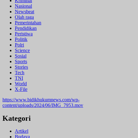
Kriminal
Nasional
Newsbeat
Olah raga
Pemerintahan
Pendidikan
Peristiwa
Politik
Polri
Science
Sosial
Sports
Stories
Tech
TNI
World
X-File
https://www.bidikhukumnews.com/wp-
content/uploads/2024/06/IMG_7953.mov
Kategori
Artikel
Budaya