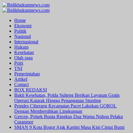
Skip
to
Primary
content
Menu
Home
Ekonomi
Politik
Nasional
Internasional
Hukum
Kesehatan
Olah raga
Polri
TNI
Pemerintahan
Artikel
Contact
BOX REDAKSI
Bakti Kesehatan, Polda Sulteng Berikan Layanan Gratis
Operasi Katarak Hingga Penanganan Stunting
Pemdes Ciherang Kecamatan Pacet Lakukan GOROL
Dengan Membersihkan Lingkungan
Gercep, Polsek Bunta Ringkus Dua Warga Nuhon Pelaku
Curanmor
SMAN 9 Kota Bogor Ajak Kartini Masa Kini Cintai Bumi