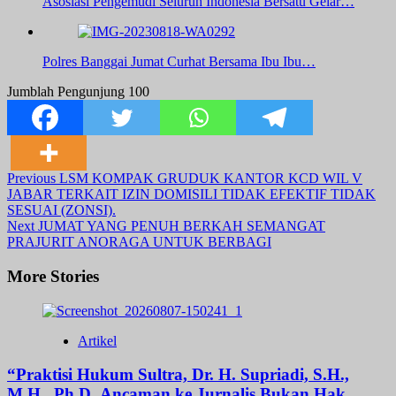
Asosiasi Pengemudi Seluruh Indonesia Bersatu Gelar…
Polres Banggai Jumat Curhat Bersama Ibu Ibu…
Jumblah Pengunjung
100
Post
Previous
LSM KOMPAK GRUDUK KANTOR KCD WIL V
JABAR TERKAIT IZIN DOMISILI TIDAK EFEKTIF TIDAK
Navigation
SESUAI (ZONSI).
Next
JUMAT YANG PENUH BERKAH SEMANGAT
PRAJURIT ANORAGA UNTUK BERBAGI
More Stories
Artikel
“Praktisi Hukum Sultra, Dr. H. Supriadi, S.H.,
M.H., Ph.D.,Ancaman ke Jurnalis Bukan Hak