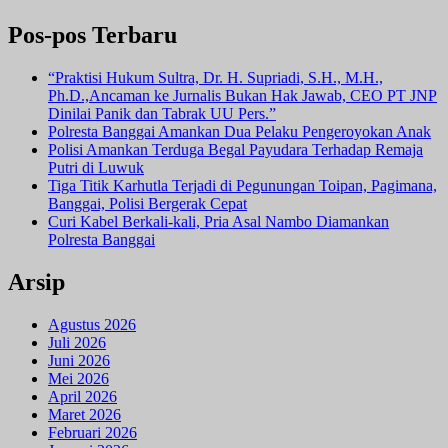
Pos-pos Terbaru
“Praktisi Hukum Sultra, Dr. H. Supriadi, S.H., M.H.,
Ph.D.,Ancaman ke Jurnalis Bukan Hak Jawab, CEO PT JNP
Dinilai Panik dan Tabrak UU Pers.”
Polresta Banggai Amankan Dua Pelaku Pengeroyokan Anak
Polisi Amankan Terduga Begal Payudara Terhadap Remaja
Putri di Luwuk
Tiga Titik Karhutla Terjadi di Pegunungan Toipan, Pagimana,
Banggai, Polisi Bergerak Cepat
Curi Kabel Berkali-kali, Pria Asal Nambo Diamankan
Polresta Banggai
Arsip
Agustus 2026
Juli 2026
Juni 2026
Mei 2026
April 2026
Maret 2026
Februari 2026