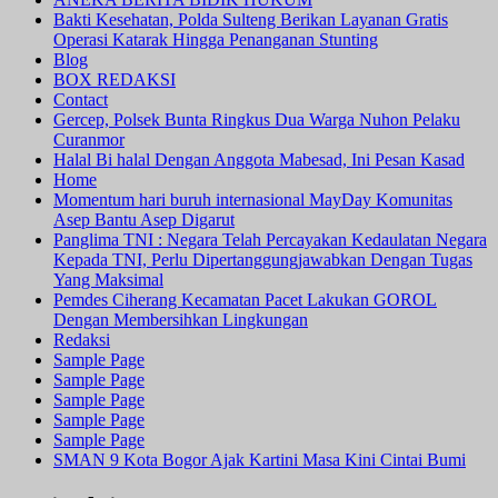
Bakti Kesehatan, Polda Sulteng Berikan Layanan Gratis
Operasi Katarak Hingga Penanganan Stunting
Blog
BOX REDAKSI
Contact
Gercep, Polsek Bunta Ringkus Dua Warga Nuhon Pelaku
Curanmor
Halal Bi halal Dengan Anggota Mabesad, Ini Pesan Kasad
Home
Momentum hari buruh internasional MayDay Komunitas
Asep Bantu Asep Digarut
Panglima TNI : Negara Telah Percayakan Kedaulatan Negara
Kepada TNI, Perlu Dipertanggungjawabkan Dengan Tugas
Yang Maksimal
Pemdes Ciherang Kecamatan Pacet Lakukan GOROL
Dengan Membersihkan Lingkungan
Redaksi
Sample Page
Sample Page
Sample Page
Sample Page
Sample Page
SMAN 9 Kota Bogor Ajak Kartini Masa Kini Cintai Bumi