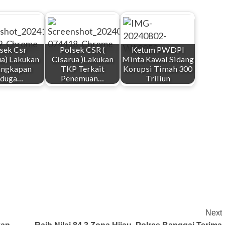
sek Csr
Polsek CSR (
Ketum PWDPI
ua) Lakukan
Cisarua )Lakukan
Minta Kawal Sidang
angkapan
TKP Terkait
Korupsi Timah 300
iduga…
Penemuan…
Triliun
Next