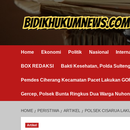
Skip
to
content
Home
Ekonomi
Politik
Nasional
Intern
BOX REDAKSI
Bakti Kesehatan, Polda Sulten
Pemdes Ciherang Kecamatan Pacet Lakukan G
Gercep, Polsek Bunta Ringkus Dua Warga Nuho
HOME
PERISTIWA
ARTIKEL
POLSEK CISARUA LAKU
Artikel