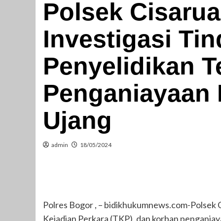
Polsek Cisaru
Investigasi Ti
Penyelidikan T
Penganiayaan 
Ujang
admin
18/05/2024
Polres Bogor , – bidikhukumnews.com-Polsek
Kejadian Perkara (TKP), dan korban penganiay