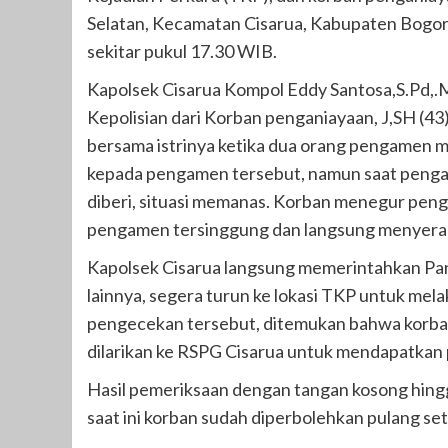
Selatan, Kecamatan Cisarua, Kabupaten Bogor.
sekitar pukul 17.30 WIB.
Kapolsek Cisarua Kompol Eddy Santosa,S.Pd,.MH
Kepolisian dari Korban penganiayaan, J,SH (4
bersama istrinya ketika dua orang pengamen 
kepada pengamen tersebut, namun saat penga
diberi, situasi memanas. Korban menegur pe
pengamen tersinggung dan langsung menyeran
Kapolsek Cisarua langsung memerintahkan Pani
lainnya, segera turun ke lokasi TKP untuk mela
pengecekan tersebut, ditemukan bahwa korban
dilarikan ke RSPG Cisarua untuk mendapatkan
Hasil pemeriksaan dengan tangan kosong hingga
saat ini korban sudah diperbolehkan pulang se