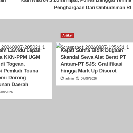
kan
Raih Nilai 84,3 Zona Hijau, Polres Banggai Terima
Penghargaan Dari Ombudsman RI
Artikel
ham Lawidu Lepas
Kejati Sultra Bidik Dugaan
wa KKN-PPM UGM
Skandal Sewa Alat Berat PT
 di Togean,
Antam-PT SJS: Gratifikasi
si Pemkab Touna
hingga Mark Up Disorot
emi Dorong
admin
07/08/2026
nan Daerah
7/08/2026