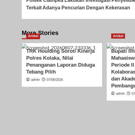
Polsek Ciampea Lakukan Investigasi Penyelidi
Navigation
Terkait Adanya Pencurian Dengan Kekerasan
More Stories
Artikel
Artikel
TRK Houlding Soroti Kinerja
Bupati Il
Polres Kolaka, Nilai
Mahasis
Penanganan Laporan Diduga
Periode II
Tebang Pilih
Kolabora
dan Akad
admin
07/08/2026
Pembangu
admin
0