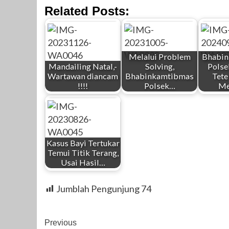
Related Posts:
Melalui Problem
Bhabi
Mandailing Natal,-
Solving,
Pols
Wartawan diancam
Bhabinkamtibmas
Tete
!!!!
Polsek…
Me
Kasus Bayi Tertukar
Temui Titik Terang,
Usai Hasil…
Jumblah Pengunjung
74
Post
Previous