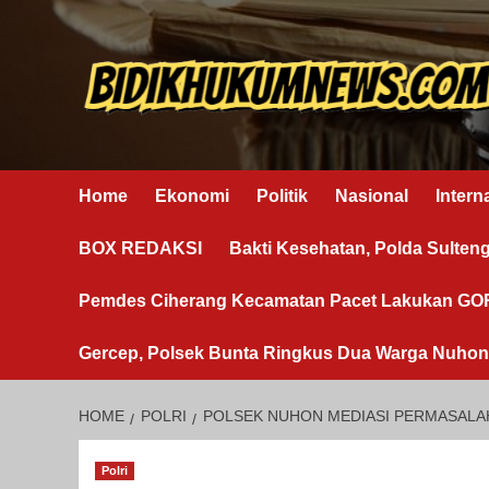
Skip
to
content
Home
Ekonomi
Politik
Nasional
Intern
BOX REDAKSI
Bakti Kesehatan, Polda Sulten
Pemdes Ciherang Kecamatan Pacet Lakukan G
Gercep, Polsek Bunta Ringkus Dua Warga Nuho
HOME
POLRI
POLSEK NUHON MEDIASI PERMASALA
Polri