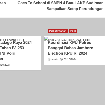
han
Goes To School di SMPN 4 Batui, AKP Sudirman
Sampaikan Setop Perundungan
Pemerintahan
Polri
Madago Raya 2024
Koordinasi KPU-Polres
 Tahap IV, 253
Banggai Bahas Jambore
TNI Polri
Election KPU RI 2024
an
admin
02/10/2024
3/10/2024