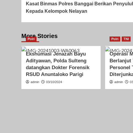
Kasat Binmas Polres Banggai Berikan Penyulu
Navigation
Kepada Kelompok Nelayan
More Stories
Polri
Polri
TNI
Ekshumasi Jenazah Bayu
Operasi 
Adityawan, Polda Sulteng
Berlanjut
datangkan Dokter Forensik
Personel 
RSUD Anuntaloko Parigi
Diterjunk
admin
03/10/2024
admin
0