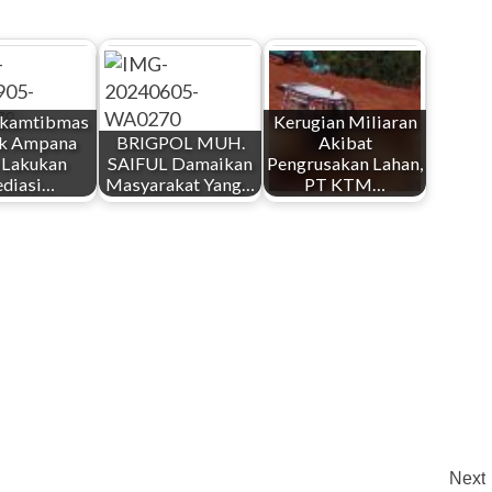
nkamtibmas
Kerugian Miliaran
ek Ampana
BRIGPOL MUH.
Akibat
 Lakukan
SAIFUL Damaikan
Pengrusakan Lahan,
diasi…
Masyarakat Yang…
PT KTM…
Next