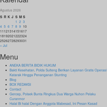
Agustus 2026
S
R
K
J
S
M
S
1
2
3
4
5
6
7
8
9
10
11
12
13
14
15
16
17
18
19
20
21
22
23
24
25
26
27
28
29
30
31
« Jul
Menu
ANEKA BERITA BIDIK HUKUM
Bakti Kesehatan, Polda Sulteng Berikan Layanan Gratis Operasi
Katarak Hingga Penanganan Stunting
Blog
BOX REDAKSI
Contact
Gercep, Polsek Bunta Ringkus Dua Warga Nuhon Pelaku
Curanmor
Halal Bi halal Dengan Anggota Mabesad, Ini Pesan Kasad