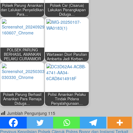
Polsek Parung Amankan
Polsek Csr (Cisarua)
dan Lalukan Penyelidikan
Lakukan Penangkapan
Para…
Diduga…
POLSEK PARUNG
BERHASIL AMANKAN
Wartawan Diori Parulian
PELAKU CURANMOR
Ambarita Jadi Korban…
Polsek Parung Berhasil
Polisi Amankan Pelaku
Amankan Para Remaja
Tindak Pidana
Diduga…
Penyalahgunaan…
Jumblah Pengunjung
115
Previous
Kepolisian Polsek Cijeruk Polres Bogor dan Instansi Terkait