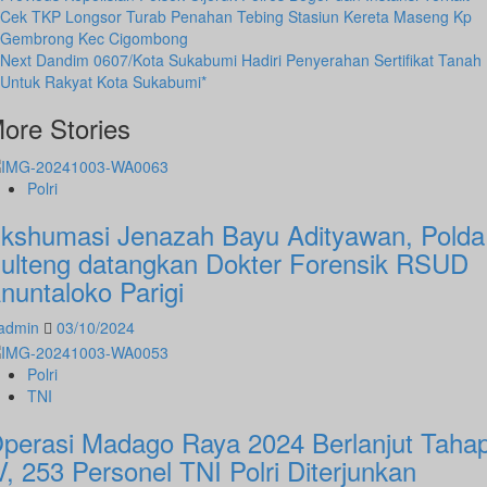
Post
Cek TKP Longsor Turab Penahan Tebing Stasiun Kereta Maseng Kp
Navigation
Gembrong Kec Cigombong
Next
Dandim 0607/Kota Sukabumi Hadiri Penyerahan Sertifikat Tanah
Untuk Rakyat Kota Sukabumi*
ore Stories
Polri
kshumasi Jenazah Bayu Adityawan, Polda
ulteng datangkan Dokter Forensik RSUD
nuntaloko Parigi
admin
03/10/2024
Polri
TNI
perasi Madago Raya 2024 Berlanjut Taha
V, 253 Personel TNI Polri Diterjunkan