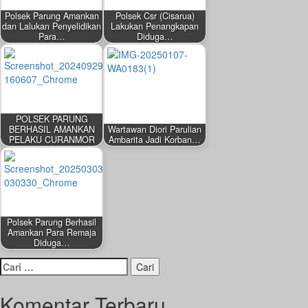
Polsek Parung Amankan
Polsek Csr (Cisarua)
dan Lalukan Penyelidikan
Lakukan Penangkapan
Para…
Diduga…
POLSEK PARUNG
BERHASIL AMANKAN
Wartawan Diori Parulian
PELAKU CURANMOR
Ambarita Jadi Korban…
Polsek Parung Berhasil
Amankan Para Remaja
Diduga…
Cari
untuk:
Komentar Terbaru