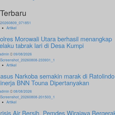
Terbaru
Artikel
olres Morowali Utara berhasil menangkap
elaku tabrak lari di Desa Kumpi
admin
09/08/2026
Artikel
asus Narkoba semakin marak di Ratolindo
inerja BNN Touna Dipertanyakan
admin
08/08/2026
Artikel
risis Air Bersih, Pemdes Wirajaya Bergera