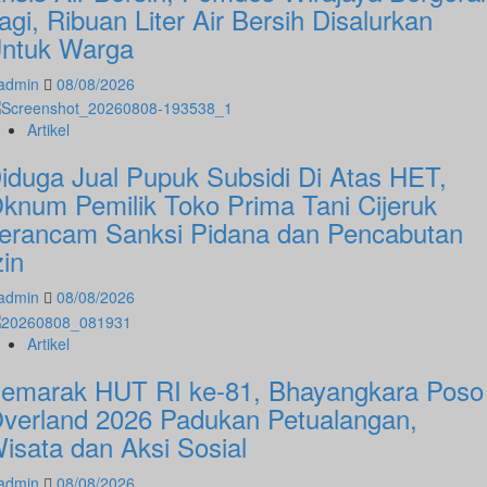
agi, Ribuan Liter Air Bersih Disalurkan
ntuk Warga
admin
08/08/2026
Artikel
iduga Jual Pupuk Subsidi Di Atas HET,
knum Pemilik Toko Prima Tani Cijeruk
erancam Sanksi Pidana dan Pencabutan
zin
admin
08/08/2026
Artikel
emarak HUT RI ke-81, Bhayangkara Poso
verland 2026 Padukan Petualangan,
isata dan Aksi Sosial
admin
08/08/2026