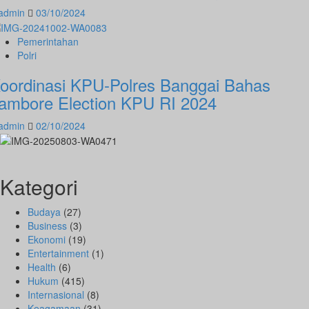
admin
03/10/2024
Pemerintahan
Polri
oordinasi KPU-Polres Banggai Bahas
ambore Election KPU RI 2024
admin
02/10/2024
Kategori
Budaya
(27)
Business
(3)
Ekonomi
(19)
Entertainment
(1)
Health
(6)
Hukum
(415)
Internasional
(8)
Keagamaan
(31)