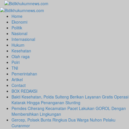
Skip
to
Primary
content
Menu
Home
Ekonomi
Politik
Nasional
Internasional
Hukum
Kesehatan
Olah raga
Polri
TNI
Pemerintahan
Artikel
Contact
BOX REDAKSI
Bakti Kesehatan, Polda Sulteng Berikan Layanan Gratis Operasi
Katarak Hingga Penanganan Stunting
Pemdes Ciherang Kecamatan Pacet Lakukan GOROL Dengan
Membersihkan Lingkungan
Gercep, Polsek Bunta Ringkus Dua Warga Nuhon Pelaku
Curanmor