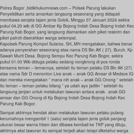
Polres Bogor ,bidikhukumnews.com – Polsek Parung lakukan
Penyelidikan serta amankan langsung seseorang yang didapati
membawa senjata tajam jenis Golok, Minggu 07 Januari 2024 sekira
pukul 04.20 wib di GG Ambar Kp Bojong Indah Desa Bojong Indah Kec
Parung Kab Bogor, yang langsung diamankan oleh piket reskrim dan
piket patroli diserahkan warga setempat.
Kapolsek Parung Kompol Sularso, SH,.MH mengatakan, bahwa benar
adanya penyerahan seseorang atas nama DS Bin AK ( 27), Buruh, Kp
Sawah Murti Desa. Bojong Sempu Kec Parung Kab Bogor, sekira
pukul 01.00 Wib diduga pelaku sedang nongkrong di pos ronda
bersama teman – temannya, setelah itu teman pelaku DS Bin AK (27)
atas nama Sdr D menonton Live anak – anak GG Amsar di Medsos IG
dan mereka mengatakan ” mana nih anak – anak GG Onong ” setelah
itu teman – teman pelaku bilang ” ya udah ayo jadiiin ” setelah itu
langsung janjian untuk melakukan tawuran antara anak- anak GG
amsar dan GG Onong di Kp Bojong Indah Desa Bojong Indah Kec
Parung Kab Bogor.
Sampai akhirnya hendak akan melakukan tawuran pelaku pulang
kerumahnya mengambil 1 (satu) senjata tajam jenis golok panjang
ukuran besar warna hitam dan dibawa kembali ke TKP yang dituju,
akhirnya aksi tawuran itu sempat terjadi akan tetapi diketahui warga