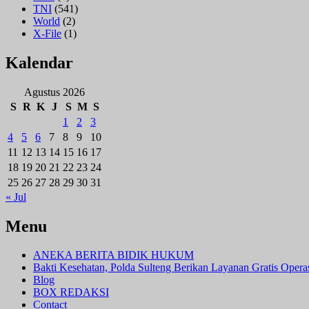
TNI
(541)
World
(2)
X-File
(1)
Kalendar
Agustus 2026
S
R
K
J
S
M
S
1
2
3
4
5
6
7
8
9
10
11
12
13
14
15
16
17
18
19
20
21
22
23
24
25
26
27
28
29
30
31
« Jul
Menu
ANEKA BERITA BIDIK HUKUM
Bakti Kesehatan, Polda Sulteng Berikan Layanan Gratis Oper
Blog
BOX REDAKSI
Contact