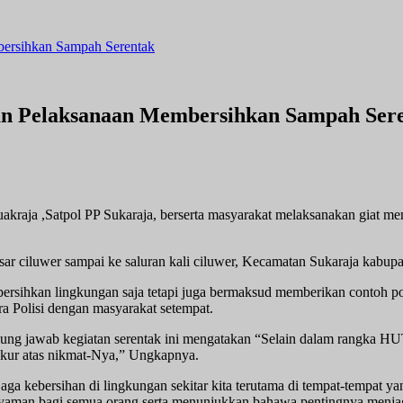
bersihkan Sampah Serentak
tan Pelaksanaan Membersihkan Sampah Ser
kraja ,Satpol PP Sukaraja, berserta masyarakat melaksanakan giat m
sar ciluwer sampai ke saluran kali ciluwer, Kecamatan Sukaraja kabup
bersihkan lingkungan saja tetapi juga bermaksud memberikan contoh po
ra Polisi dengan masyarakat setempat.
ng jawab kegiatan serentak ini mengatakan “Selain dalam rangka HU
ukur atas nikmat-Nya,” Ungkapnya.
aga kebersihan di lingkungan sekitar kita terutama di tempat-tempat y
n nyaman bagi semua orang serta menunjukkan bahawa pentingnya menj