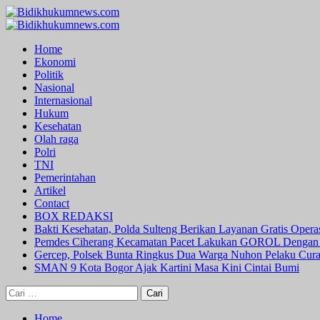
Skip
to
Primary
content
Menu
Home
Ekonomi
Politik
Nasional
Internasional
Hukum
Kesehatan
Olah raga
Polri
TNI
Pemerintahan
Artikel
Contact
BOX REDAKSI
Bakti Kesehatan, Polda Sulteng Berikan Layanan Gratis Oper
Pemdes Ciherang Kecamatan Pacet Lakukan GOROL Dengan
Gercep, Polsek Bunta Ringkus Dua Warga Nuhon Pelaku Cur
SMAN 9 Kota Bogor Ajak Kartini Masa Kini Cintai Bumi
Cari
untuk:
Home