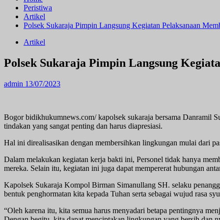
Peristiwa
Artikel
Polsek Sukaraja Pimpin Langsung Kegiatan Pelaksanaan Mem
Artikel
Polsek Sukaraja Pimpin Langsung Kegia
admin
13/07/2023
Bogor bidikhukumnews.com/ kapolsek sukaraja bersama Danramil Sua
tindakan yang sangat penting dan harus diapresiasi.
Hal ini direalisasikan dengan membersihkan lingkungan mulai dari pa
Dalam melakukan kegiatan kerja bakti ini, Personel tidak hanya mem
mereka. Selain itu, kegiatan ini juga dapat mempererat hubungan anta
Kapolsek Sukaraja Kompol Birman Simanullang SH. selaku penanggu
bentuk penghormatan kita kepada Tuhan serta sebagai wujud rasa sy
“Oleh karena itu, kita semua harus menyadari betapa pentingnya menj
Dengan begitu, kita dapat menciptakan lingkungan yang bersih da