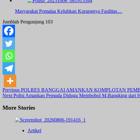
Masyarakat Pomalaa Keluhkan Kurangnya Fasilitas…
Jumblah Pengunjung
103
Post
Previous
POLRES BANGGAI AMANKAN KOMPLOTAN PEM
Next
Polisi Amankan Pemuda Diduga Membobol M-Bangking dari 
Navigation
More Stories
Artikel