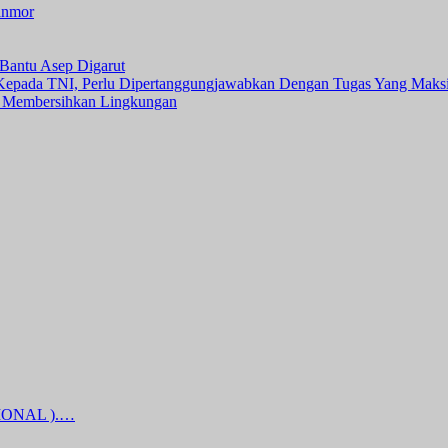
anmor
Bantu Asep Digarut
 Kepada TNI, Perlu Dipertanggungjawabkan Dengan Tugas Yang Maks
 Membersihkan Lingkungan
IONAL ).…