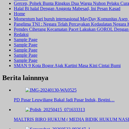
Gercep, Polsek Bunta Ringkus Dua Warga Nuhon Pelaku Cur
Halal Bi halal Dengan Anggota Mabesad, Ini Pesan Kasad
Home
Momentum hari buruh internasional MayDay Komunitas Asep 
Panglima TNI : Negara Telah Percayakan Kedaulatan Negara
Pemdes Ciherang Kecamatan Pacet Lakukan GOROL Dengan
Redaksi
Sample Page
Sample Page
Sample Page
Sample Page
Sample Page
SMAN 9 Kota Bogor Ajak Kartini Masa Kini Cintai Bumi
Berita lainnnya
PD Pasar Leuwiliang Bakal Jadi Pasar Induk, Begini…
MALTRIS BIRO HUKUM ( MEDIA BIDIK HUKUM NAS