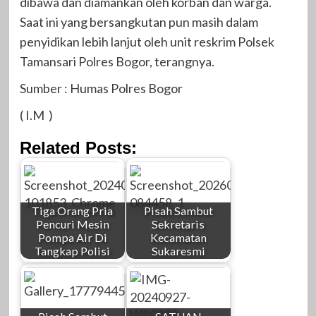
dibawa dan diamankan oleh korban dan warga.
Saat ini yang bersangkutan pun masih dalam
penyidikan lebih lanjut oleh unit reskrim Polsek
Tamansari Polres Bogor, terangnya.
Sumber : Humas Polres Bogor
( I.M )
Related Posts:
Tiga Orang Pria
Pisah Sambut
Pencuri Mesin
Sekretaris
Pompa Air Di
Kecamatan
Tangkap Polisi
Sukaresmi