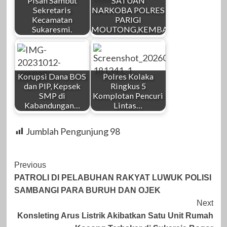
Pisah Sambut
SATUAN
Sekretaris
NARKOBA POLRES
Kecamatan
PARIGI
Sukaresmi.
MOUTONG,KEMBALI…
Korupsi Dana BOS
Polres Kolaka
dan PIP, Kepsek
Ringkus 5
SMP di
Komplotan Pencuri
Kabandungan…
Lintas…
Jumblah Pengunjung
98
Post
Previous
PATROLI DI PELABUHAN RAKYAT LUWUK POLISI
Navigation
SAMBANGI PARA BURUH DAN OJEK
Next
Konsleting Arus Listrik Akibatkan Satu Unit Rumah