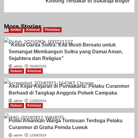
Kosong Terbakar di Sukaraja Bogor
More Stories
Artikel
Kriminal
Peristiwa
“Ketua Garda Sultra: Kita Musti Bersatu untuk
Semangat Membangun Sultra yang Damai Aman,
Sejahtera dan Religius”
admin
05/09/2025
Hukum
Kriminal
Aksi Kejar-Kejaran di Purwakarta: Pelaku Curanmor
Berhasil di Tangkap Anggota Polsek Campaka
admin
21/09/2024
Hukum
Kriminal
Polisi Amankan Warga Tontouan Terduga Pelaku
Curanmor di Graha Pemda Luwuk
admin
12/09/2024