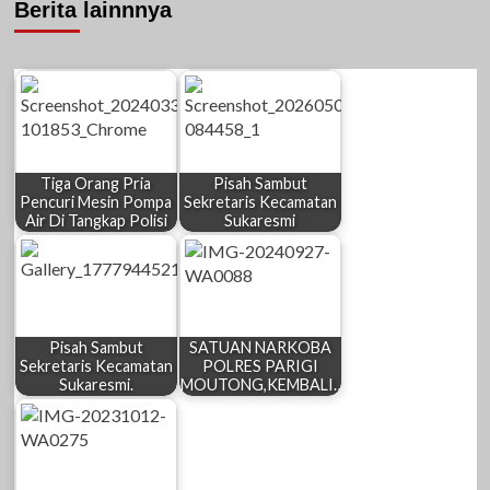
Berita lainnnya
Tiga Orang Pria
Pisah Sambut
Pencuri Mesin Pompa
Sekretaris Kecamatan
Air Di Tangkap Polisi
Sukaresmi
Pisah Sambut
SATUAN NARKOBA
Sekretaris Kecamatan
POLRES PARIGI
Sukaresmi.
MOUTONG,KEMBALI…