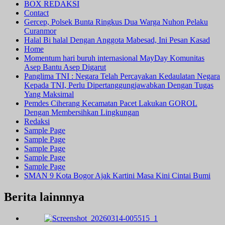
BOX REDAKSI
Contact
Gercep, Polsek Bunta Ringkus Dua Warga Nuhon Pelaku
Curanmor
Halal Bi halal Dengan Anggota Mabesad, Ini Pesan Kasad
Home
Momentum hari buruh internasional MayDay Komunitas
Asep Bantu Asep Digarut
Panglima TNI : Negara Telah Percayakan Kedaulatan Negara
Kepada TNI, Perlu Dipertanggungjawabkan Dengan Tugas
Yang Maksimal
Pemdes Ciherang Kecamatan Pacet Lakukan GOROL
Dengan Membersihkan Lingkungan
Redaksi
Sample Page
Sample Page
Sample Page
Sample Page
Sample Page
SMAN 9 Kota Bogor Ajak Kartini Masa Kini Cintai Bumi
Berita lainnnya