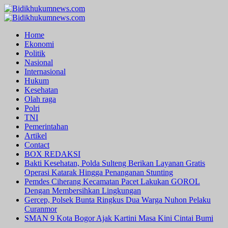
Skip
to
Primary
content
Menu
Home
Ekonomi
Politik
Nasional
Internasional
Hukum
Kesehatan
Olah raga
Polri
TNI
Pemerintahan
Artikel
Contact
BOX REDAKSI
Bakti Kesehatan, Polda Sulteng Berikan Layanan Gratis
Operasi Katarak Hingga Penanganan Stunting
Pemdes Ciherang Kecamatan Pacet Lakukan GOROL
Dengan Membersihkan Lingkungan
Gercep, Polsek Bunta Ringkus Dua Warga Nuhon Pelaku
Curanmor
SMAN 9 Kota Bogor Ajak Kartini Masa Kini Cintai Bumi