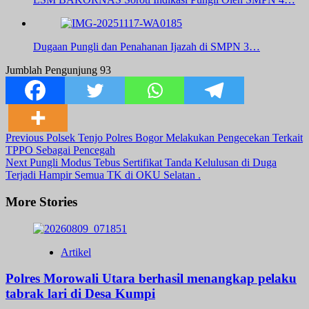
Dugaan Pungli dan Penahanan Ijazah di SMPN 3…
Jumblah Pengunjung
93
Post
Previous
Polsek Tenjo Polres Bogor Melakukan Pengecekan Terkait
TPPO Sebagai Pencegah
Navigation
Next
Pungli Modus Tebus Sertifikat Tanda Kelulusan di Duga
Terjadi Hampir Semua TK di OKU Selatan .
More Stories
Artikel
Polres Morowali Utara berhasil menangkap pelaku
tabrak lari di Desa Kumpi