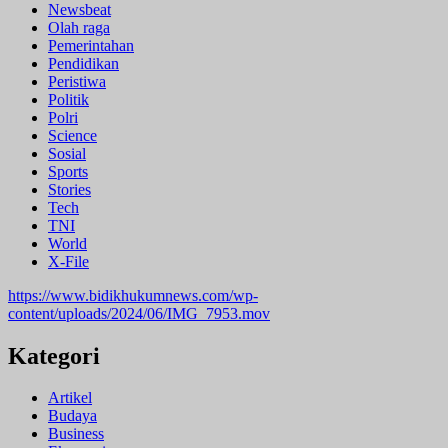
Newsbeat
Olah raga
Pemerintahan
Pendidikan
Peristiwa
Politik
Polri
Science
Sosial
Sports
Stories
Tech
TNI
World
X-File
https://www.bidikhukumnews.com/wp-
content/uploads/2024/06/IMG_7953.mov
Kategori
Artikel
Budaya
Business