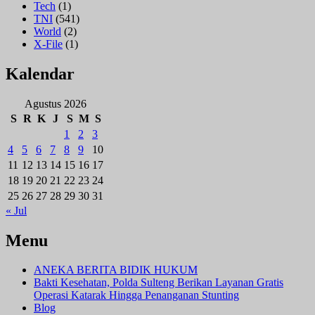
Tech
(1)
TNI
(541)
World
(2)
X-File
(1)
Kalendar
Agustus 2026
S
R
K
J
S
M
S
1
2
3
4
5
6
7
8
9
10
11
12
13
14
15
16
17
18
19
20
21
22
23
24
25
26
27
28
29
30
31
« Jul
Menu
ANEKA BERITA BIDIK HUKUM
Bakti Kesehatan, Polda Sulteng Berikan Layanan Gratis
Operasi Katarak Hingga Penanganan Stunting
Blog