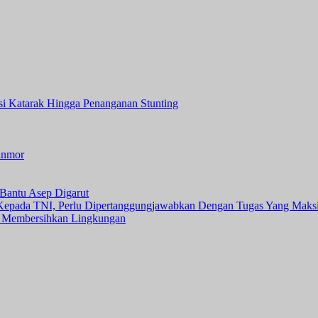
asi Katarak Hingga Penanganan Stunting
anmor
Bantu Asep Digarut
 Kepada TNI, Perlu Dipertanggungjawabkan Dengan Tugas Yang Maks
 Membersihkan Lingkungan