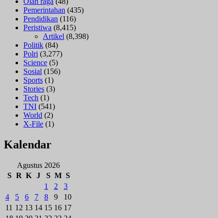
Olah raga
(48)
Pemerintahan
(435)
Pendidikan
(116)
Peristiwa
(8,415)
Artikel
(8,398)
Politik
(84)
Polri
(3,277)
Science
(5)
Sosial
(156)
Sports
(1)
Stories
(3)
Tech
(1)
TNI
(541)
World
(2)
X-File
(1)
Kalendar
Agustus 2026
S
R
K
J
S
M
S
1
2
3
4
5
6
7
8
9
10
11
12
13
14
15
16
17