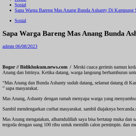
Sosial
Sapa Warga Bareng Mas Anang Bunda Ashanty Di Kampung 
Sosial
Sapa Warga Bareng Mas Anang Bunda As
admin
06/08/2023
Bogor // Bidikhukum.news.com /
Meski cuaca gerimis namun keda
Anang dan Istrinya. Ketika datang, warga langsung berhamburan unt
“Mas Anang dan Bunda Ashanty sudah datang, selamat datang di K
” sapa masyarakat.
Mas Anang, Ashanty dengan ramah menyapa warga yang menyambutnya
Sambil mendengarkan curhat masyarakat. sambil diajaknya bercanda
Mas Anang mengatakan, alhamdulillah saya bisa bertatap muka dan s
tergoda dengan uang 100 ribu untuk memilih calon pemimpin. dan me