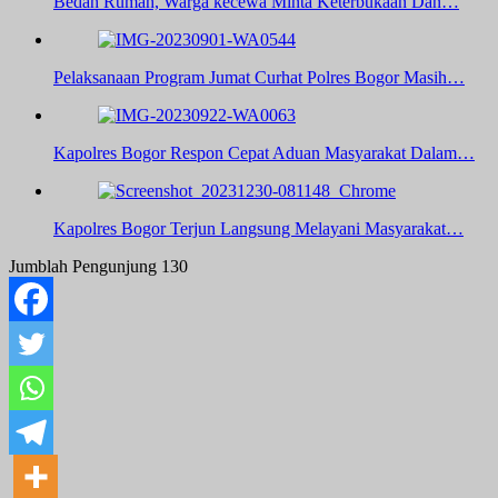
Bedah Rumah, Warga kecewa Minta Keterbukaan Dan…
Pelaksanaan Program Jumat Curhat Polres Bogor Masih…
Kapolres Bogor Respon Cepat Aduan Masyarakat Dalam…
Kapolres Bogor Terjun Langsung Melayani Masyarakat…
Jumblah Pengunjung
130