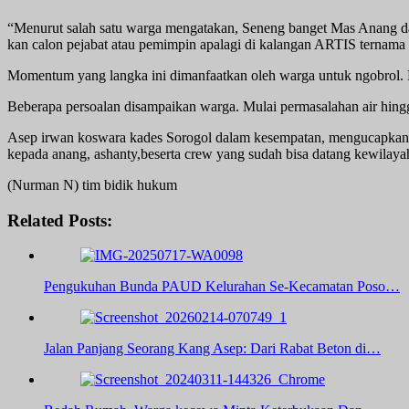
“Menurut salah satu warga mengatakan, Seneng banget Mas Anang da
kan calon pejabat atau pemimpin apalagi di kalangan ARTIS ternama
Momentum yang langka ini dimanfaatkan oleh warga untuk ngobrol. 
Beberapa persoalan disampaikan warga. Mulai permasalahan air hing
Asep irwan koswara kades Sorogol dalam kesempatan, mengucapkan, 
kepada anang, ashanty,beserta crew yang sudah bisa datang kewilaya
(Nurman N) tim bidik hukum
Related Posts:
Pengukuhan Bunda PAUD Kelurahan Se-Kecamatan Poso…
Jalan Panjang Seorang Kang Asep: Dari Rabat Beton di…