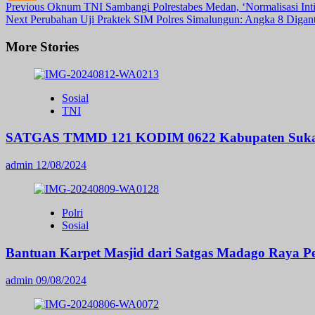
Post
Previous
Oknum TNI Sambangi Polrestabes Medan, ‘Normalisasi Int
Next
Perubahan Uji Praktek SIM Polres Simalungun: Angka 8 Diganti
Navigation
More Stories
Sosial
TNI
SATGAS TMMD 121 KODIM 0622 Kabupaten Sukab
admin
12/08/2024
Polri
Sosial
Bantuan Karpet Masjid dari Satgas Madago Raya Pere
admin
09/08/2024