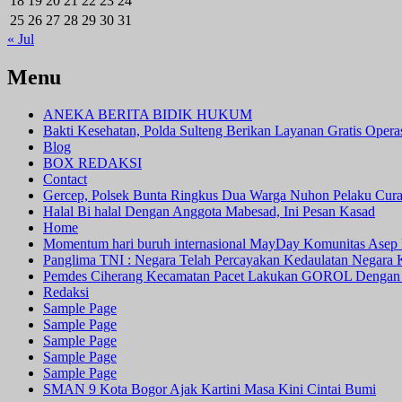
18
19
20
21
22
23
24
25
26
27
28
29
30
31
« Jul
Menu
ANEKA BERITA BIDIK HUKUM
Bakti Kesehatan, Polda Sulteng Berikan Layanan Gratis Oper
Blog
BOX REDAKSI
Contact
Gercep, Polsek Bunta Ringkus Dua Warga Nuhon Pelaku Cur
Halal Bi halal Dengan Anggota Mabesad, Ini Pesan Kasad
Home
Momentum hari buruh internasional MayDay Komunitas Asep 
Panglima TNI : Negara Telah Percayakan Kedaulatan Negara
Pemdes Ciherang Kecamatan Pacet Lakukan GOROL Dengan
Redaksi
Sample Page
Sample Page
Sample Page
Sample Page
Sample Page
SMAN 9 Kota Bogor Ajak Kartini Masa Kini Cintai Bumi