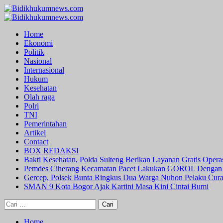
Skip
to
Primary
content
Menu
Home
Ekonomi
Politik
Nasional
Internasional
Hukum
Kesehatan
Olah raga
Polri
TNI
Pemerintahan
Artikel
Contact
BOX REDAKSI
Bakti Kesehatan, Polda Sulteng Berikan Layanan Gratis Oper
Pemdes Ciherang Kecamatan Pacet Lakukan GOROL Dengan
Gercep, Polsek Bunta Ringkus Dua Warga Nuhon Pelaku Cur
SMAN 9 Kota Bogor Ajak Kartini Masa Kini Cintai Bumi
Cari
untuk:
Home