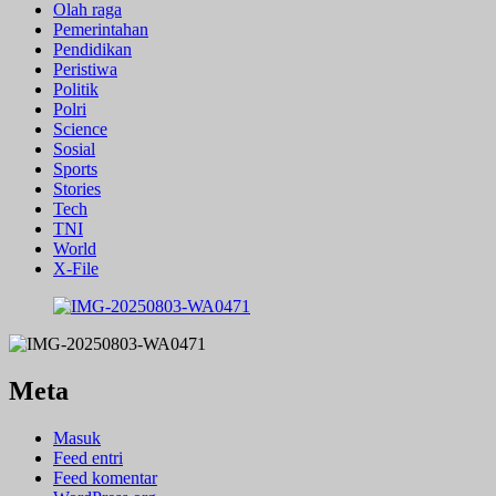
Olah raga
Pemerintahan
Pendidikan
Peristiwa
Politik
Polri
Science
Sosial
Sports
Stories
Tech
TNI
World
X-File
Meta
Masuk
Feed entri
Feed komentar