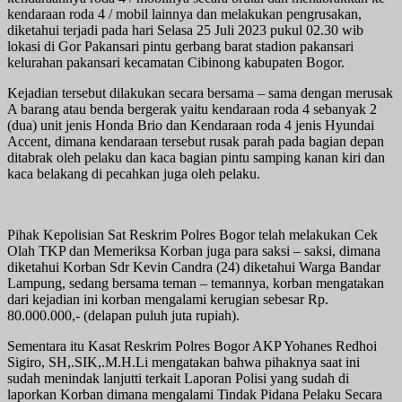
kendaraan roda 4 / mobil lainnya dan melakukan pengrusakan,
diketahui terjadi pada hari Selasa 25 Juli 2023 pukul 02.30 wib
lokasi di Gor Pakansari pintu gerbang barat stadion pakansari
kelurahan pakansari kecamatan Cibinong kabupaten Bogor.
Kejadian tersebut dilakukan secara bersama – sama dengan merusak
A barang atau benda bergerak yaitu kendaraan roda 4 sebanyak 2
(dua) unit jenis Honda Brio dan Kendaraan roda 4 jenis Hyundai
Accent, dimana kendaraan tersebut rusak parah pada bagian depan
ditabrak oleh pelaku dan kaca bagian pintu samping kanan kiri dan
kaca belakang di pecahkan juga oleh pelaku.
Pihak Kepolisian Sat Reskrim Polres Bogor telah melakukan Cek
Olah TKP dan Memeriksa Korban juga para saksi – saksi, dimana
diketahui Korban Sdr Kevin Candra (24) diketahui Warga Bandar
Lampung, sedang bersama teman – temannya, korban mengatakan
dari kejadian ini korban mengalami kerugian sebesar Rp.
80.000.000,- (delapan puluh juta rupiah).
Sementara itu Kasat Reskrim Polres Bogor AKP Yohanes Redhoi
Sigiro, SH,.SIK,.M.H.Li mengatakan bahwa pihaknya saat ini
sudah menindak lanjutti terkait Laporan Polisi yang sudah di
laporkan Korban dimana mengalami Tindak Pidana Pelaku Secara