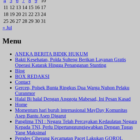
4
5
6
7
8
9
10
11
12
13
14
15
16
17
18
19
20
21
22
23
24
25
26
27
28
29
30
31
« Jul
Menu
ANEKA BERITA BIDIK HUKUM
Bakti Kesehatan, Polda Sulteng Berikan Layanan Gratis
Operasi Katarak Hingga Penanganan Stunting
Blog
BOX REDAKSI
Contact
Gercep, Polsek Bunta Ringkus Dua Warga Nuhon Pelaku
Curanmor
Halal Bi halal Dengan Anggota Mabesad, Ini Pesan Kasad
Home
Momentum hari buruh internasional MayDay Komunitas
Asep Bantu Asep Digarut
Panglima TNI : Negara Telah Percayakan Kedaulatan Negara
Kepada TNI, Perlu Dipertanggungjawabkan Dengan Tugas
Yang Maksimal
Pemdes Ciherang Kecamatan Pacet Lakukan GOROL