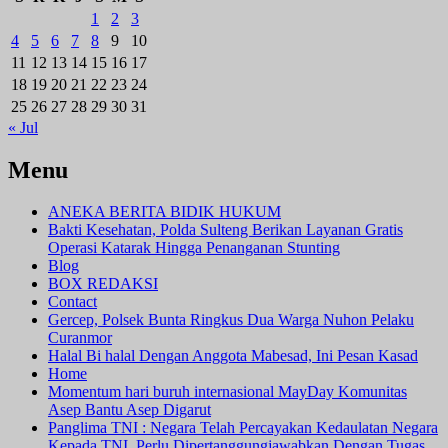
1
2
3
4
5
6
7
8
9
10
11
12
13
14
15
16
17
18
19
20
21
22
23
24
25
26
27
28
29
30
31
« Jul
Menu
ANEKA BERITA BIDIK HUKUM
Bakti Kesehatan, Polda Sulteng Berikan Layanan Gratis
Operasi Katarak Hingga Penanganan Stunting
Blog
BOX REDAKSI
Contact
Gercep, Polsek Bunta Ringkus Dua Warga Nuhon Pelaku
Curanmor
Halal Bi halal Dengan Anggota Mabesad, Ini Pesan Kasad
Home
Momentum hari buruh internasional MayDay Komunitas
Asep Bantu Asep Digarut
Panglima TNI : Negara Telah Percayakan Kedaulatan Negara
Kepada TNI, Perlu Dipertanggungjawabkan Dengan Tugas