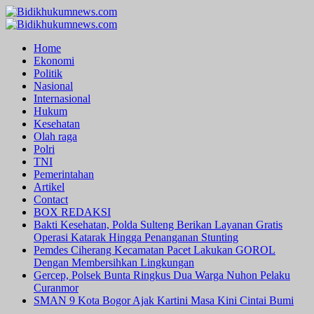
Skip
to
Primary
content
Menu
Home
Ekonomi
Politik
Nasional
Internasional
Hukum
Kesehatan
Olah raga
Polri
TNI
Pemerintahan
Artikel
Contact
BOX REDAKSI
Bakti Kesehatan, Polda Sulteng Berikan Layanan Gratis
Operasi Katarak Hingga Penanganan Stunting
Pemdes Ciherang Kecamatan Pacet Lakukan GOROL
Dengan Membersihkan Lingkungan
Gercep, Polsek Bunta Ringkus Dua Warga Nuhon Pelaku
Curanmor
SMAN 9 Kota Bogor Ajak Kartini Masa Kini Cintai Bumi