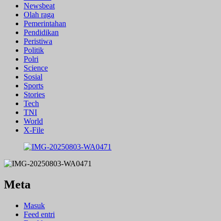
Newsbeat
Olah raga
Pemerintahan
Pendidikan
Peristiwa
Politik
Polri
Science
Sosial
Sports
Stories
Tech
TNI
World
X-File
Meta
Masuk
Feed entri