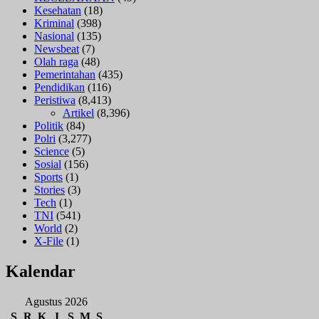
Kesehatan
(18)
Kriminal
(398)
Nasional
(135)
Newsbeat
(7)
Olah raga
(48)
Pemerintahan
(435)
Pendidikan
(116)
Peristiwa
(8,413)
Artikel
(8,396)
Politik
(84)
Polri
(3,277)
Science
(5)
Sosial
(156)
Sports
(1)
Stories
(3)
Tech
(1)
TNI
(541)
World
(2)
X-File
(1)
Kalendar
Agustus 2026
S
R
K
J
S
M
S