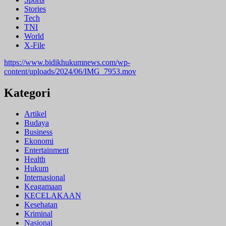
Stories
Tech
TNI
World
X-File
https://www.bidikhukumnews.com/wp-
content/uploads/2024/06/IMG_7953.mov
Kategori
Artikel
Budaya
Business
Ekonomi
Entertainment
Health
Hukum
Internasional
Keagamaan
KECELAKAAN
Kesehatan
Kriminal
Nasional