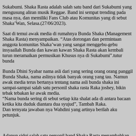
Sukabumi. Shaka Rasta adalah salah satu band dari Sukabumi yang
mengusung aliran musik Reggae. Band ini sempat trending pada
masa nya, dan memiliki Fans Club atau Komunitas yang di sebut
Shaka’Wan, Selasa.(27/06/2023).
Saat di temui awak media di rumahnya Bunda Shaka (Management
Shaka Rasta) menyampaikan. “Atas dorongan dan permintaan
anggota komunitas Shaka’wan yang sangat menggebu-gebu
insyaallah Bunda dan kawan kawan Shaka Rasta akan kembali
turun meramaikan permusikan Khusus nya di Sukabumi”.tutur
bunda
Bunda Dhini Syabar nama asli dari yang sering orang orang panggil
Bunda Shaka, nama aslinya tidak banyak orang yang tau. Namun
awak media terus bertanya tentang nama asli bunda shaka ini
sampai-sampai salah satu personil shaka rasta Raka joshey, bikin
tebak tebakan ke awak media.
“Nama bunda sering di sebut setiap kita shalat ada di antara bacaan
ketika kita duduk diantara dua syujud”, Tambah Raka.
Dan ternyata jawaban nya Wahdini yang artinya berilah aku
petunjuk.
Adapun sidqi salah satu personil band Shaka Rasta menambahkan