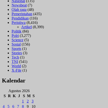
Nasional
(135)
Newsbeat
(7)
Olah raga
(48)
Pemerintahan
(435)
Pendidikan
(116)
Peristiwa
(8,416)
Artikel
(8,399)
Politik
(84)
Polri
(3,277)
Science
(5)
Sosial
(156)
Sports
(1)
Stories
(3)
Tech
(1)
TNI
(541)
World
(2)
X-File
(1)
Kalendar
Agustus 2026
S
R
K
J
S
M
S
1
2
3
4
5
6
7
8
9
10