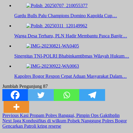
Gardu Bulls Palu Champions Domino Kapolda Cup…
Warga Desa Terharu, PLN Hadir Membantu Pasca Banjir…
Sinergitas TNI-POLRI Bhabinkamtibmas Wilayah Hukum…
Kapolres Bogor Respon Cepat Aduan Masyarakat Dalam…
Jumblah Pengunjung
87
Post
Previous
Kasi Propam Polres Banggai, Pimpin Ops Gaktibplin
Next
Jaga Kondusifitas di wilkum Polsek Nanggung Polres Bogor
Navigation
Gencarkan Patroli kring reserse