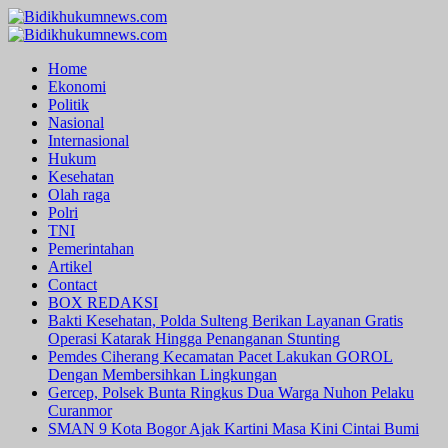
Skip
to
Primary
content
Menu
Home
Ekonomi
Politik
Nasional
Internasional
Hukum
Kesehatan
Olah raga
Polri
TNI
Pemerintahan
Artikel
Contact
BOX REDAKSI
Bakti Kesehatan, Polda Sulteng Berikan Layanan Gratis
Operasi Katarak Hingga Penanganan Stunting
Pemdes Ciherang Kecamatan Pacet Lakukan GOROL
Dengan Membersihkan Lingkungan
Gercep, Polsek Bunta Ringkus Dua Warga Nuhon Pelaku
Curanmor
SMAN 9 Kota Bogor Ajak Kartini Masa Kini Cintai Bumi