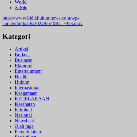
World
X-File
https://www.bidikhukumnews.com/wp-
content/uploads/2024/06/IMG_7953.mov
Kategori
Artikel
Budaya
Business
Ekonomi
Entertainment
Health
Hukum
Internasional
Keagamaan
KECELAKAAN
Kesehatan
Kriminal
Nasional
Newsbeat
Olah raga
Pemerintahan