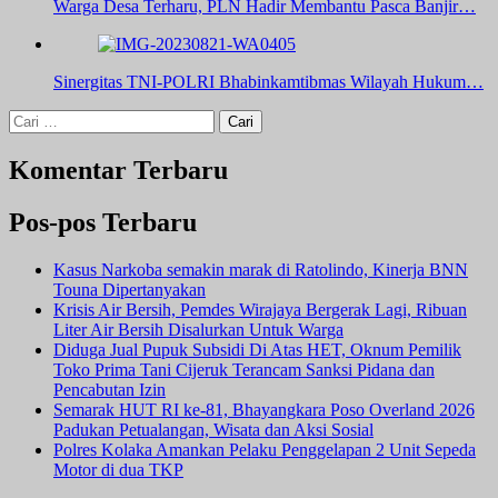
Warga Desa Terharu, PLN Hadir Membantu Pasca Banjir…
Sinergitas TNI-POLRI Bhabinkamtibmas Wilayah Hukum…
Cari
untuk:
Komentar Terbaru
Pos-pos Terbaru
Kasus Narkoba semakin marak di Ratolindo, Kinerja BNN
Touna Dipertanyakan
Krisis Air Bersih, Pemdes Wirajaya Bergerak Lagi, Ribuan
Liter Air Bersih Disalurkan Untuk Warga
Diduga Jual Pupuk Subsidi Di Atas HET, Oknum Pemilik
Toko Prima Tani Cijeruk Terancam Sanksi Pidana dan
Pencabutan Izin
Semarak HUT RI ke-81, Bhayangkara Poso Overland 2026
Padukan Petualangan, Wisata dan Aksi Sosial
Polres Kolaka Amankan Pelaku Penggelapan 2 Unit Sepeda
Motor di dua TKP