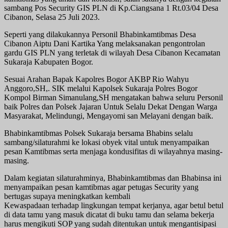
sambang Pos Security GIS PLN di Kp.Ciangsana 1 Rt.03/04 Desa
Cibanon, Selasa 25 Juli 2023.
Seperti yang dilakukannya Personil Bhabinkamtibmas Desa
Cibanon Aiptu Dani Kartika Yang melaksanakan pengontrolan
gardu GIS PLN yang terletak di wilayah Desa Cibanon Kecamatan
Sukaraja Kabupaten Bogor.
Sesuai Arahan Bapak Kapolres Bogor AKBP Rio Wahyu
Anggoro,SH,. SIK melalui Kapolsek Sukaraja Polres Bogor
Kompol Birman Simanulang,SH mengatakan bahwa seluru Personil
baik Polres dan Polsek Jajaran Untuk Selalu Dekat Dengan Warga
Masyarakat, Melindungi, Mengayomi san Melayani dengan baik.
Bhabinkamtibmas Polsek Sukaraja bersama Bhabins selalu
sambang/silaturahmi ke lokasi obyek vital untuk menyampaikan
pesan Kamtibmas serta menjaga kondusifitas di wilayahnya masing-
masing.
Dalam kegiatan silaturahminya, Bhabinkamtibmas dan Bhabinsa ini
menyampaikan pesan kamtibmas agar petugas Security yang
bertugas supaya meningkatkan kembali
Kewaspadaan terhadap lingkungan tempat kerjanya, agar betul betul
di data tamu yang masuk dicatat di buku tamu dan selama bekerja
harus mengikuti SOP yang sudah ditentukan untuk mengantisipasi