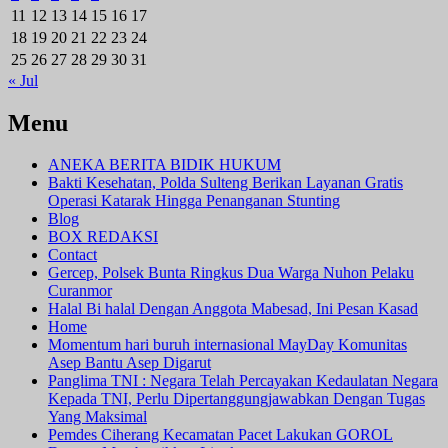
11
12
13
14
15
16
17
18
19
20
21
22
23
24
25
26
27
28
29
30
31
« Jul
Menu
ANEKA BERITA BIDIK HUKUM
Bakti Kesehatan, Polda Sulteng Berikan Layanan Gratis
Operasi Katarak Hingga Penanganan Stunting
Blog
BOX REDAKSI
Contact
Gercep, Polsek Bunta Ringkus Dua Warga Nuhon Pelaku
Curanmor
Halal Bi halal Dengan Anggota Mabesad, Ini Pesan Kasad
Home
Momentum hari buruh internasional MayDay Komunitas
Asep Bantu Asep Digarut
Panglima TNI : Negara Telah Percayakan Kedaulatan Negara
Kepada TNI, Perlu Dipertanggungjawabkan Dengan Tugas
Yang Maksimal
Pemdes Ciherang Kecamatan Pacet Lakukan GOROL