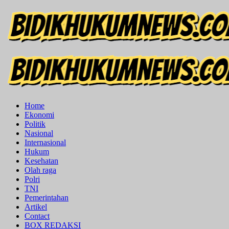
Skip
to
content
Primary
Menu
Home
Ekonomi
Politik
Nasional
Internasional
Hukum
Kesehatan
Olah raga
Polri
TNI
Pemerintahan
Artikel
Contact
BOX REDAKSI