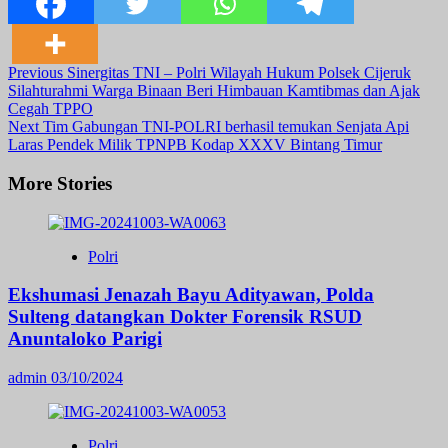
Post
Previous
Sinergitas TNI – Polri Wilayah Hukum Polsek Cijeruk
Silahturahmi Warga Binaan Beri Himbauan Kamtibmas dan Ajak
Navigation
Cegah TPPO
Next
Tim Gabungan TNI-POLRI berhasil temukan Senjata Api
Laras Pendek Milik TPNPB Kodap XXXV Bintang Timur
More Stories
Polri
Ekshumasi Jenazah Bayu Adityawan, Polda
Sulteng datangkan Dokter Forensik RSUD
Anuntaloko Parigi
admin
03/10/2024
Polri