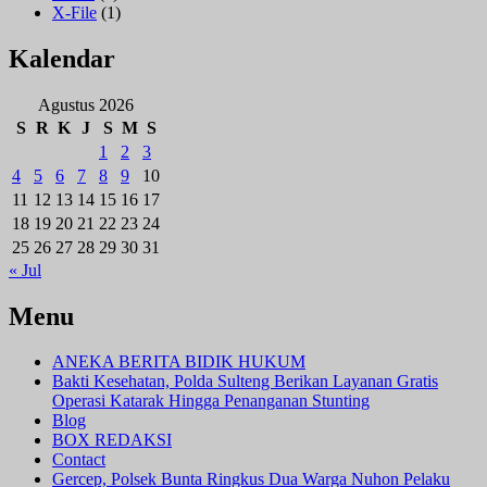
X-File
(1)
Kalendar
Agustus 2026
S
R
K
J
S
M
S
1
2
3
4
5
6
7
8
9
10
11
12
13
14
15
16
17
18
19
20
21
22
23
24
25
26
27
28
29
30
31
« Jul
Menu
ANEKA BERITA BIDIK HUKUM
Bakti Kesehatan, Polda Sulteng Berikan Layanan Gratis
Operasi Katarak Hingga Penanganan Stunting
Blog
BOX REDAKSI
Contact
Gercep, Polsek Bunta Ringkus Dua Warga Nuhon Pelaku