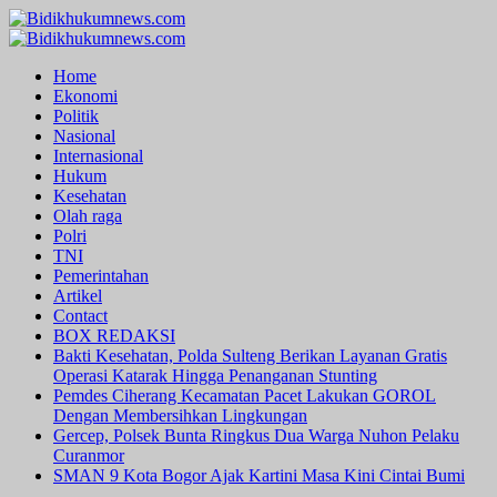
Skip
to
Primary
content
Menu
Home
Ekonomi
Politik
Nasional
Internasional
Hukum
Kesehatan
Olah raga
Polri
TNI
Pemerintahan
Artikel
Contact
BOX REDAKSI
Bakti Kesehatan, Polda Sulteng Berikan Layanan Gratis
Operasi Katarak Hingga Penanganan Stunting
Pemdes Ciherang Kecamatan Pacet Lakukan GOROL
Dengan Membersihkan Lingkungan
Gercep, Polsek Bunta Ringkus Dua Warga Nuhon Pelaku
Curanmor
SMAN 9 Kota Bogor Ajak Kartini Masa Kini Cintai Bumi