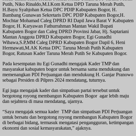
Putih, Niko Rinaldo,M.I.Kom Ketua DPD Taruna Merah Putih,
H.Bayu Syahjohan Ketua DPC PDIP Kabupaten Bogor, H.
Bambang Gunawan Sekretaris DPC PDIP Kabupaten Bogor,H.
Mochtar Mohamad Caleg DPRD RI Dapil Jawa Barat V Kabupaten
Bogor, H. Karyawan Fathurrahman Mantan Wakil Bupati
Kabupaten Bogor dan Caleg DPRD Provinsi Jabar, Hj. Saptariani
Mantan Anggota DPRD Kabupaten Bogor, Egi Gunadhi
Wibawa,S.P,MM Caleg DPRD Kabupaten Bogor Dapil 6, Heni
Hermawati,M.AK Ketua DPC Taruna Merah Putih Kabupaten
Bogor, Ratusan Kader Taruna Merah Putih Se Kabupaten Bogor.
Pada kesempatan itu Egi Gunadhi mengajak Kader TMP dan
masyarakat kabupaten bogor untuk bersama sama mendukung dan
memenangkan PDI Perjuangan dan mendukung H. Ganjar Pranowo
sebagai Presiden di Pilpres 2024 mendatang, tuturnya.
Egi juga mengajak kader dan simpatisan partai tersebut untuk
bergotong royong membangun Kabupaten Bogor agar lebih maju
dan sejahtera di masa mendatang, ujarnya.
“Saya mengajak semua kader TMP dan simpatisan PDI Perjuangan
untuk bersatu dan bergotong royong membangun Kabupaten Bogor
di berbagai bidang, termasuk mengatasi pengangguran, ketimpangan
ekonomi dan sosial kemasyarakatan,” ajaknya.