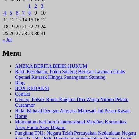
1
2
3
4
5
6
7
8
9
10
11
12
13
14
15
16
17
18
19
20
21
22
23
24
25
26
27
28
29
30
31
« Jul
Menu
ANEKA BERITA BIDIK HUKUM
Bakti Kesehatan, Polda Sulteng Berikan Layanan Gratis
Operasi Katarak Hingga Penanganan Stunting
Blog
BOX REDAKSI
Contact
Gercep, Polsek Bunta Ringkus Dua Warga Nuhon Pelaku
Curanmor
Halal Bi halal Dengan Anggota Mabesad, Ini Pesan Kasad
Home
Momentum hari buruh internasional MayDay Komunitas
Asep Bantu Asep Digarut
Panglima TNI : Negara Telah Percayakan Kedaulatan Negara
Kepada TNI, Perlu Dipertanggungjawabkan Dengan Tugas