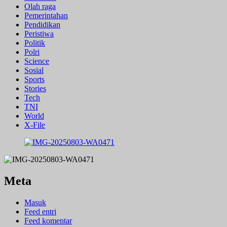
Olah raga
Pemerintahan
Pendidikan
Peristiwa
Politik
Polri
Science
Sosial
Sports
Stories
Tech
TNI
World
X-File
Meta
Masuk
Feed entri
Feed komentar