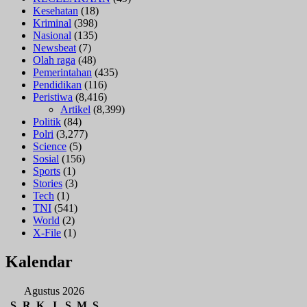
Kesehatan
(18)
Kriminal
(398)
Nasional
(135)
Newsbeat
(7)
Olah raga
(48)
Pemerintahan
(435)
Pendidikan
(116)
Peristiwa
(8,416)
Artikel
(8,399)
Politik
(84)
Polri
(3,277)
Science
(5)
Sosial
(156)
Sports
(1)
Stories
(3)
Tech
(1)
TNI
(541)
World
(2)
X-File
(1)
Kalendar
Agustus 2026
S
R
K
J
S
M
S