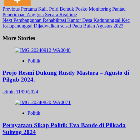
Post
Previous
Pertama Kali, Polri Bentuk Posko Monitoring Pantau
Penerimaan Anggota Secara Realtime
Navigation
Next
Pembangunan Rehabilitasi Kantor Desa Kadununggal Kec
Kalapanunggal Dijadwalkan selsai Pada Bulan Agustus 2023
More Stories
Politik
Projo Resmi Dukung Rusdy Mastura – Agusto di
Pilgub 2024.
admin
11/09/2024
Politik
Pernyataan Sikap Politik Eva Bande di Pilkada
Sulteng 2024