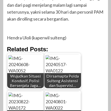
dan dari pagi menjelang malam lagi sampai
seterusnya, yakni selama 30 hari dan personil PAM
akan dirolling secara bergantian.
Hendra Uloli (kaperwil sulteng)
Related Posts:
Wujudkan Situasi
Dirsamapta Polda
Kondusif, Polisi
Sulteng Asistensi
Bersenjata Jaga…
dan Supervisi…