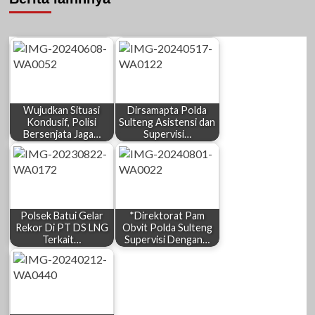
Wujudkan Situasi
Dirsamapta Polda
Kondusif, Polisi
Sulteng Asistensi dan
Bersenjata Jaga…
Supervisi…
Polsek Batui Gelar
*Direktorat Pam
Rekor Di PT DS LNG
Obvit Polda Sulteng
Terkait…
Supervisi Dengan…