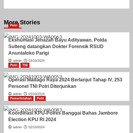
More Stories
Polri
Ekshumasi Jenazah Bayu Adityawan, Polda
Sulteng datangkan Dokter Forensik RSUD
Anuntaloko Parigi
admin
03/10/2024
Polri
TNI
Operasi Madago Raya 2024 Berlanjut Tahap IV, 253
Personel TNI Polri Diterjunkan
admin
03/10/2024
Pemerintahan
Polri
Koordinasi KPU-Polres Banggai Bahas Jambore
Election KPU RI 2024
admin
02/10/2024