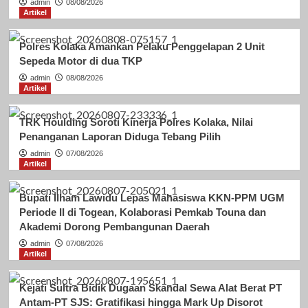
admin
08/08/2026
Artikel
Polres Kolaka Amankan Pelaku Penggelapan 2 Unit
Sepeda Motor di dua TKP
admin
08/08/2026
Artikel
TRK Houlding Soroti Kinerja Polres Kolaka, Nilai
Penanganan Laporan Diduga Tebang Pilih
admin
07/08/2026
Artikel
Bupati Ilham Lawidu Lepas Mahasiswa KKN-PPM UGM
Periode II di Togean, Kolaborasi Pemkab Touna dan
Akademi Dorong Pembangunan Daerah
admin
07/08/2026
Artikel
Kejati Sultra Bidik Dugaan Skandal Sewa Alat Berat PT
Antam-PT SJS: Gratifikasi hingga Mark Up Disorot