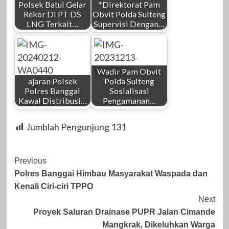
Polsek Batui Gelar
*Direktorat Pam
Rekor Di PT DS
Obvit Polda Sulteng
LNG Terkait…
Supervisi Dengan…
Wadir Pam Obvit
ajaran Polsek
Polda Sulteng
Polres Banggai
Sosialisasi
Kawal Distribusi…
Pengamanan…
Jumblah Pengunjung
131
Post
Previous
Polres Banggai Himbau Masyarakat Waspada dan
Navigation
Kenali Ciri-ciri TPPO
Next
Proyek Saluran Drainase PUPR Jalan Cimande
Mangkrak, Dikeluhkan Warga