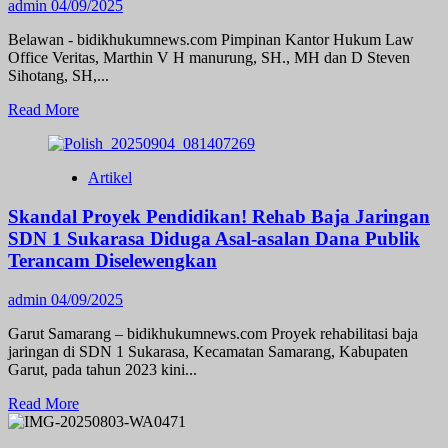
admin
04/09/2025
Bank
Keliling
Belawan - bidikhukumnews.com Pimpinan Kantor Hukum Law
Buat
Office Veritas, Marthin V H manurung, SH., MH dan D Steven
Makan
Sihotang, SH,...
Read
Read More
more
about
Pengacara
Artikel
Apresiasi
Kejaksaan
Skandal Proyek Pendidikan! Rehab Baja Jaringan
Negeri
Belawan
SDN 1 Sukarasa Diduga Asal-asalan Dana Publik
Atas
Terancam Diselewengkan
Difasilitasinya
kegiatan
admin
04/09/2025
Restorative
Justice
Garut Samarang – bidikhukumnews.com Proyek rehabilitasi baja
Dalam
jaringan di SDN 1 Sukarasa, Kecamatan Samarang, Kabupaten
Perkara
Garut, pada tahun 2023 kini...
Penganiayaan
Read
Read More
more
about