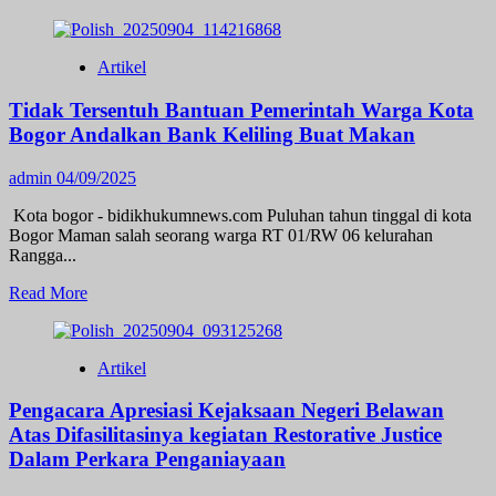
more
about
Forkopimda
Artikel
Bersatu
untuk
Tidak Tersentuh Bantuan Pemerintah Warga Kota
Sulawesi
Tenggara
Bogor Andalkan Bank Keliling Buat Makan
yang
Maju,
admin
04/09/2025
Aman,
Sejahtera
‎ ‎Kota bogor - bidikhukumnews.com ‎Puluhan tahun tinggal di kota
dan
Bogor Maman salah seorang warga RT 01/RW 06 kelurahan
Religius
Rangga...
Read
Read More
more
about
Tidak
Artikel
Tersentuh
Bantuan
Pengacara Apresiasi Kejaksaan Negeri Belawan
Pemerintah
Warga
Atas Difasilitasinya kegiatan Restorative Justice
Kota
Dalam Perkara Penganiayaan
Bogor
Andalkan