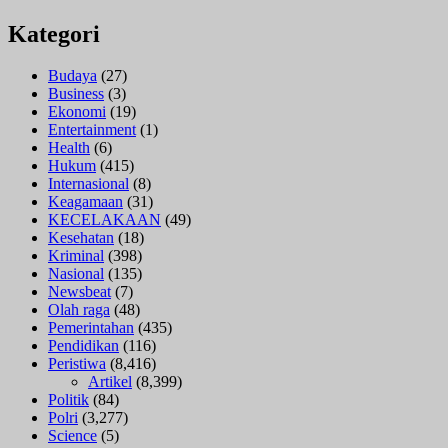
Skandal
Proyek
Kategori
Pendidikan!
Rehab
Budaya
(27)
Baja
Business
(3)
Jaringan
Ekonomi
(19)
SDN
Entertainment
(1)
1
Health
(6)
Sukarasa
Hukum
(415)
Diduga
Internasional
(8)
Asal-
Keagamaan
(31)
asalan
KECELAKAAN
(49)
Dana
Kesehatan
(18)
Publik
Kriminal
(398)
Terancam
Nasional
(135)
Diselewengkan
Newsbeat
(7)
Olah raga
(48)
Pemerintahan
(435)
Pendidikan
(116)
Peristiwa
(8,416)
Artikel
(8,399)
Politik
(84)
Polri
(3,277)
Science
(5)