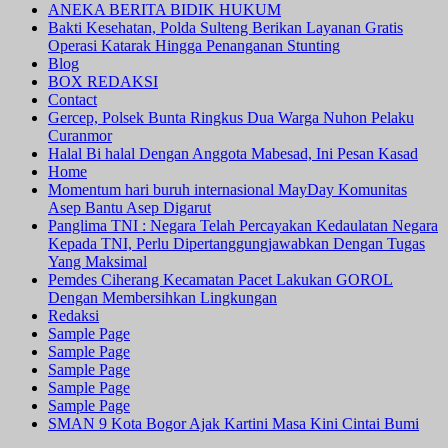
ANEKA BERITA BIDIK HUKUM
Bakti Kesehatan, Polda Sulteng Berikan Layanan Gratis
Operasi Katarak Hingga Penanganan Stunting
Blog
BOX REDAKSI
Contact
Gercep, Polsek Bunta Ringkus Dua Warga Nuhon Pelaku
Curanmor
Halal Bi halal Dengan Anggota Mabesad, Ini Pesan Kasad
Home
Momentum hari buruh internasional MayDay Komunitas
Asep Bantu Asep Digarut
Panglima TNI : Negara Telah Percayakan Kedaulatan Negara
Kepada TNI, Perlu Dipertanggungjawabkan Dengan Tugas
Yang Maksimal
Pemdes Ciherang Kecamatan Pacet Lakukan GOROL
Dengan Membersihkan Lingkungan
Redaksi
Sample Page
Sample Page
Sample Page
Sample Page
Sample Page
SMAN 9 Kota Bogor Ajak Kartini Masa Kini Cintai Bumi