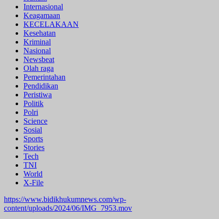
Internasional
Keagamaan
KECELAKAAN
Kesehatan
Kriminal
Nasional
Newsbeat
Olah raga
Pemerintahan
Pendidikan
Peristiwa
Politik
Polri
Science
Sosial
Sports
Stories
Tech
TNI
World
X-File
https://www.bidikhukumnews.com/wp-
content/uploads/2024/06/IMG_7953.mov