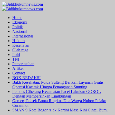
Skip
to
Primary
content
Menu
Home
Ekonomi
Politik
Nasional
Internasional
Hukum
Kesehatan
Olah raga
Polri
TNI
Pemerintahan
Artikel
Contact
BOX REDAKSI
Bakti Kesehatan, Polda Sulteng Berikan Layanan Gratis
Operasi Katarak Hingga Penanganan Stunting
Pemdes Ciherang Kecamatan Pacet Lakukan GOROL
Dengan Membersihkan Lingkungan
Gercep, Polsek Bunta Ringkus Dua Warga Nuhon Pelaku
Curanmor
SMAN 9 Kota Bogor Ajak Kartini Masa Kini Cintai Bumi