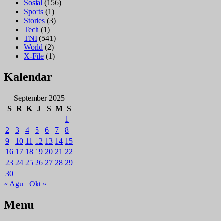
Sosial
(156)
Sports
(1)
Stories
(3)
Tech
(1)
TNI
(541)
World
(2)
X-File
(1)
Kalendar
September 2025
S
R
K
J
S
M
S
1
2
3
4
5
6
7
8
9
10
11
12
13
14
15
16
17
18
19
20
21
22
23
24
25
26
27
28
29
30
« Agu
Okt »
Menu