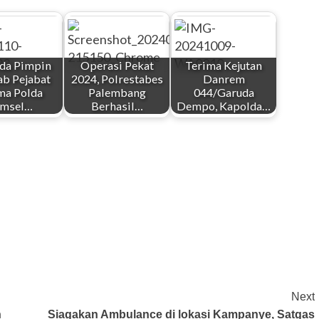
da Pimpin
Operasi Pekat
Terima Kejutan
ab Pejabat
2024, Polrestabes
Danrem
ma Polda
Palembang
044/Garuda
umsel…
Berhasil…
Dempo, Kapolda…
Next
n
Siagakan Ambulance di lokasi Kampanye, Satgas