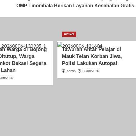
OMP Tinombala Berikan Layanan Kesehatan Gratis
Artikel
n Warga di Bojong
Tawuran Antar Pelajar di
Ditutup, Warga
Mauk Telan Korban Jiwa,
mkot Bekasi Segera
Polisi Lakukan Autopsi
 Lahan
admin
06/08/2026
6/08/2026