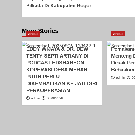
Navigation
Pilkada Di Kabupaten Bogor
More Stories
Artikel
Artikel
EDDY WIJAYA & DR. DEWI
Pemakama
TENTY SEPTI ARTIANY DI
Menteng 
PODCAST EDSHAREON:
Desak Pe
KOPERASI DESA MERAH
Bebaskan
PUTIH PERLU
admin
0
DIKEMBALIKAN KE JATI DIRI
PERKOPERASIAN
admin
06/08/2026