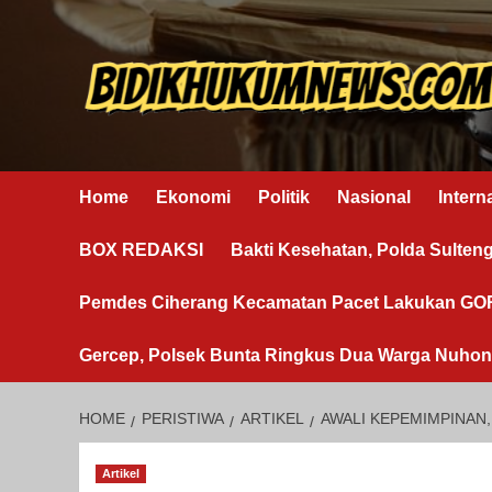
Skip
to
content
Home
Ekonomi
Politik
Nasional
Intern
BOX REDAKSI
Bakti Kesehatan, Polda Sulten
Pemdes Ciherang Kecamatan Pacet Lakukan G
Gercep, Polsek Bunta Ringkus Dua Warga Nuho
HOME
PERISTIWA
ARTIKEL
AWALI KEPEMIMPINAN,
Artikel