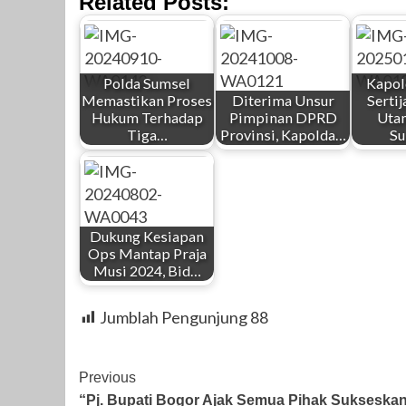
Related Posts:
Polda Sumsel
Kapol
Memastikan Proses
Diterima Unsur
Sertij
Hukum Terhadap
Pimpinan DPRD
Uta
Tiga…
Provinsi, Kapolda…
S
Dukung Kesiapan
Ops Mantap Praja
Musi 2024, Bid…
Jumblah Pengunjung
88
Post
Previous
“Pj. Bupati Bogor Ajak Semua Pihak Sukseska