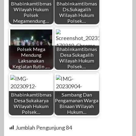
Bhabinkamtibmas
Bhabinkamtibmas
Wilayah Hukum
Ds.Sukagalih
Polsek
Wilayah Hukum
Megamendung…
Polsek…
Polsek Mega
Bhabinkamtibmas
Mendung
Desa Sukagalih
Laksanakan
Wilayah Hukum
Kegiatan Rutin ,…
Polsek…
Bhabinkamtibmas
Sambang Dan
Desa Sukakarya
Pengamanan Warga
Wilayah Hukum
Binaan Wilayah
Polsek…
Hukum…
Jumblah Pengunjung
84