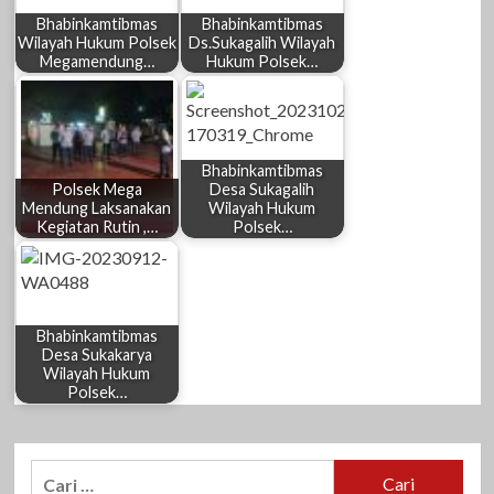
Bhabinkamtibmas
Bhabinkamtibmas
Wilayah Hukum Polsek
Ds.Sukagalih Wilayah
Megamendung…
Hukum Polsek…
Bhabinkamtibmas
Polsek Mega
Desa Sukagalih
Mendung Laksanakan
Wilayah Hukum
Kegiatan Rutin ,…
Polsek…
Bhabinkamtibmas
Desa Sukakarya
Wilayah Hukum
Polsek…
Cari