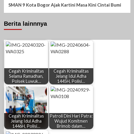
SMAN 9 Kota Bogor Ajak Kartini Masa Kini Cintai Bumi
Berita lainnnya
Cegah Kriminalitas
Cegah Kriminalitas
Selama Ramadhan,
Jelang Idul Adha
Polsek Luwuk…
1445H, Polisi…
Cegah Kriminalitas
Patroli Dini Hari Patra:
Jelang Idul Adha
Wujud Komitmen
1446H, Polisi…
Brimob dalam…