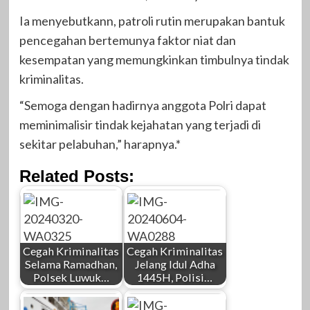
Ia menyebutkann, patroli rutin merupakan bantuk
pencegahan bertemunya faktor niat dan
kesempatan yang memungkinkan timbulnya tindak
kriminalitas.
“Semoga dengan hadirnya anggota Polri dapat
meminimalisir tindak kejahatan yang terjadi di
sekitar pelabuhan,” harapnya.*
Related Posts:
Cegah Kriminalitas
Cegah Kriminalitas
Selama Ramadhan,
Jelang Idul Adha
Polsek Luwuk…
1445H, Polisi…