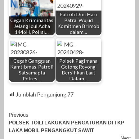
Patroli Dini Hari
Cegah Kriminalitas
Patra: Wujud
Jelang Idul Adha
Komitmen Brimob
1446H, Polisi…
dalam…
Cegah Gangguan
Polsek Pagimana
Kamtibmas, Patroli
Gotong Royong
Satsamapta
Bersihkan Laut
Polres…
Dalam…
Jumblah Pengunjung
77
Post
Previous
POLSEK TOILI LAKUKAN PENGATURAN DI TKP
Navigation
LAKA MOBIL PENGANGKUT SAWIT
Next