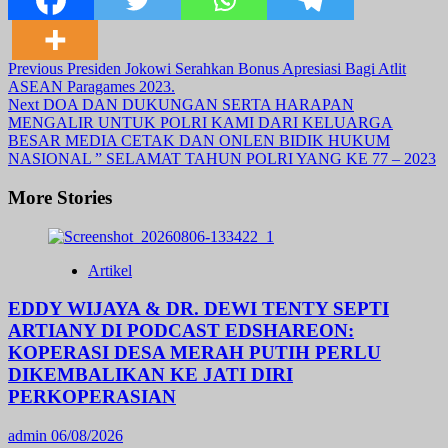
Post
Previous
Presiden Jokowi Serahkan Bonus Apresiasi Bagi Atlit
ASEAN Paragames 2023.
Navigation
Next
DOA DAN DUKUNGAN SERTA HARAPAN
MENGALIR UNTUK POLRI KAMI DARI KELUARGA
BESAR MEDIA CETAK DAN ONLEN BIDIK HUKUM
NASIONAL ” SELAMAT TAHUN POLRI YANG KE 77 – 2023
More Stories
Artikel
EDDY WIJAYA & DR. DEWI TENTY SEPTI
ARTIANY DI PODCAST EDSHAREON:
KOPERASI DESA MERAH PUTIH PERLU
DIKEMBALIKAN KE JATI DIRI
PERKOPERASIAN
admin
06/08/2026