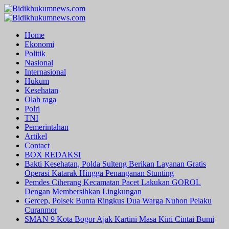
Skip
to
Primary
content
Menu
Home
Ekonomi
Politik
Nasional
Internasional
Hukum
Kesehatan
Olah raga
Polri
TNI
Pemerintahan
Artikel
Contact
BOX REDAKSI
Bakti Kesehatan, Polda Sulteng Berikan Layanan Gratis
Operasi Katarak Hingga Penanganan Stunting
Pemdes Ciherang Kecamatan Pacet Lakukan GOROL
Dengan Membersihkan Lingkungan
Gercep, Polsek Bunta Ringkus Dua Warga Nuhon Pelaku
Curanmor
SMAN 9 Kota Bogor Ajak Kartini Masa Kini Cintai Bumi