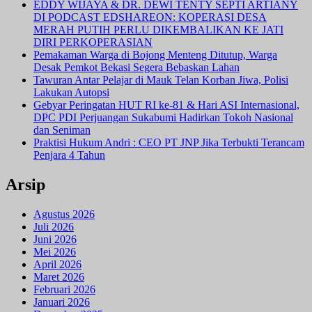
EDDY WIJAYA & DR. DEWI TENTY SEPTI ARTIANY
DI PODCAST EDSHAREON: KOPERASI DESA
MERAH PUTIH PERLU DIKEMBALIKAN KE JATI
DIRI PERKOPERASIAN
Pemakaman Warga di Bojong Menteng Ditutup, Warga
Desak Pemkot Bekasi Segera Bebaskan Lahan
Tawuran Antar Pelajar di Mauk Telan Korban Jiwa, Polisi
Lakukan Autopsi
Gebyar Peringatan HUT RI ke-81 & Hari ASI Internasional,
DPC PDI Perjuangan Sukabumi Hadirkan Tokoh Nasional
dan Seniman
Praktisi Hukum Andri : CEO PT JNP Jika Terbukti Terancam
Penjara 4 Tahun
Arsip
Agustus 2026
Juli 2026
Juni 2026
Mei 2026
April 2026
Maret 2026
Februari 2026
Januari 2026