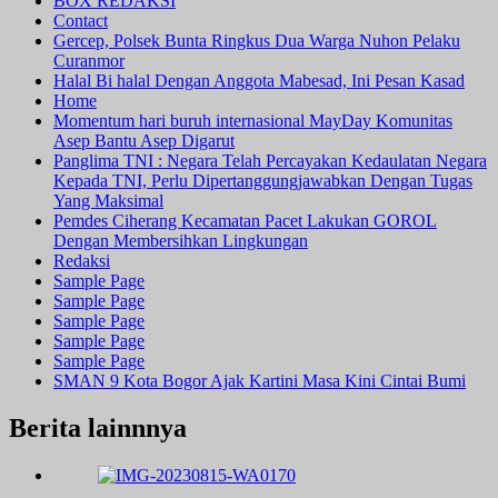
BOX REDAKSI
Contact
Gercep, Polsek Bunta Ringkus Dua Warga Nuhon Pelaku
Curanmor
Halal Bi halal Dengan Anggota Mabesad, Ini Pesan Kasad
Home
Momentum hari buruh internasional MayDay Komunitas
Asep Bantu Asep Digarut
Panglima TNI : Negara Telah Percayakan Kedaulatan Negara
Kepada TNI, Perlu Dipertanggungjawabkan Dengan Tugas
Yang Maksimal
Pemdes Ciherang Kecamatan Pacet Lakukan GOROL
Dengan Membersihkan Lingkungan
Redaksi
Sample Page
Sample Page
Sample Page
Sample Page
Sample Page
SMAN 9 Kota Bogor Ajak Kartini Masa Kini Cintai Bumi
Berita lainnnya