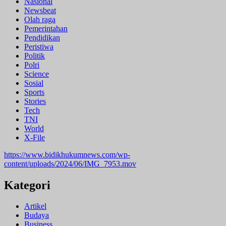
Nasional
Newsbeat
Olah raga
Pemerintahan
Pendidikan
Peristiwa
Politik
Polri
Science
Sosial
Sports
Stories
Tech
TNI
World
X-File
https://www.bidikhukumnews.com/wp-
content/uploads/2024/06/IMG_7953.mov
Kategori
Artikel
Budaya
Business