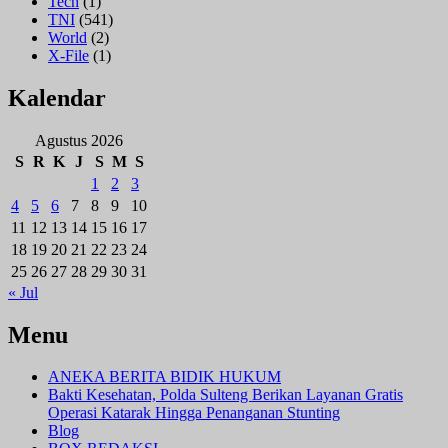
Tech
(1)
TNI
(541)
World
(2)
X-File
(1)
Kalendar
Agustus 2026
S
R
K
J
S
M
S
1
2
3
4
5
6
7
8
9
10
11
12
13
14
15
16
17
18
19
20
21
22
23
24
25
26
27
28
29
30
31
« Jul
Menu
ANEKA BERITA BIDIK HUKUM
Bakti Kesehatan, Polda Sulteng Berikan Layanan Gratis
Operasi Katarak Hingga Penanganan Stunting
Blog