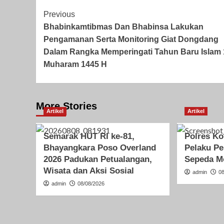
Post
Previous
Bhabinkamtibmas Dan Bhabinsa Lakukan
Navigation
Pengamanan Serta Monitoring Giat Dongdang
Dalam Rangka Memperingati Tahun Baru Islam 
Muharam 1445 H
More Stories
Artikel
Artikel
Semarak HUT RI ke-81,
Polres K
Bhayangkara Poso Overland
Pelaku Pe
2026 Padukan Petualangan,
Sepeda M
Wisata dan Aksi Sosial
admin
0
admin
08/08/2026