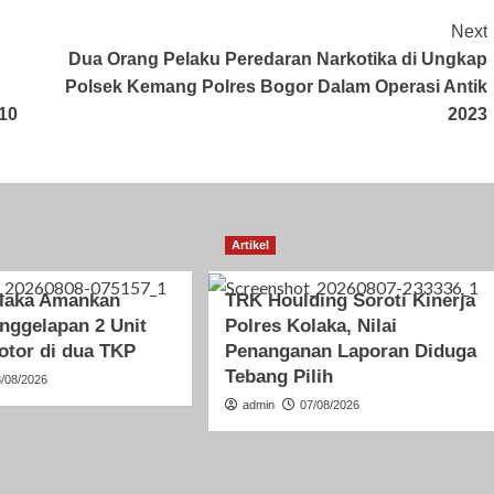
Next
Dua Orang Pelaku Peredaran Narkotika di Ungkap
Polsek Kemang Polres Bogor Dalam Operasi Antik
10
2023
Artikel
olaka Amankan
TRK Houlding Soroti Kinerja
nggelapan 2 Unit
Polres Kolaka, Nilai
otor di dua TKP
Penanganan Laporan Diduga
Tebang Pilih
8/08/2026
admin
07/08/2026