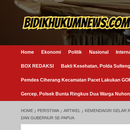
Skip
to
content
Home
Ekonomi
Politik
Nasional
Intern
BOX REDAKSI
Bakti Kesehatan, Polda Sulten
Pemdes Ciherang Kecamatan Pacet Lakukan G
Gercep, Polsek Bunta Ringkus Dua Warga Nuho
HOME
PERISTIWA
ARTIKEL
KEMENDAGRI GELAR R
DAN GUBERNUR SE-PAPUA