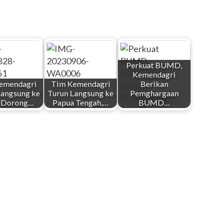
Perkuat BUMD,
Kemendagri
emendagri
Tim Kemendagri
Berikan
Langsung ke
Turun Langsung ke
Pemghargaan
, Dorong…
Papua Tengah,…
BUMD…