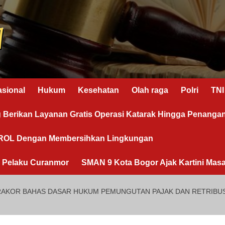
asional
Hukum
Kesehatan
Olah raga
Polri
TNI
g Berikan Layanan Gratis Operasi Katarak Hingga Penanga
OROL Dengan Membersihkan Lingkungan
n Pelaku Curanmor
SMAN 9 Kota Bogor Ajak Kartini Masa
AKOR BAHAS DASAR HUKUM PEMUNGUTAN PAJAK DAN RETRIBUSI