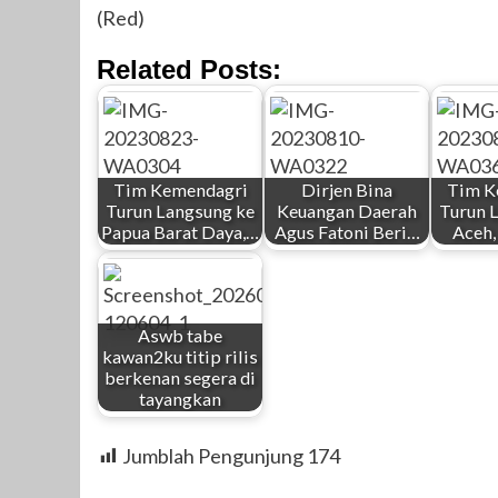
(Red)
Related Posts:
Tim Kemendagri
Dirjen Bina
Tim K
Turun Langsung ke
Keuangan Daerah
Turun 
Papua Barat Daya,…
Agus Fatoni Beri…
Aceh
Aswb tabe
kawan2ku titip rilis
berkenan segera di
tayangkan
Jumblah Pengunjung
174