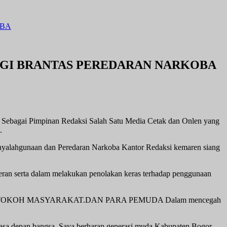
OBA
RGI BRANTAS PEREDARAN NARKOBA
ebagai Pimpinan Redaksi Salah Satu Media Cetak dan Onlen yang
.
nyalahgunaan dan Peredaran Narkoba Kantor Redaksi kemaren siang
ran serta dalam melakukan penolakan keras terhadap penggunaan
INTANSI .TOKOH MASYARAKAT.DAN PARA PEMUDA Dalam mencegah
asa depan bangsa. Saya berharap generasi muda Kabupaten Bogor