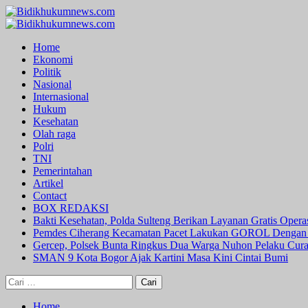
Skip
to
Primary
content
Menu
Home
Ekonomi
Politik
Nasional
Internasional
Hukum
Kesehatan
Olah raga
Polri
TNI
Pemerintahan
Artikel
Contact
BOX REDAKSI
Bakti Kesehatan, Polda Sulteng Berikan Layanan Gratis Oper
Pemdes Ciherang Kecamatan Pacet Lakukan GOROL Dengan
Gercep, Polsek Bunta Ringkus Dua Warga Nuhon Pelaku Cur
SMAN 9 Kota Bogor Ajak Kartini Masa Kini Cintai Bumi
Cari
untuk:
Home