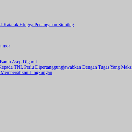
asi Katarak Hingga Penanganan Stunting
anmor
Bantu Asep Digarut
 Kepada TNI, Perlu Dipertanggungjawabkan Dengan Tugas Yang Maks
 Membersihkan Lingkungan