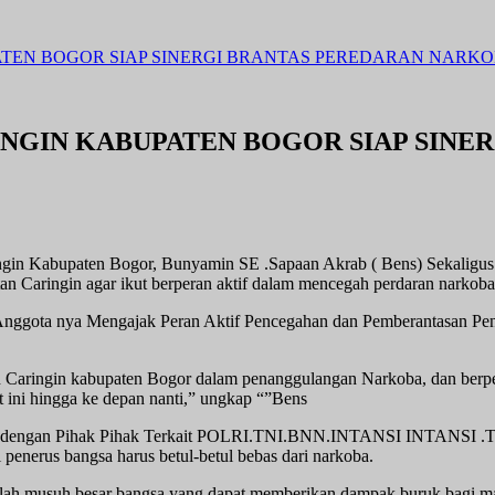
TEN BOGOR SIAP SINERGI BRANTAS PEREDARAN NARK
NGIN KABUPATEN BOGOR SIAP SINE
 Kabupaten Bogor, Bunyamin SE .Sapaan Akrab ( Bens) Sekaligus S
n Caringin agar ikut berperan aktif dalam mencegah perdaran narkoba
 Anggota nya Mengajak Peran Aktif Pencegahan dan Pemberantasan Pe
 Caringin kabupaten Bogor dalam penanggulangan Narkoba, dan berpe
 ini hingga ke depan nanti,” ungkap “”Bens
sinergi dengan Pihak Pihak Terkait POLRI.TNI.BNN.INTANSI 
 penerus bangsa harus betul-betul bebas dari narkoba.
alah musuh besar bangsa yang dapat memberikan dampak buruk bagi m