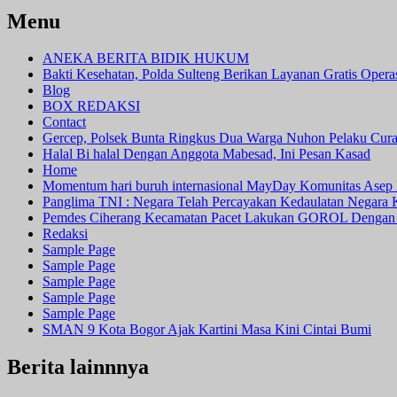
Menu
ANEKA BERITA BIDIK HUKUM
Bakti Kesehatan, Polda Sulteng Berikan Layanan Gratis Oper
Blog
BOX REDAKSI
Contact
Gercep, Polsek Bunta Ringkus Dua Warga Nuhon Pelaku Cur
Halal Bi halal Dengan Anggota Mabesad, Ini Pesan Kasad
Home
Momentum hari buruh internasional MayDay Komunitas Asep 
Panglima TNI : Negara Telah Percayakan Kedaulatan Negara
Pemdes Ciherang Kecamatan Pacet Lakukan GOROL Dengan
Redaksi
Sample Page
Sample Page
Sample Page
Sample Page
Sample Page
SMAN 9 Kota Bogor Ajak Kartini Masa Kini Cintai Bumi
Berita lainnnya