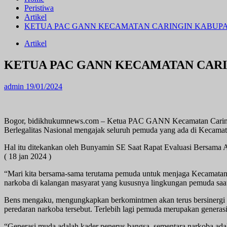
Peristiwa
Artikel
KETUA PAC GANN KECAMATAN CARINGIN KABUPA
Artikel
KETUA PAC GANN KECAMATAN CARI
admin
19/01/2024
Bogor, bidikhukumnews.com – Ketua PAC GANN Kecamatan Caringin
Berlegalitas Nasional mengajak seluruh pemuda yang ada di Kecamata
Hal itu ditekankan oleh Bunyamin SE Saat Rapat Evaluasi Bersama
( 18 jan 2024 )
“Mari kita bersama-sama terutama pemuda untuk menjaga Kecamatan
narkoba di kalangan masyarat yang kususnya lingkungan pemuda saat
Bens mengaku, mengungkapkan berkomintmen akan terus ber
peredaran narkoba tersebut. Terlebih lagi pemuda merupakan generasi
“Generasi muda adalah kader penerus bangsa, sementara narkoba ad