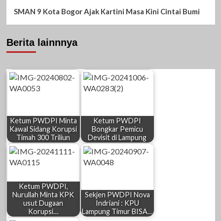
SMAN 9 Kota Bogor Ajak Kartini Masa Kini Cintai Bumi
Berita lainnnya
Ketum PWDPI Minta
Ketum PWDPI
Kawal Sidang Korupsi
Bongkar Pemicu
Timah 300 Triliun
Devisit di Lampung
Ketum PWDPI,
Nurullah Minta KPK
Sekjen PWDPI Nova
usut Dugaan
Indriani : KPU
Korupsi…
Lampung Timur BISA…