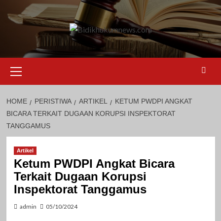
Skip
to
content
Primary
Menu
HOME
PERISTIWA
ARTIKEL
KETUM PWDPI ANGKAT
BICARA TERKAIT DUGAAN KORUPSI INSPEKTORAT
TANGGAMUS
Artikel
Ketum PWDPI Angkat Bicara
Terkait Dugaan Korupsi
Inspektorat Tanggamus
admin
05/10/2024