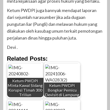
minta kejaksaan agar proses hukum yang berlaku.
Ketum PWDPI juga bannyak mendapat laporan
dari sejumlah narasumber jika ada dugaan
pungutan liar (Pungli) dan melawan hukum yang
dilakukan oleh kasubag umum terkait pemotongan
perjalanan dinas hingga puluhan juta.
Devi .
Related Posts:
Ketum PWDPI
Minta Kawal Sidang
Ketum PWDPI
Korupsi Timah 300
Bongkar Pemicu
Triliun
Devisit di Lampung