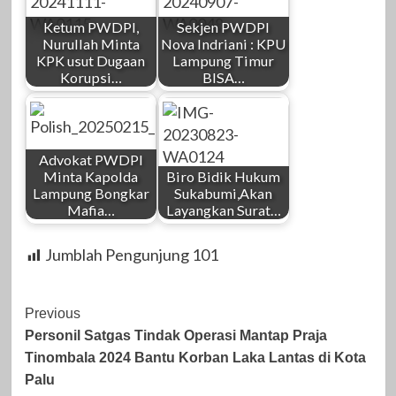
Ketum PWDPI,
Sekjen PWDPI
Nurullah Minta
Nova Indriani : KPU
KPK usut Dugaan
Lampung Timur
Korupsi…
BISA…
Advokat PWDPI
Minta Kapolda
Biro Bidik Hukum
Lampung Bongkar
Sukabumi,Akan
Mafia…
Layangkan Surat…
Jumblah Pengunjung
101
Post
Previous
Personil Satgas Tindak Operasi Mantap Praja
Navigation
Tinombala 2024 Bantu Korban Laka Lantas di Kota
Palu