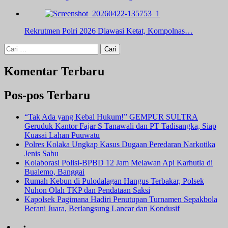
Rekrutmen Polri 2026 Diawasi Ketat, Kompolnas…
Cari
untuk:
Komentar Terbaru
Pos-pos Terbaru
“Tak Ada yang Kebal Hukum!” GEMPUR SULTRA
Geruduk Kantor Fajar S Tanawali dan PT Tadisangka, Siap
Kuasai Lahan Puuwatu
Polres Kolaka Ungkap Kasus Dugaan Peredaran Narkotika
Jenis Sabu
Kolaborasi Polisi-BPBD 12 Jam Melawan Api Karhutla di
Bualemo, Banggai
Rumah Kebun di Pulodalagan Hangus Terbakar, Polsek
Nuhon Olah TKP dan Pendataan Saksi
Kapolsek Pagimana Hadiri Penutupan Turnamen Sepakbola
Berani Juara, Berlangsung Lancar dan Kondusif