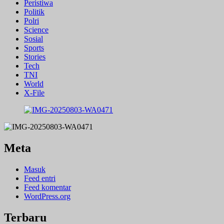
Peristiwa
Politik
Polri
Science
Sosial
Sports
Stories
Tech
TNI
World
X-File
Meta
Masuk
Feed entri
Feed komentar
WordPress.org
Terbaru