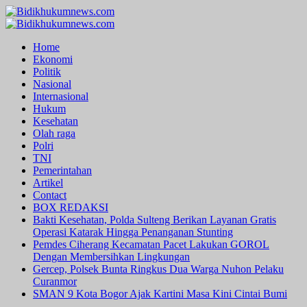
Skip
to
Primary
content
Menu
Home
Ekonomi
Politik
Nasional
Internasional
Hukum
Kesehatan
Olah raga
Polri
TNI
Pemerintahan
Artikel
Contact
BOX REDAKSI
Bakti Kesehatan, Polda Sulteng Berikan Layanan Gratis
Operasi Katarak Hingga Penanganan Stunting
Pemdes Ciherang Kecamatan Pacet Lakukan GOROL
Dengan Membersihkan Lingkungan
Gercep, Polsek Bunta Ringkus Dua Warga Nuhon Pelaku
Curanmor
SMAN 9 Kota Bogor Ajak Kartini Masa Kini Cintai Bumi