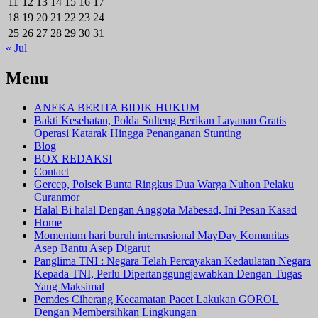
11
12
13
14
15
16
17
18
19
20
21
22
23
24
25
26
27
28
29
30
31
« Jul
Menu
ANEKA BERITA BIDIK HUKUM
Bakti Kesehatan, Polda Sulteng Berikan Layanan Gratis
Operasi Katarak Hingga Penanganan Stunting
Blog
BOX REDAKSI
Contact
Gercep, Polsek Bunta Ringkus Dua Warga Nuhon Pelaku
Curanmor
Halal Bi halal Dengan Anggota Mabesad, Ini Pesan Kasad
Home
Momentum hari buruh internasional MayDay Komunitas
Asep Bantu Asep Digarut
Panglima TNI : Negara Telah Percayakan Kedaulatan Negara
Kepada TNI, Perlu Dipertanggungjawabkan Dengan Tugas
Yang Maksimal
Pemdes Ciherang Kecamatan Pacet Lakukan GOROL
Dengan Membersihkan Lingkungan