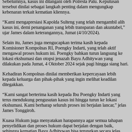
Sebelumnya, kasus ini ditangani oleh Polresta Palu. Keputusan
tersebut dinilai sebagai langkah penting dalam mengungkap
kebenaran terkait kematian kliennya.
“Kami mengapresiasi Kapolda Sulteng yang telah mengambil alih
kasus ini, demi penanganan yang lebih transparan dan akuntabel,”
ujar James dalam keterangannya, Jumat (4/10/2024).
Selain itu, James juga mengucapkan terima kasih kepada
Komisioner Kompolnas RI, Poengky Indarti, yang telah aktif
mengawal proses hukum ini. Poengky bahkan turun langsung ke
lokasi ekshumasi dan otopsi jenazah Bayu Adhitywan yang
dilakukan pada Jumat, 4 Oktober 2024 sejak pagi hingga siang hari.
Kehadiran Kompolnas dinilai memberikan kepercayaan lebih
kepada keluarga dan pihak-pihak yang ingin melihat keadilan
ditegakkan.
“Kami sangat berterima kasih kepada Ibu Poengky Indarti yang
terus mendukung pengusutan kasus ini hingga turun ke lokasi
ekshumasi. Kami berharap seluruh proses ini berjalan lancar,” jelas
James Tonggiroh.
Kuasa Hukum juga menyatakan harapannya agar semua tahapan
penyelidikan dan proses hukum dapat berjalan dengan baik,
sehingga kematian Bayu Adhitywan bisa terungkap secara jelas.