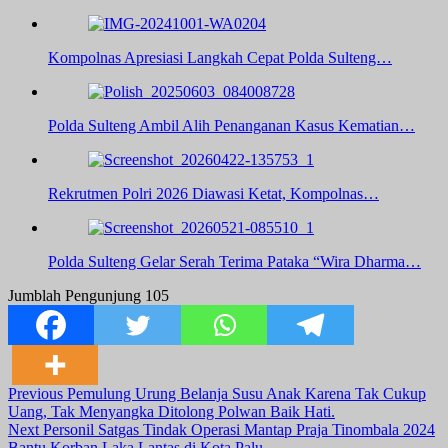
Kompolnas Apresiasi Langkah Cepat Polda Sulteng…
Polda Sulteng Ambil Alih Penanganan Kasus Kematian…
Rekrutmen Polri 2026 Diawasi Ketat, Kompolnas…
Polda Sulteng Gelar Serah Terima Pataka “Wira Dharma…
Jumblah Pengunjung
105
Post
Previous
Pemulung Urung Belanja Susu Anak Karena Tak Cukup
Uang, Tak Menyangka Ditolong Polwan Baik Hati.
Navigation
Next
Personil Satgas Tindak Operasi Mantap Praja Tinombala 2024
Bantu Korban Laka Lantas di Kota Palu