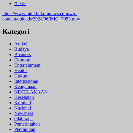
X-File
https://www.bidikhukumnews.com/wp-
content/uploads/2024/06/IMG_7953.mov
Kategori
Artikel
Budaya
Business
Ekonomi
Entertainment
Health
Hukum
Internasional
Keagamaan
KECELAKAAN
Kesehatan
Kriminal
Nasional
Newsbeat
Olah raga
Pemerintahan
Pendidikan