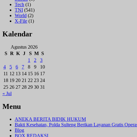
Tech
(1)
TNI
(541)
World
(2)
X-File
(1)
Kalendar
Agustus 2026
S
R
K
J
S
M
S
1
2
3
4
5
6
7
8
9
10
11
12
13
14
15
16
17
18
19
20
21
22
23
24
25
26
27
28
29
30
31
« Jul
Menu
ANEKA BERITA BIDIK HUKUM
Bakti Kesehatan, Polda Sulteng Berikan Layanan Gratis Oper
Blog
BOX REDAKSI