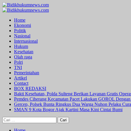
Skip
to
Primary
content
Menu
Home
Ekonomi
Politik
Nasional
Internasional
Hukum
Kesehatan
Olah raga
Polri
TNI
Pemerintahan
Artikel
Contact
BOX REDAKSI
Bakti Kesehatan, Polda Sulteng Berikan Layanan Gratis Oper
Pemdes Ciherang Kecamatan Pacet Lakukan GOROL Dengan
Gercep, Polsek Bunta Ringkus Dua Warga Nuhon Pelaku Cur
SMAN 9 Kota Bogor Ajak Kartini Masa Kini Cintai Bumi
Cari
untuk:
Home