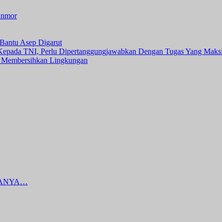
anmor
Bantu Asep Digarut
 Kepada TNI, Perlu Dipertanggungjawabkan Dengan Tugas Yang Maks
 Membersihkan Lingkungan
DANYA…