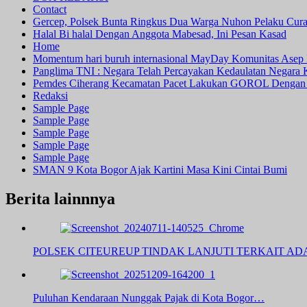
Contact
Gercep, Polsek Bunta Ringkus Dua Warga Nuhon Pelaku Cur
Halal Bi halal Dengan Anggota Mabesad, Ini Pesan Kasad
Home
Momentum hari buruh internasional MayDay Komunitas Asep 
Panglima TNI : Negara Telah Percayakan Kedaulatan Negara
Pemdes Ciherang Kecamatan Pacet Lakukan GOROL Dengan
Redaksi
Sample Page
Sample Page
Sample Page
Sample Page
Sample Page
SMAN 9 Kota Bogor Ajak Kartini Masa Kini Cintai Bumi
Berita lainnnya
POLSEK CITEUREUP TINDAK LANJUTI TERKAIT A
Puluhan Kendaraan Nunggak Pajak di Kota Bogor…