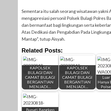
Sementara itu salah seorang wisatawan yakni
mengapresiasi personil Polsek Bulagi Polres B
dan bermanfaat bagi lingkungan serta keberla
Atas Dedikasi dan Pengabdian Pada Lingkunga
Mantap”, tutup Aisyah.
Related Posts:
KAPOLSEK
KAPOLSEK
BULAGI DAN
BULAGI DAN
CAMAT BULAGI
CAMAT BULAGI
Luar 
BERGANTIAN
BERGANTIAN
Hanya 
MENJADI…
MENJADI…
Polse
Bupati Bangkep