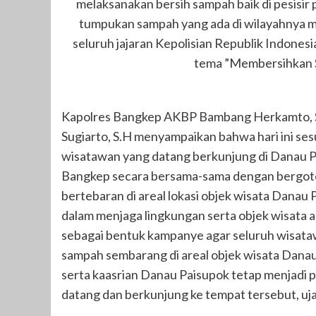
melaksanakan bersih sampah baik di pesisir p
tumpukan sampah yang ada di wilayahnya ma
seluruh jajaran Kepolisian Republik Indone
tema ”Membersihkan S
Kapolres Bangkep AKBP Bambang Herkamto, S.
Sugiarto, S.H menyampaikan bahwa hari ini ses
wisatawan yang datang berkunjung di Danau P
Bangkep secara bersama-sama dengan bergo
bertebaran di areal lokasi objek wisata Danau 
dalam menjaga lingkungan serta objek wisata agar
sebagai bentuk kampanye agar seluruh wisat
sampah sembarang di areal objek wisata Danau
serta kaasrian Danau Paisupok tetap menjadi p
datang dan berkunjung ke tempat tersebut, uja