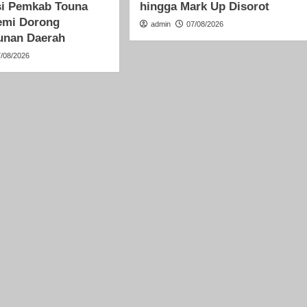
si Pemkab Touna
hingga Mark Up Disorot
emi Dorong
admin
07/08/2026
nan Daerah
7/08/2026