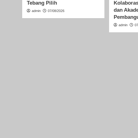
Tebang Pilih
Kolabora
dan Akad
admin
07/08/2026
Pembangu
admin
0