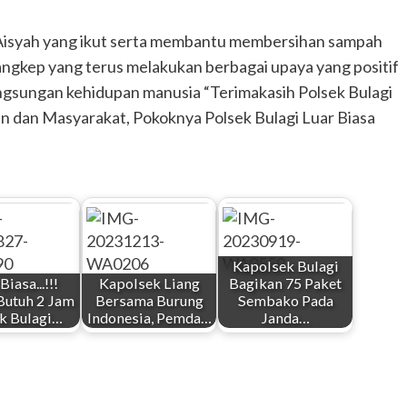
 Aisyah yang ikut serta membantu membersihan sampah
angkep yang terus melakukan berbagai upaya yang positif
ngsungan kehidupan manusia “Terimakasih Polsek Bulagi
n dan Masyarakat, Pokoknya Polsek Bulagi Luar Biasa
Kapolsek Bulagi
Biasa...!!!
Kapolsek Liang
Bagikan 75 Paket
Butuh 2 Jam
Bersama Burung
Sembako Pada
k Bulagi…
Indonesia, Pemda…
Janda…