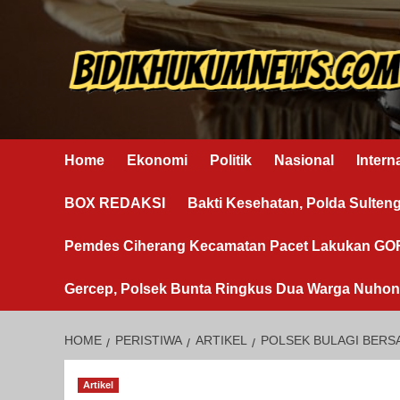
Skip
to
content
Home
Ekonomi
Politik
Nasional
Intern
BOX REDAKSI
Bakti Kesehatan, Polda Sulten
Pemdes Ciherang Kecamatan Pacet Lakukan G
Gercep, Polsek Bunta Ringkus Dua Warga Nuho
HOME
PERISTIWA
ARTIKEL
POLSEK BULAGI BERS
Artikel