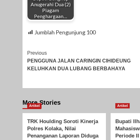
Anugerahi Dua (2)
Piagam
Penghargaan…
Jumblah Pengunjung
100
Post
Previous
PENGGUNA JALAN CARINGIN CIHIDEUNG
Navigation
KELUHKAN DUA LUBANG BERBAHAYA
More Stories
Artikel
Artikel
TRK Houlding Soroti Kinerja
Bupati Il
Polres Kolaka, Nilai
Mahasis
Penanganan Laporan Diduga
Periode II