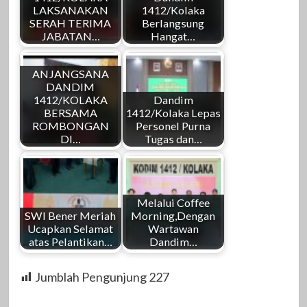
LAKSANAKAN
1412/Kolaka
SERAH TERIMA
Berlangsung
JABATAN…
Hangat…
ANJANGSANA
DANDIM
1412/KOLAKA
Dandim
BERSAMA
1412/Kolaka Lepas
ROMBONGAN
Personel Purna
DI…
Tugas dan…
Melalui Coffee
SWI Bener Meriah
Morning,Dengan
Ucapkan Selamat
Wartawan
atas Pelantikan…
Dandim…
Jumblah Pengunjung
227