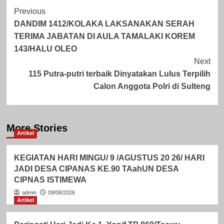
Post
Previous
DANDIM 1412/KOLAKA LAKSANAKAN SERAH
Navigation
TERIMA JABATAN DI AULA TAMALAKI KOREM
143/HALU OLEO
Next
115 Putra-putri terbaik Dinyatakan Lulus Terpilih
Calon Anggota Polri di Sulteng
More Stories
Artikel
KEGIATAN HARI MINGU/ 9 /AGUSTUS 20 26/ HARI
JADI DESA CIPANAS KE.90 TAahUN DESA
CIPNAS ISTIMEWA
admin
09/08/2026
Artikel