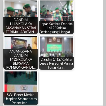
DANDIM
1412/KOLAKA
Lepas Sambut Dandim
LAKSANAKAN SERAH
1412/Kolaka
TERIMA JABATAN…
Berlangsung Hangat…
ANJANGSANA
DANDIM
1412/KOLAKA
Dandim 1412/Kolaka
BERSAMA
Lepas Personel Purna
ROMBONGAN DI…
Tugas dan…
SWI Bener Meriah
Ucapkan Selamat atas
Pelantikan…