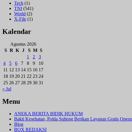
Tech
(1)
TNI
(541)
World
(2)
X-File
(1)
Kalendar
Agustus 2026
S
R
K
J
S
M
S
1
2
3
4
5
6
7
8
9
10
11
12
13
14
15
16
17
18
19
20
21
22
23
24
25
26
27
28
29
30
31
« Jul
Menu
ANEKA BERITA BIDIK HUKUM
Bakti Kesehatan, Polda Sulteng Berikan Layanan Gratis Oper
Blog
BOX REDAKSI