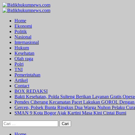
Skip
to
Primary
content
Menu
Home
Ekonomi
Politik
Nasional
Internasional
Hukum
Kesehatan
Olah raga
Polri
TNI
Pemerintahan
Artikel
Contact
BOX REDAKSI
Bakti Kesehatan, Polda Sulteng Berikan Layanan Gratis Oper
Pemdes Ciherang Kecamatan Pacet Lakukan GOROL Dengan
Gercep, Polsek Bunta Ringkus Dua Warga Nuhon Pelaku Cur
SMAN 9 Kota Bogor Ajak Kartini Masa Kini Cintai Bumi
Cari
untuk:
Home