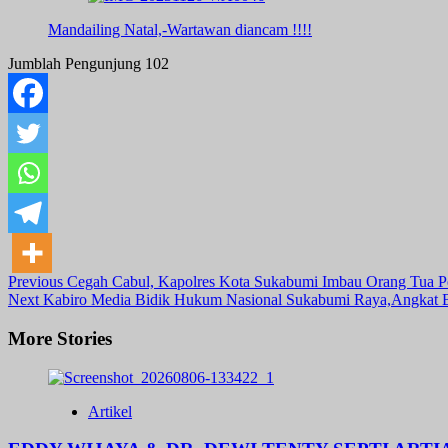
Mandailing Natal,-Wartawan diancam !!!!
Jumblah Pengunjung
102
Post
Previous
Cegah Cabul, Kapolres Kota Sukabumi Imbau Orang Tua P
Next
Kabiro Media Bidik Hukum Nasional Sukabumi Raya,Angkat 
Navigation
More Stories
Artikel