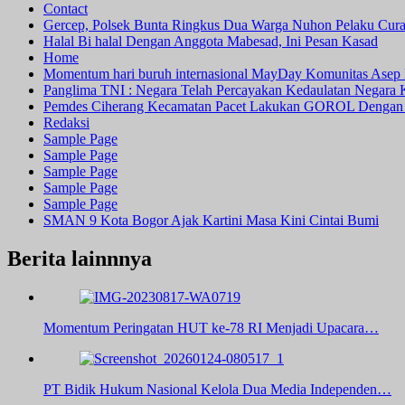
Contact
Gercep, Polsek Bunta Ringkus Dua Warga Nuhon Pelaku Cur
Halal Bi halal Dengan Anggota Mabesad, Ini Pesan Kasad
Home
Momentum hari buruh internasional MayDay Komunitas Asep 
Panglima TNI : Negara Telah Percayakan Kedaulatan Negara
Pemdes Ciherang Kecamatan Pacet Lakukan GOROL Dengan
Redaksi
Sample Page
Sample Page
Sample Page
Sample Page
Sample Page
SMAN 9 Kota Bogor Ajak Kartini Masa Kini Cintai Bumi
Berita lainnnya
Momentum Peringatan HUT ke-78 RI Menjadi Upacara…
PT Bidik Hukum Nasional Kelola Dua Media Independen…