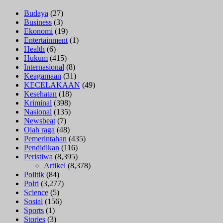
Budaya
(27)
Business
(3)
Ekonomi
(19)
Entertainment
(1)
Health
(6)
Hukum
(415)
Internasional
(8)
Keagamaan
(31)
KECELAKAAN
(49)
Kesehatan
(18)
Kriminal
(398)
Nasional
(135)
Newsbeat
(7)
Olah raga
(48)
Pemerintahan
(435)
Pendidikan
(116)
Peristiwa
(8,395)
Artikel
(8,378)
Politik
(84)
Polri
(3,277)
Science
(5)
Sosial
(156)
Sports
(1)
Stories
(3)