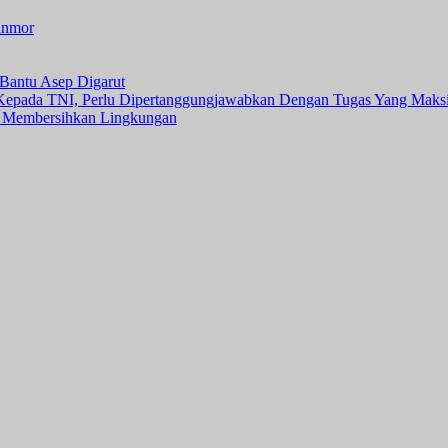
anmor
Bantu Asep Digarut
 Kepada TNI, Perlu Dipertanggungjawabkan Dengan Tugas Yang Maks
 Membersihkan Lingkungan