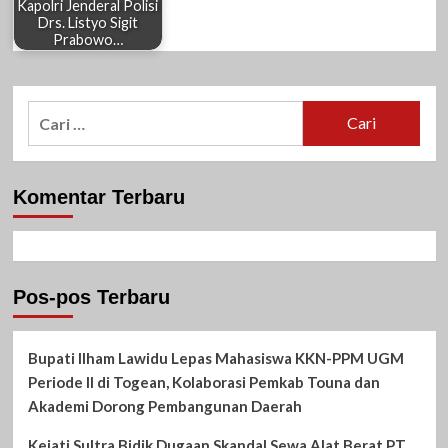
Kapolri Jenderal Polisi
Drs. Listyo Sigit
Prabowo…
Cari
untuk:
Komentar Terbaru
Pos-pos Terbaru
Bupati Ilham Lawidu Lepas Mahasiswa KKN-PPM UGM
Periode II di Togean, Kolaborasi Pemkab Touna dan
Akademi Dorong Pembangunan Daerah
Kejati Sultra Bidik Dugaan Skandal Sewa Alat Berat PT