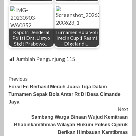
Kapolri Jenderal
Turnamen Bola Voli
Polisi Drs. Listyo
Irecin Cup 1 Resmi
Sigit Prabowo…
Digelar di…
Jumblah Pengunjung
115
Post
Previous
Forsil Fc Berhasil Meraih Juara Tiga Dalam
Navigation
Turnamen Sepak Bola Antar Rt Di Desa Cimande
Jaya
Next
Sambang Warga Binaan Wujud Kemitraan
Bhabinkamtibmas Wilayah Hukum Polsek Cijeruk
Berikan Himbauan Kamtibmas