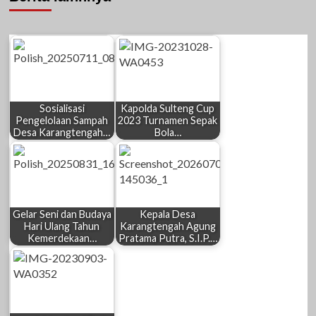
Sosialisasi
Kapolda Sulteng Cup
Pengelolaan Sampah
2023 Turnamen Sepak
Desa Karangtengah…
Bola…
Gelar Seni dan Budaya
Kepala Desa
Hari Ulang Tahun
Karangtengah Agung
Kemerdekaan…
Pratama Putra, S.I.P.…