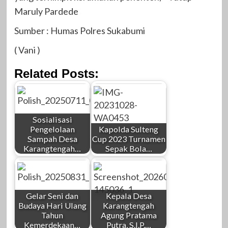
Maruly Pardede
Sumber : Humas Polres Sukabumi
( Vani )
Related Posts:
Sosialisasi
Pengelolaan
Kapolda Sulteng
Sampah Desa
Cup 2023 Turnamen
Karangtengah…
Sepak Bola…
Gelar Seni dan
Kepala Desa
Budaya Hari Ulang
Karangtengah
Tahun
Agung Pratama
Kemerdekaan…
Putra, S.I.P.…