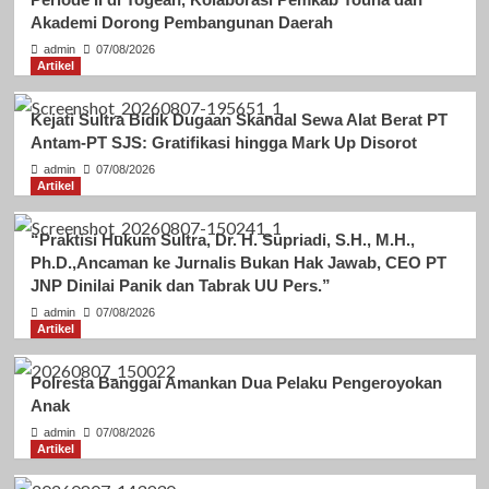
Akademi Dorong Pembangunan Daerah
admin
07/08/2026
Artikel
Kejati Sultra Bidik Dugaan Skandal Sewa Alat Berat PT
Antam-PT SJS: Gratifikasi hingga Mark Up Disorot
admin
07/08/2026
Artikel
“Praktisi Hukum Sultra, Dr. H. Supriadi, S.H., M.H.,
Ph.D.,Ancaman ke Jurnalis Bukan Hak Jawab, CEO PT
JNP Dinilai Panik dan Tabrak UU Pers.”
admin
07/08/2026
Artikel
Polresta Banggai Amankan Dua Pelaku Pengeroyokan
Anak
admin
07/08/2026
Artikel