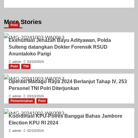
More Stories
Polri
Ekshumasi Jenazah Bayu Adityawan, Polda
Sulteng datangkan Dokter Forensik RSUD
Anuntaloko Parigi
admin
03/10/2024
Polri
TNI
Operasi Madago Raya 2024 Berlanjut Tahap IV, 253
Personel TNI Polri Diterjunkan
admin
03/10/2024
Pemerintahan
Polri
Koordinasi KPU-Polres Banggai Bahas Jambore
Election KPU RI 2024
admin
02/10/2024