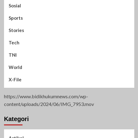
Sosial
Sports
Stories
Tech
TNI
World
X-File
https://www.bidikhukumnews.com/wp-
content/uploads/2024/06/IMG_7953.mov
Kategori
Artikel