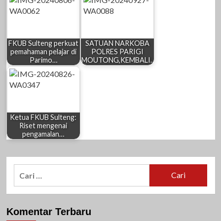
FKUB Sulteng perkuat
SATUAN NARKOBA
pemahaman pelajar di
POLRES PARIGI
Parimo…
MOUTONG,KEMBALI…
Ketua FKUB Sulteng:
Riset mengenai
pengamalan…
Cari
untuk:
Komentar Terbaru