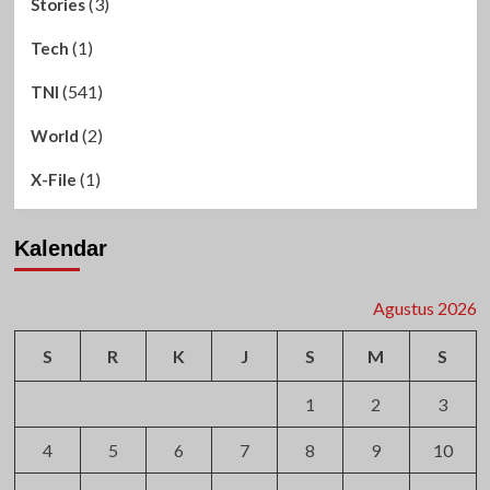
(3)
Stories
(1)
Tech
(541)
TNI
(2)
World
(1)
X-File
Kalendar
Agustus 2026
S
R
K
J
S
M
S
1
2
3
4
5
6
7
8
9
10