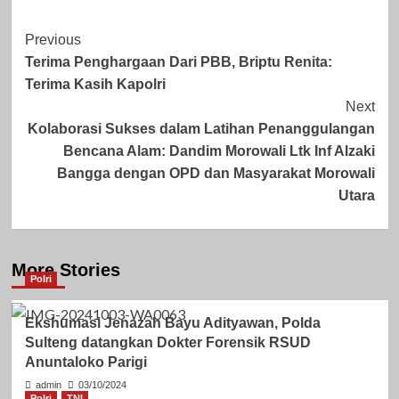
Post
Previous
Terima Penghargaan Dari PBB, Briptu Renita:
Navigation
Terima Kasih Kapolri
Next
Kolaborasi Sukses dalam Latihan Penanggulangan
Bencana Alam: Dandim Morowali Ltk Inf Alzaki
Bangga dengan OPD dan Masyarakat Morowali
Utara
More Stories
Polri
Ekshumasi Jenazah Bayu Adityawan, Polda
Sulteng datangkan Dokter Forensik RSUD
Anuntaloko Parigi
admin
03/10/2024
Polri
TNI