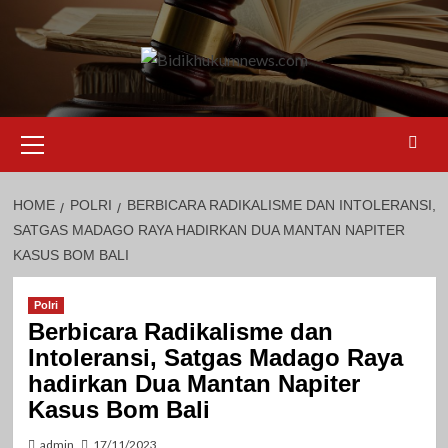
Skip
to
content
Primary
Menu
HOME
POLRI
BERBICARA RADIKALISME DAN INTOLERANSI,
SATGAS MADAGO RAYA HADIRKAN DUA MANTAN NAPITER
KASUS BOM BALI
Polri
Berbicara Radikalisme dan
Intoleransi, Satgas Madago Raya
hadirkan Dua Mantan Napiter
Kasus Bom Bali
admin
17/11/2023