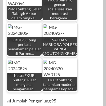
gencar
Polda Sulteng Gelar
sosialisasikan
Tabligh Akbar
moderasi
dalam rangka…
beragama…
FKUB Sulteng
SATUAN
perkuat
NARKOBA POLRES
pemahaman pelajar
PARIGI
di Parimo…
MOUTONG,KEMBALI…
Ketua FKUB
Sulteng: Riset
FKUB Sulteng
mengenai
tanamkan moderasi
pengamalan…
beragama kepada…
Jumblah Pengunjung
95