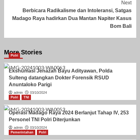
Next
Berbicara Radikalisme dan Intoleransi, Satgas
Madago Raya hadirkan Dua Mantan Napiter Kasus
Bom Bali
More Stories
Polri
Ekshumasi Jenazah Bayu Adityawan, Polda
Sulteng datangkan Dokter Forensik RSUD
Anuntaloko Parigi
admin
03/10/2024
Polri
TNI
Operasi Madago Raya 2024 Berlanjut Tahap IV, 253
Personel TNI Polri Diterjunkan
admin
03/10/2024
Pemerintahan
Polri