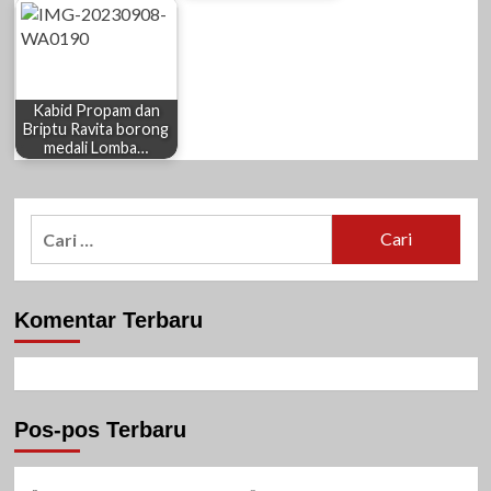
Kabid Propam dan
Briptu Ravita borong
medali Lomba…
Cari
untuk:
Komentar Terbaru
Pos-pos Terbaru