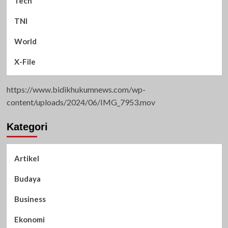
Tech
TNI
World
X-File
https://www.bidikhukumnews.com/wp-
content/uploads/2024/06/IMG_7953.mov
Kategori
Artikel
Budaya
Business
Ekonomi