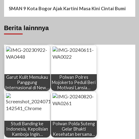
SMAN 9 Kota Bogor Ajak Kartini Masa Kini Cintai Bumi
Berita lainnnya
Garut Kulit Memukau
Polwan Polres
Panggung
Mojokerto Peduli Beri
Internasional di New…
Motivasi Lansia…
Studi Banding ke
Polwan Polda Suteng
Indonesia, Kepolisian
Gelar Bhakti
Kamboja Ingin…
Kesehatan bersama…