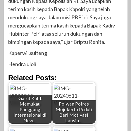
dukungan Kepala Kepolisian RI. Saya ucapkan
terima kasih kepada Bapak Kapolri yang telah
mendukung saya dalam misi PBB ini. Saya juga
mengucapkan terima kasih kepada Bapak Kadiv
Hubinter Polri atas seluruh dukungan dan
bimbingan kepada saya,” ujar Briptu Renita.
Kaperwil.sulteng
Hendra uloli
Related Posts:
Garut Kulit
Memukau
Polwan Polres
Panggung
Mojokerto Peduli
Internasional di
Beri Motivasi
New…
Lansia…