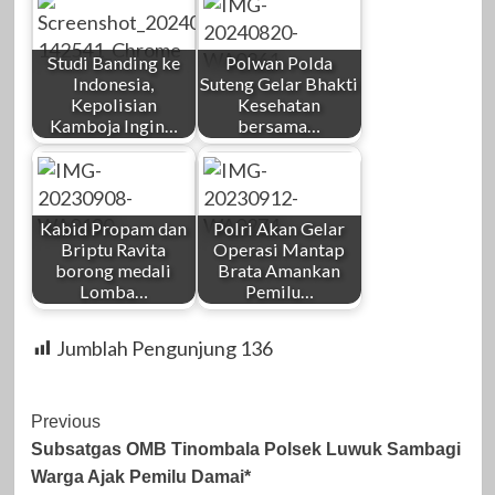
Studi Banding ke
Polwan Polda
Indonesia,
Suteng Gelar Bhakti
Kepolisian
Kesehatan
Kamboja Ingin…
bersama…
Kabid Propam dan
Polri Akan Gelar
Briptu Ravita
Operasi Mantap
borong medali
Brata Amankan
Lomba…
Pemilu…
Jumblah Pengunjung
136
Post
Previous
Subsatgas OMB Tinombala Polsek Luwuk Sambagi
Navigation
Warga Ajak Pemilu Damai*