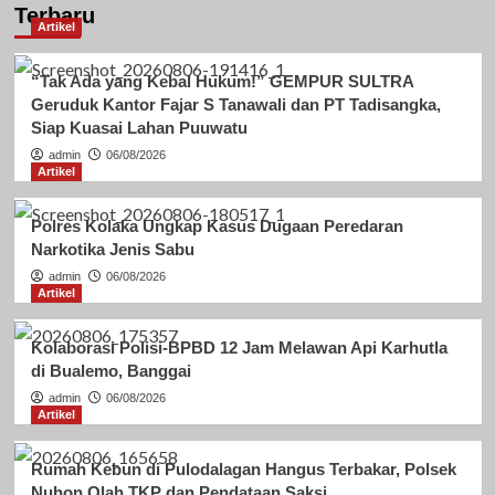
Terbaru
Artikel
“Tak Ada yang Kebal Hukum!” GEMPUR SULTRA
Geruduk Kantor Fajar S Tanawali dan PT Tadisangka,
Siap Kuasai Lahan Puuwatu
admin
06/08/2026
Artikel
Polres Kolaka Ungkap Kasus Dugaan Peredaran
Narkotika Jenis Sabu
admin
06/08/2026
Artikel
Kolaborasi Polisi-BPBD 12 Jam Melawan Api Karhutla
di Bualemo, Banggai
admin
06/08/2026
Artikel
Rumah Kebun di Pulodalagan Hangus Terbakar, Polsek
Nuhon Olah TKP dan Pendataan Saksi