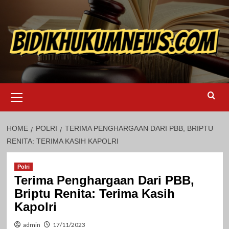
Skip
to
content
Primary
Menu
HOME
POLRI
TERIMA PENGHARGAAN DARI PBB, BRIPTU
RENITA: TERIMA KASIH KAPOLRI
Polri
Terima Penghargaan Dari PBB,
Briptu Renita: Terima Kasih
Kapolri
admin
17/11/2023