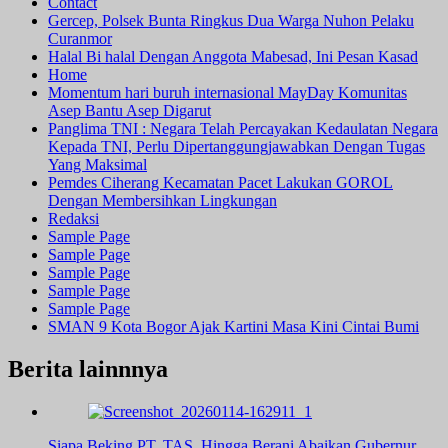
Contact
Gercep, Polsek Bunta Ringkus Dua Warga Nuhon Pelaku
Curanmor
Halal Bi halal Dengan Anggota Mabesad, Ini Pesan Kasad
Home
Momentum hari buruh internasional MayDay Komunitas
Asep Bantu Asep Digarut
Panglima TNI : Negara Telah Percayakan Kedaulatan Negara
Kepada TNI, Perlu Dipertanggungjawabkan Dengan Tugas
Yang Maksimal
Pemdes Ciherang Kecamatan Pacet Lakukan GOROL
Dengan Membersihkan Lingkungan
Redaksi
Sample Page
Sample Page
Sample Page
Sample Page
Sample Page
SMAN 9 Kota Bogor Ajak Kartini Masa Kini Cintai Bumi
Berita lainnnya
Siapa Beking PT. TAS, Hingga Berani Abaikan Gubernur