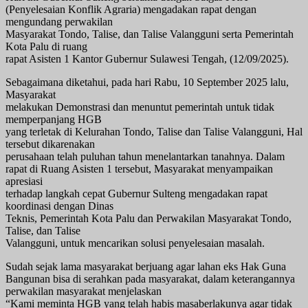
(Penyelesaian Konflik Agraria) mengadakan rapat dengan
mengundang perwakilan
Masyarakat Tondo, Talise, dan Talise Valangguni serta Pemerintah
Kota Palu di ruang
rapat Asisten 1 Kantor Gubernur Sulawesi Tengah, (12/09/2025).
Sebagaimana diketahui, pada hari Rabu, 10 September 2025 lalu,
Masyarakat
melakukan Demonstrasi dan menuntut pemerintah untuk tidak
memperpanjang HGB
yang terletak di Kelurahan Tondo, Talise dan Talise Valangguni, Hal
tersebut dikarenakan
perusahaan telah puluhan tahun menelantarkan tanahnya. Dalam
rapat di Ruang Asisten 1 tersebut, Masyarakat menyampaikan
apresiasi
terhadap langkah cepat Gubernur Sulteng mengadakan rapat
koordinasi dengan Dinas
Teknis, Pemerintah Kota Palu dan Perwakilan Masyarakat Tondo,
Talise, dan Talise
Valangguni, untuk mencarikan solusi penyelesaian masalah.
Sudah sejak lama masyarakat berjuang agar lahan eks Hak Guna
Bangunan bisa di serahkan pada masyarakat, dalam keterangannya
perwakilan masyarakat menjelaskan
“Kami meminta HGB yang telah habis masaberlakunya agar tidak