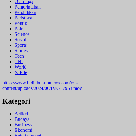
Olah raga
Pemerintahan
Pendidikan
Peristiwa
Politik
Polri
Science
Sosial
Sports
Stories
Tech
TNI
World
X-File
https://www.bidikhukumnews.com/wp-
content/uploads/2024/06/IMG_7953.mov
Kategori
Artikel
Budaya
Business
Ekonomi
Entertainment