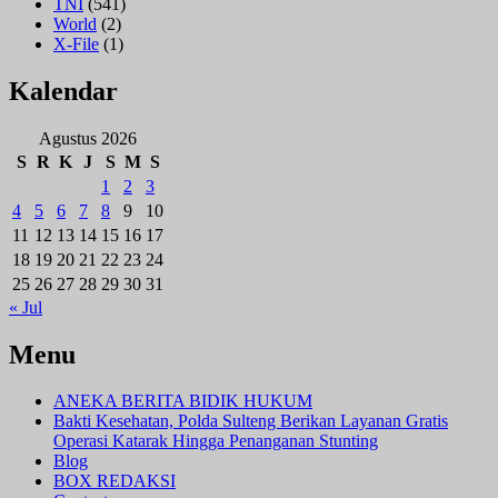
TNI
(541)
World
(2)
X-File
(1)
Kalendar
Agustus 2026
S
R
K
J
S
M
S
1
2
3
4
5
6
7
8
9
10
11
12
13
14
15
16
17
18
19
20
21
22
23
24
25
26
27
28
29
30
31
« Jul
Menu
ANEKA BERITA BIDIK HUKUM
Bakti Kesehatan, Polda Sulteng Berikan Layanan Gratis
Operasi Katarak Hingga Penanganan Stunting
Blog
BOX REDAKSI