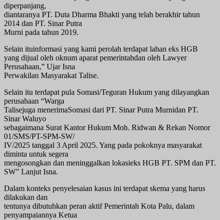
diperpanjang,
diantaranya PT. Duta Dharma Bhakti yang telah berakhir tahun
2014 dan PT. Sinar Putra
Murni pada tahun 2019.
Selain ituinformasi yang kami perolah terdapat lahan eks HGB
yang dijual oleh oknum aparat pemerintahdan oleh Lawyer
Perusahaan,” Ujar Isna
Perwakilan Masyarakat Talise.
Selain itu terdapat pula Somasi/Teguran Hukum yang dilayangkan
perusahaan “Warga
Talisejuga menerimaSomasi dari PT. Sinar Putra Murnidan PT.
Sinar Waluyo
sebagaimana Surat Kantor Hukum Moh. Ridwan & Rekan Nomor
01/SMS/PT-SPM-SW/
IV/2025 tanggal 3 April 2025. Yang pada pokoknya masyarakat
diminta untuk segera
mengosongkan dan meninggalkan lokasieks HGB PT. SPM dan PT.
SW” Lanjut Isna.
Dalam konteks penyelesaian kasus ini terdapat skema yang harus
dilakukan dan
tentunya dibutuhkan peran aktif Pemerintah Kota Palu, dalam
penyampaiannya Ketua