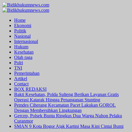
Skip
to
Primary
content
Menu
Home
Ekonomi
Politik
Nasional
Internasional
Hukum
Kesehatan
Olah raga
Polri
TNI
Pemerintahan
Artikel
Contact
BOX REDAKSI
Bakti Kesehatan, Polda Sulteng Berikan Layanan Gratis
Operasi Katarak Hingga Penanganan Stunting
Pemdes Ciherang Kecamatan Pacet Lakukan GOROL
Dengan Membersihkan Lingkungan
Gercep, Polsek Bunta Ringkus Dua Warga Nuhon Pelaku
Curanmor
SMAN 9 Kota Bogor Ajak Kartini Masa Kini Cintai Bumi