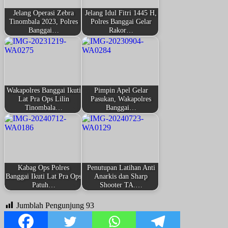
Jelang Operasi Zebra
Jelang Idul Fitri 1445 H,
Tinombala 2023, Polres
Polres Banggai Gelar
Banggai…
Rakor…
Wakapolres Banggai Ikuti
Pimpin Apel Gelar
Lat Pra Ops Lilin
Pasukan, Wakapolres
Tinombala…
Banggai…
Kabag Ops Polres
Penutupan Latihan Anti
Banggai Ikuti Lat Pra Ops
Anarkis dan Sharp
Patuh…
Shooter TA.…
Jumblah Pengunjung
93