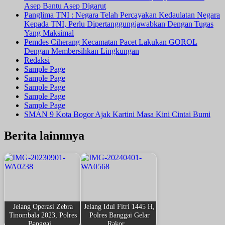
Asep Bantu Asep Digarut
Panglima TNI : Negara Telah Percayakan Kedaulatan Negara
Kepada TNI, Perlu Dipertanggungjawabkan Dengan Tugas
Yang Maksimal
Pemdes Ciherang Kecamatan Pacet Lakukan GOROL
Dengan Membersihkan Lingkungan
Redaksi
Sample Page
Sample Page
Sample Page
Sample Page
Sample Page
SMAN 9 Kota Bogor Ajak Kartini Masa Kini Cintai Bumi
Berita lainnnya
Jelang Operasi Zebra
Jelang Idul Fitri 1445 H,
Tinombala 2023, Polres
Polres Banggai Gelar
Banggai…
Rakor…