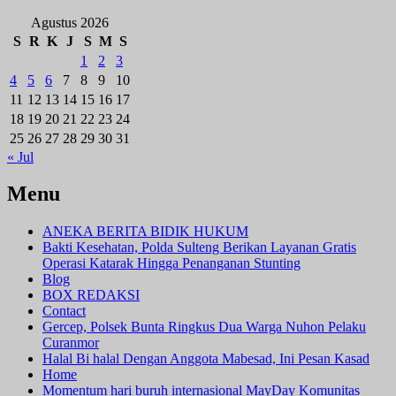
Agustus 2026
S
R
K
J
S
M
S
1
2
3
4
5
6
7
8
9
10
11
12
13
14
15
16
17
18
19
20
21
22
23
24
25
26
27
28
29
30
31
« Jul
Menu
ANEKA BERITA BIDIK HUKUM
Bakti Kesehatan, Polda Sulteng Berikan Layanan Gratis
Operasi Katarak Hingga Penanganan Stunting
Blog
BOX REDAKSI
Contact
Gercep, Polsek Bunta Ringkus Dua Warga Nuhon Pelaku
Curanmor
Halal Bi halal Dengan Anggota Mabesad, Ini Pesan Kasad
Home
Momentum hari buruh internasional MayDay Komunitas