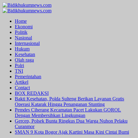
Skip
to
Primary
content
Menu
Home
Ekonomi
Politik
Nasional
Internasional
Hukum
Kesehatan
Olah raga
Polri
TNI
Pemerintahan
Artikel
Contact
BOX REDAKSI
Bakti Kesehatan, Polda Sulteng Berikan Layanan Gratis
Operasi Katarak Hingga Penanganan Stunting
Pemdes Ciherang Kecamatan Pacet Lakukan GOROL
Dengan Membersihkan Lingkungan
Gercep, Polsek Bunta Ringkus Dua Warga Nuhon Pelaku
Curanmor
SMAN 9 Kota Bogor Ajak Kartini Masa Kini Cintai Bumi