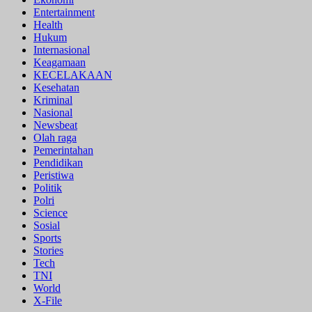
Entertainment
Health
Hukum
Internasional
Keagamaan
KECELAKAAN
Kesehatan
Kriminal
Nasional
Newsbeat
Olah raga
Pemerintahan
Pendidikan
Peristiwa
Politik
Polri
Science
Sosial
Sports
Stories
Tech
TNI
World
X-File