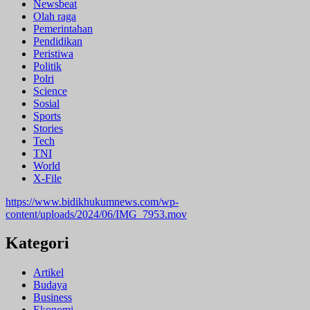
Newsbeat
Olah raga
Pemerintahan
Pendidikan
Peristiwa
Politik
Polri
Science
Sosial
Sports
Stories
Tech
TNI
World
X-File
https://www.bidikhukumnews.com/wp-
content/uploads/2024/06/IMG_7953.mov
Kategori
Artikel
Budaya
Business
Ekonomi