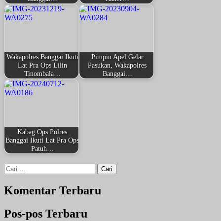
Wakapolres Banggai Ikuti
Pimpin Apel Gelar
Lat Pra Ops Lilin
Pasukan, Wakapolres
Tinombala…
Banggai…
Kabag Ops Polres
Banggai Ikuti Lat Pra Ops
Patuh…
Cari
untuk:
Komentar Terbaru
Pos-pos Terbaru