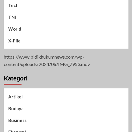
Tech
TNI
World
X-File
https://www.bidikhukumnews.com/wp-
content/uploads/2024/06/IMG_7953.mov
Kategori
Artikel
Budaya
Business
Ekonomi