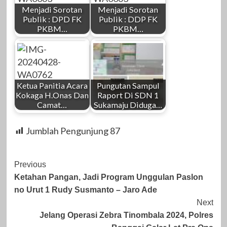
Menjadi Sorotan
Menjadi Sorotan
Publik : DPD FK
Publik : DDP FK
PKBM…
PKBM…
Ketua Panitia Acara
Pungutan Sampul
Kokaga H.Onas Dan
Raport Di SDN 1
Camat…
Sukamaju Diduga…
Jumblah Pengunjung
87
Post
Previous
Ketahan Pangan, Jadi Program Unggulan Paslon
Navigation
no Urut 1 Rudy Susmanto – Jaro Ade
Next
Jelang Operasi Zebra Tinombala 2024, Polres