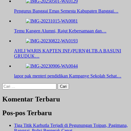
Pengurus Banggai Emas Semesta Kabupaten Banggai…
Temu Kangen Alumni, Rajut Kebersamaan dan…
AHLI WARIS KAPTEN INF.(PURN)H.TB.A BASUNI
GRUDUK…
lapor pak menteri pendidikan Kampanye Sekolah Sehat…
Cari
untuk:
Komentar Terbaru
Pos-pos Terbaru
Tiga Titik Karhutla Terjadi di Pegunungan Toipan, Pagimana,
Banggai, Polisi Bergerak Cepat