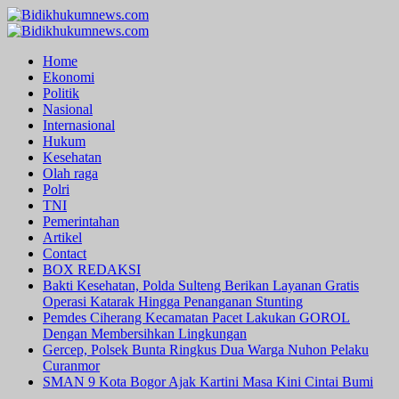
Skip
to
Primary
content
Menu
Home
Ekonomi
Politik
Nasional
Internasional
Hukum
Kesehatan
Olah raga
Polri
TNI
Pemerintahan
Artikel
Contact
BOX REDAKSI
Bakti Kesehatan, Polda Sulteng Berikan Layanan Gratis
Operasi Katarak Hingga Penanganan Stunting
Pemdes Ciherang Kecamatan Pacet Lakukan GOROL
Dengan Membersihkan Lingkungan
Gercep, Polsek Bunta Ringkus Dua Warga Nuhon Pelaku
Curanmor
SMAN 9 Kota Bogor Ajak Kartini Masa Kini Cintai Bumi