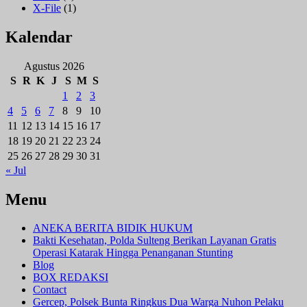
X-File
(1)
Kalendar
Agustus 2026
S
R
K
J
S
M
S
1
2
3
4
5
6
7
8
9
10
11
12
13
14
15
16
17
18
19
20
21
22
23
24
25
26
27
28
29
30
31
« Jul
Menu
ANEKA BERITA BIDIK HUKUM
Bakti Kesehatan, Polda Sulteng Berikan Layanan Gratis
Operasi Katarak Hingga Penanganan Stunting
Blog
BOX REDAKSI
Contact
Gercep, Polsek Bunta Ringkus Dua Warga Nuhon Pelaku