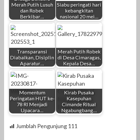
Merah Putih Lusuh
Siabu peringati hari
dan Robek
kebangkitan
Berkibar…
nasional 20 mei…
Transparansi
Merah Putih Robek
Diabaikan, Disiplin
di Desa Cimaragas,
Aparatur…
Kepala Desa…
Momentum
Kirab Pusaka
Peringatan HUT ke-
Kasepuhan
78 RI Menjadi
Cimande Ritual
Upacara…
Ngabungbang…
Jumblah Pengunjung
111