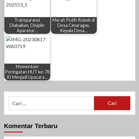
Transparansi
Merah Putih Robek di
Diabaikan, Disiplin
Desa Cimaragas,
Aparatur…
Kepala Desa…
Momentum
Peringatan HUT ke-78
RI Menjadi Upacara…
Cari
untuk:
Komentar Terbaru