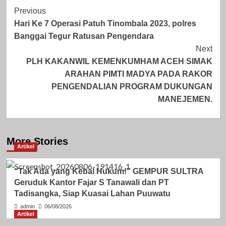
Post
Previous
Hari Ke 7 Operasi Patuh Tinombala 2023, polres
Navigation
Banggai Tegur Ratusan Pengendara
Next
PLH KAKANWIL KEMENKUMHAM ACEH SIMAK
ARAHAN PIMTI MADYA PADA RAKOR
PENGENDALIAN PROGRAM DUKUNGAN
MANEJEMEN.
More Stories
Artikel
“Tak Ada yang Kebal Hukum!” GEMPUR SULTRA
Geruduk Kantor Fajar S Tanawali dan PT
Tadisangka, Siap Kuasai Lahan Puuwatu
admin
06/08/2026
Artikel