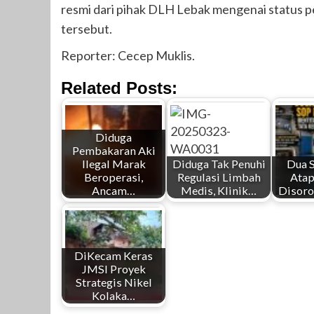
resmi dari pihak DLH Lebak mengenai status 
tersebut.
Reporter: Cecep Muklis.
Related Posts:
Diduga
Pembakaran Aki
Ilegal Marak
Diduga Tak Penuhi
Dua 
Beroperasi,
Regulasi Limbah
Atap
Ancam…
Medis, Klinik…
Disoro
DiKecam Keras
JMSI Proyek
Strategis Nikel
Kolaka…