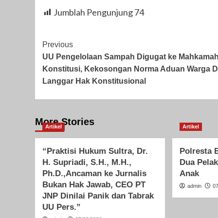
Jumblah Pengunjung
74
Post
Previous
UU Pengelolaan Sampah Digugat ke Mahkama
Navigation
Konstitusi, Kekosongan Norma Aduan Warga Di
Langgar Hak Konstitusional
More Stories
Artikel
Artikel
“Praktisi Hukum Sultra, Dr.
Polresta
H. Supriadi, S.H., M.H.,
Dua Pela
Ph.D.,Ancaman ke Jurnalis
Anak
Bukan Hak Jawab, CEO PT
admin
0
JNP Dinilai Panik dan Tabrak
UU Pers.”