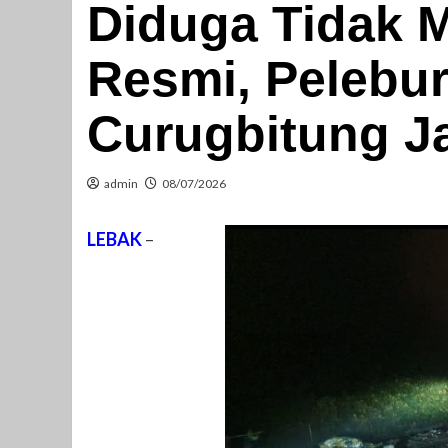
​Diduga Tidak 
Resmi, Pelebu
Curugbitung J
admin
08/07/2026
LEBAK
–