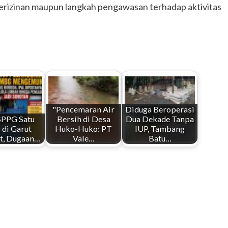
perizinan maupun langkah pengawasan terhadap aktivitas
"Pencemaran Air
Diduga Beroperasi
SPPG Satu
Bersih di Desa
Dua Dekade Tanpa
 di Garut
Huko-Huko: PT
IUP, Tambang
t, Dugaan…
Vale…
Batu…