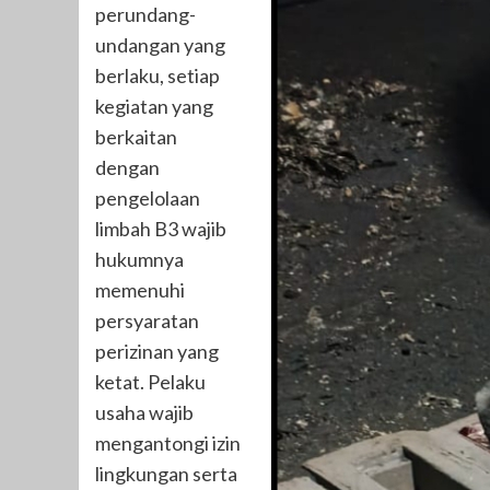
perundang-
undangan yang
berlaku, setiap
kegiatan yang
berkaitan
dengan
pengelolaan
limbah B3 wajib
hukumnya
memenuhi
persyaratan
perizinan yang
ketat. Pelaku
usaha wajib
mengantongi izin
lingkungan serta