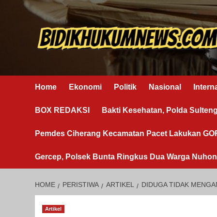
Skip
to
content
Home
Ekonomi
Politik
Nasional
Intern
BOX REDAKSI
Bakti Kesehatan, Polda Sulten
Pemdes Ciherang Kecamatan Pacet Lakukan G
Gercep, Polsek Bunta Ringkus Dua Warga Nuho
HOME
PERISTIWA
ARTIKEL
​DIDUGA TIDAK MENGA
Artikel