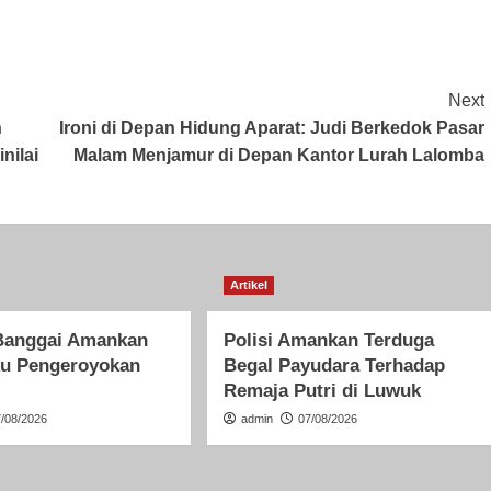
Next
h
Ironi di Depan Hidung Aparat: Judi Berkedok Pasar
nilai
Malam Menjamur di Depan Kantor Lurah Lalomba
Artikel
 Banggai Amankan
Polisi Amankan Terduga
ku Pengeroyokan
Begal Payudara Terhadap
Remaja Putri di Luwuk
7/08/2026
admin
07/08/2026