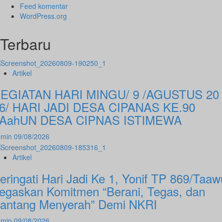
Feed komentar
WordPress.org
Terbaru
Artikel
EGIATAN HARI MINGU/ 9 /AGUSTUS 20
6/ HARI JADI DESA CIPANAS KE.90
AahUN DESA CIPNAS ISTIMEWA
dmin
09/08/2026
Artikel
eringati Hari Jadi Ke 1, Yonif TP 869/Taaw
egaskan Komitmen “Berani, Tegas, dan
antang Menyerah” Demi NKRI
dmin
09/08/2026