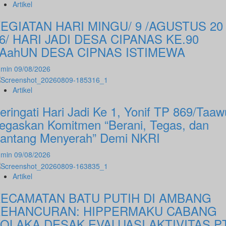
Artikel
EGIATAN HARI MINGU/ 9 /AGUSTUS 20
6/ HARI JADI DESA CIPANAS KE.90
AahUN DESA CIPNAS ISTIMEWA
dmin
09/08/2026
Artikel
eringati Hari Jadi Ke 1, Yonif TP 869/Taaw
egaskan Komitmen “Berani, Tegas, dan
antang Menyerah” Demi NKRI
dmin
09/08/2026
Artikel
ECAMATAN BATU PUTIH DI AMBANG
KEHANCURAN: HIPPERMAKU CABANG
OLAKA DESAK EVALUASI AKTIVITAS P