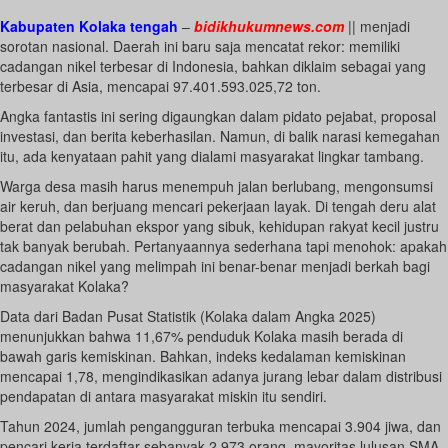
Kabupaten Kolaka tengah
–
bidikhukumnews.com
|| menjadi
sorotan nasional. Daerah ini baru saja mencatat rekor: memiliki
cadangan nikel terbesar di Indonesia, bahkan diklaim sebagai yang
terbesar di Asia, mencapai 97.401.593.025,72 ton.
Angka fantastis ini sering digaungkan dalam pidato pejabat, proposal
investasi, dan berita keberhasilan. Namun, di balik narasi kemegahan
itu, ada kenyataan pahit yang dialami masyarakat lingkar tambang.
Warga desa masih harus menempuh jalan berlubang, mengonsumsi
air keruh, dan berjuang mencari pekerjaan layak. Di tengah deru alat
berat dan pelabuhan ekspor yang sibuk, kehidupan rakyat kecil justru
tak banyak berubah. Pertanyaannya sederhana tapi menohok: apakah
cadangan nikel yang melimpah ini benar-benar menjadi berkah bagi
masyarakat Kolaka?
Data dari Badan Pusat Statistik (Kolaka dalam Angka 2025)
menunjukkan bahwa 11,67% penduduk Kolaka masih berada di
bawah garis kemiskinan. Bahkan, indeks kedalaman kemiskinan
mencapai 1,78, mengindikasikan adanya jurang lebar dalam distribusi
pendapatan di antara masyarakat miskin itu sendiri.
Tahun 2024, jumlah pengangguran terbuka mencapai 3.904 jiwa, dan
pencari kerja terdaftar sebanyak 2.973 orang, mayoritas lulusan SMA