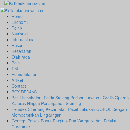
Skip
to
Primary
content
Menu
Home
Ekonomi
Politik
Nasional
Internasional
Hukum
Kesehatan
Olah raga
Polri
TNI
Pemerintahan
Artikel
Contact
BOX REDAKSI
Bakti Kesehatan, Polda Sulteng Berikan Layanan Gratis Operasi
Katarak Hingga Penanganan Stunting
Pemdes Ciherang Kecamatan Pacet Lakukan GOROL Dengan
Membersihkan Lingkungan
Gercep, Polsek Bunta Ringkus Dua Warga Nuhon Pelaku
Curanmor